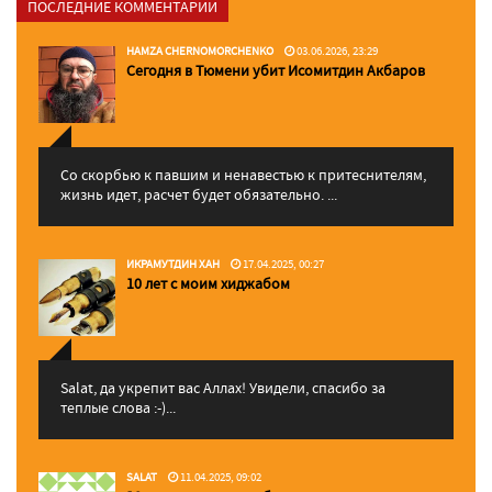
ПОСЛЕДНИЕ КОММЕНТАРИИ
HAMZA CHERNOMORCHENKO
03.06.2026, 23:29
Сегодня в Тюмени убит Исомитдин Акбаров
Со скорбью к павшим и ненавестью к притеснителям,
жизнь идет, расчет будет обязательно. ...
ИКРАМУТДИН ХАН
17.04.2025, 00:27
10 лет с моим хиджабом
Salat, да укрепит вас Аллаx! Увидели, спасибо за
теплые слова :-)...
SALAT
11.04.2025, 09:02