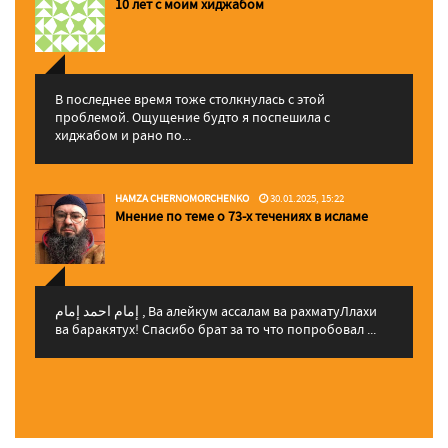
10 лет с моим хиджабом
В последнее время тоже столкнулась с этой
проблемой. Ощущение будто я поспешила с
хиджабом и рано по...
HAMZA CHERNOMORCHENKO
30.01.2025, 15:22
Мнение по теме о 73-х течениях в исламе
إمام احمد إمام , Ва алейкум ассалам ва рахматуЛлахи
ва баракятух! Спасибо брат за то что попробовал ...