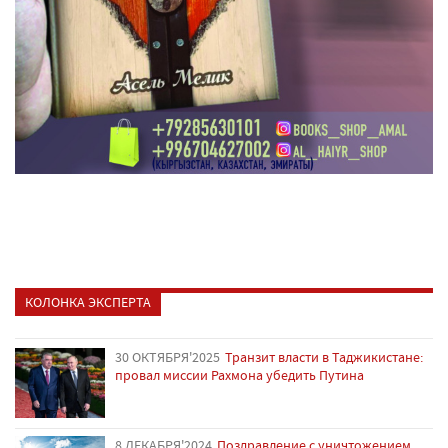
КОЛОНКА ЭКСПЕРТА
30 ОКТЯБРЯ'2025
Транзит власти в Таджикистане:
провал миссии Рахмона убедить Путина
8 ДЕКАБРЯ'2024
Поздравление с уничтожением