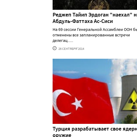
Реджеп Тайип Эрдоган "наехал" н
Абдуль-Фаттаха Ас-Сиси
На 69 сессии Генеральной Ассамблеи ООН б
отменены все запланированные встречи
делегац......
26 СЕНТЯБРЯ'2014
Турция разрабатывает свое ядер
оружие