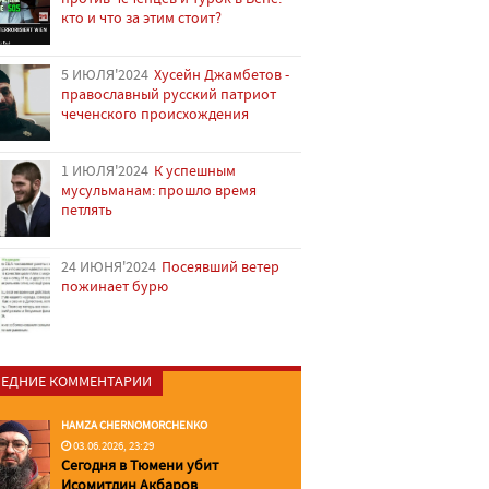
кто и что за этим стоит?
5 ИЮЛЯ'2024
Хусейн Джамбетов -
православный русский патриот
чеченского происхождения
1 ИЮЛЯ'2024
К успешным
мусульманам: прошло время
петлять
24 ИЮНЯ'2024
Посеявший ветер
пожинает бурю
ЕДНИЕ КОММЕНТАРИИ
HAMZA CHERNOMORCHENKO
03.06.2026, 23:29
Сегодня в Тюмени убит
Исомитдин Акбаров