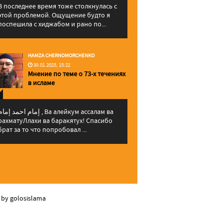
В последнее время тоже столкнулась с
этой проблемой. Ощущение будто я
поспешила с хиджабом и рано по...
HAMZA CHERNOMORCHENKO
30.01.2025, 15:22
Мнение по теме о 73-х течениях
в исламе
إمام احمد إما , Ва алейкум ассалам ва
рахматуЛлахи ва баракятух! Спасибо
брат за то что попробовал ...
 by golosislama