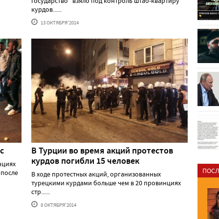
государство" взяло под контроль штаб-квартиру
курдов......
13 ОКТЯБРЯ'2014
с
В Турции во время акций протестов
курдов погибли 15 человек
нциях
ПОСЛ
 после
В ходе протестных акций, организованных
турецкими курдами больше чем в 20 провинциях
стр......
8 ОКТЯБРЯ'2014