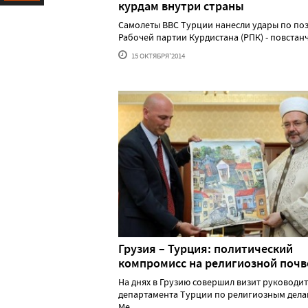
курдам внутри страны
Ресурс
Самолеты ВВС Турции нанесли удары по по
Рабочей партии Курдистана (РПК) - повстанч..
15 ОКТЯБРЯ'2014
Грузия – Турция: политический
компромисс на религиозной почв
На днях в Грузию совершил визит руководи
департамента Турции по религиозным дела
Ме......