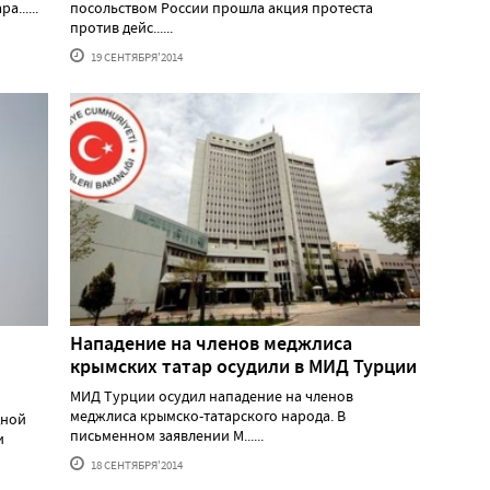
......
посольством России прошла акция протеста
против дейс......
19 СЕНТЯБРЯ'2014
Нападение на членов меджлиса
крымских татар осудили в МИД Турции
МИД Турции осудил нападение на членов
меджлиса крымско-татарского народа. В
дной
письменном заявлении М......
и
18 СЕНТЯБРЯ'2014