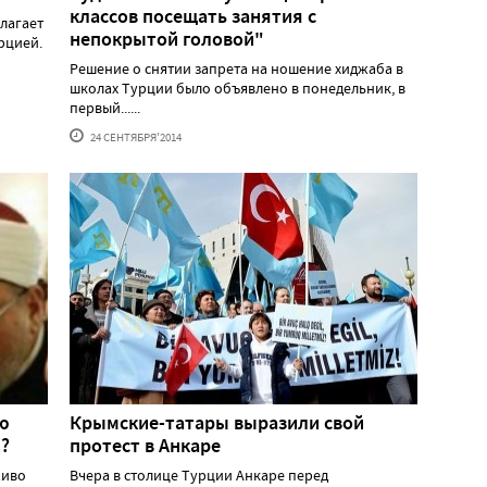
классов посещать занятия с
олагает
непокрытой головой"
рцией.
Решение о снятии запрета на ношение хиджаба в
школах Турции было объявлено в понедельник, в
первый......
24 СЕНТЯБРЯ'2014
ию
Крымские-татары выразили свой
"?
протест в Анкаре
живо
Вчера в столице Турции Анкаре перед