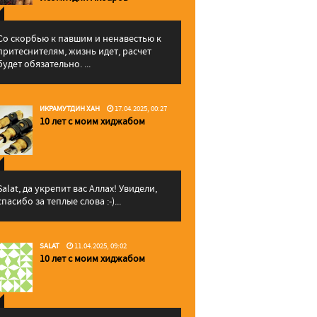
Со скорбью к павшим и ненавестью к
притеснителям, жизнь идет, расчет
будет обязательно. ...
ИКРАМУТДИН ХАН
17.04.2025, 00:27
10 лет с моим хиджабом
Salat, да укрепит вас Аллаx! Увидели,
спасибо за теплые слова :-)...
SALAT
11.04.2025, 09:02
10 лет с моим хиджабом