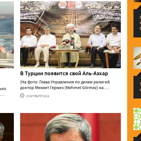
В Турции появится свой Аль-Азхар
(На фото: Глава Управления по делам религий
доктор Мехмет Гермез (Mehmet Görmez) на......
лько
...
3 ОКТЯБРЯ'2014