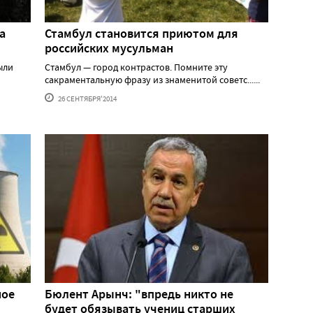
а
Стамбул становится приютом для
российских мусульман
ыли
Стамбул — город контрастов. Помните эту
сакраментальную фразу из знаменитой советс......
26 СЕНТЯБРЯ'2014
ное
Бюлент Арынч: "впредь никто не
будет обязывать учениц старших