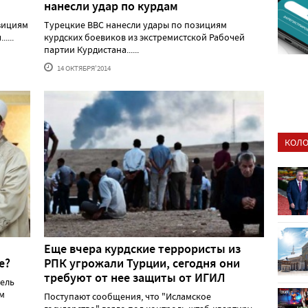
нанесли удар по курдам
зициям
Турецкие ВВС нанесли удары по позициям
....
курдских боевиков из экстремистской Рабочей
партии Курдистана......
14 ОКТЯБРЯ'2014
КОЛО
Еще вчера курдские террористы из
е?
РПК угрожали Турции, сегодня они
требуют от нее защиты от ИГИЛ
тель
м
Поступают сообщения, что "Исламское