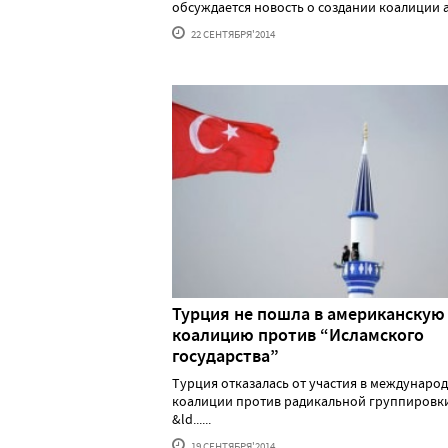
обсуждается новость о создании коалиции ара
22 СЕНТЯБРЯ'2014
Турция не пошла в американскую
коалицию против “Исламского
государства”
Турция отказалась от участия в междунаро
коалиции против радикальной группировк
&ld......
19 СЕНТЯБРЯ'2014