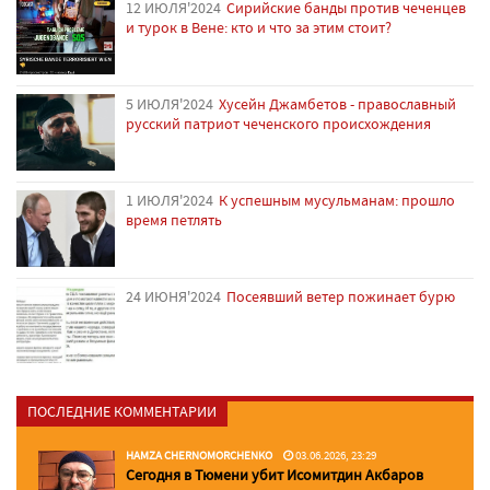
12 ИЮЛЯ'2024
Сирийские банды против чеченцев
и турок в Вене: кто и что за этим стоит?
5 ИЮЛЯ'2024
Хусейн Джамбетов - православный
русский патриот чеченского происхождения
1 ИЮЛЯ'2024
К успешным мусульманам: прошло
время петлять
24 ИЮНЯ'2024
Посеявший ветер пожинает бурю
ПОСЛЕДНИЕ КОММЕНТАРИИ
HAMZA CHERNOMORCHENKO
03.06.2026, 23:29
Сегодня в Тюмени убит Исомитдин Акбаров