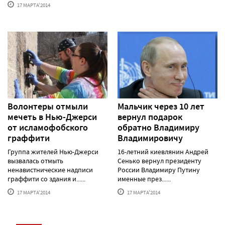
17 МАРТА'2014
Волонтеры отмыли
Мальчик через 10 лет
мечеть в Нью-Джерси
вернул подарок
от исламофобского
обратно Владимиру
граффити
Владимировичу
Группа жителей Нью-Джерси
16-летний киевлянин Андрей
вызвалась отмыть
Сенько вернул президенту
ненавистнические надписи
России Владимиру Путину
граффити со здания и......
именные през......
17 МАРТА'2014
17 МАРТА'2014