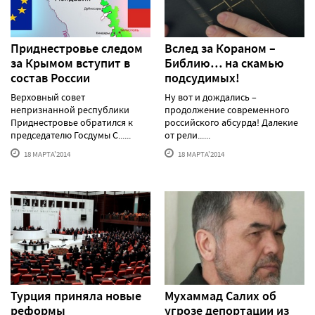
Приднестровье следом
Вслед за Кораном –
за Крымом вступит в
Библию… на скамью
состав России
подсудимых!
Верховный совет
Ну вот и дождались –
непризнанной республики
продолжение современного
Приднестровье обратился к
российского абсурда! Далекие
председателю Госдумы С......
от рели......
18 МАРТА'2014
18 МАРТА'2014
Турция приняла новые
Мухаммад Салих об
реформы
угрозе депортации из