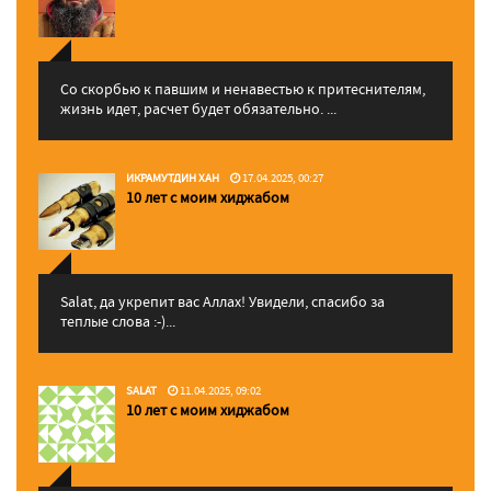
Со скорбью к павшим и ненавестью к притеснителям,
жизнь идет, расчет будет обязательно. ...
ИКРАМУТДИН ХАН
17.04.2025, 00:27
10 лет с моим хиджабом
Salat, да укрепит вас Аллаx! Увидели, спасибо за
теплые слова :-)...
SALAT
11.04.2025, 09:02
10 лет с моим хиджабом