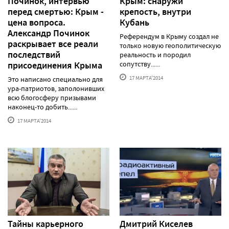
Починок, интервью
Крым: снаружи
перед смертью: Крым -
крепость, внутри
цена вопроса.
Кубань
Александр Починок
Референдум в Крыму создал не
раскрывает все реали
только новую геополитическую
последствий
реальность и породил
присоединения Крыма
сопутству......
17 МАРТА'2014
Это написано специально для
ура-патриотов, заполонивших
всю блогосферу призывами
наконец-то добить......
17 МАРТА'2014
Тайны карьерного
Дмитрий Киселев