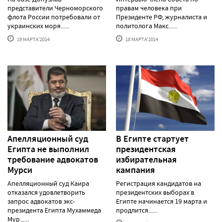
представители Черноморского
правам человека при
флота России потребовали от
Президенте РФ, журналиста и
украинских моря......
политолога Макс......
19 МАРТА'2014
18 МАРТА'2014
Апелляционный суд
В Египте стартует
Египта не выполнил
президентская
требование адвокатов
избирательная
Мурси
кампания
Апелляционный суд Каира
Регистрация кандидатов на
отказался удовлетворить
президентских выборах в
запрос адвокатов экс-
Египте начинается 19 марта и
президента Египта Мухаммеда
продлится......
Мур......