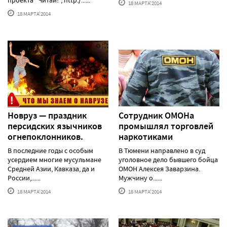
18 МАРТА'2014
18 МАРТА'2014
Новруз — праздник
Сотрудник ОМОНа
персидских язычников
промышлял торговлей
огнепоклонников.
наркотиками
В последние годы с особым
В Тюмени направлено в суд
усердием многие мусульмане
уголовное дело бывшего бойца
Средней Азии, Кавказа, да и
ОМОН Алексея Заварзина.
России,......
Мужчину о......
18 МАРТА'2014
18 МАРТА'2014