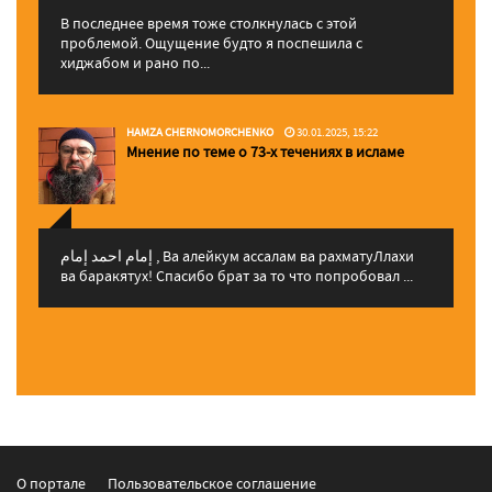
В последнее время тоже столкнулась с этой
проблемой. Ощущение будто я поспешила с
хиджабом и рано по...
HAMZA CHERNOMORCHENKO
30.01.2025, 15:22
Мнение по теме о 73-х течениях в исламе
إمام احمد إمام , Ва алейкум ассалам ва рахматуЛлахи
ва баракятух! Спасибо брат за то что попробовал ...
О портале
Пользовательское соглашение