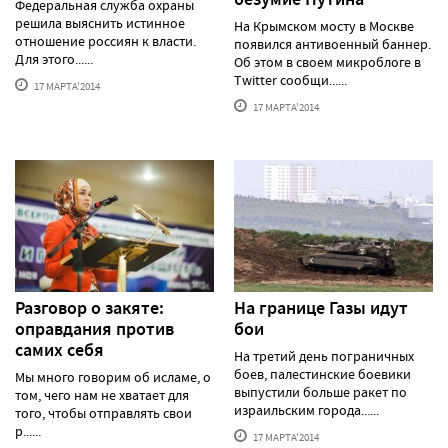
Федеральная служба охраны
решила выяснить истинное
На Крымском мосту в Москве
отношение россиян к власти.
появился антивоенный баннер.
Для этого......
Об этом в своем микроблоге в
Twitter сообщи......
17 МАРТА'2014
17 МАРТА'2014
Разговор о закяте:
На границе Газы идут
оправдания против
бои
самих себя
На третий день пограничных
боев, палестинские боевики
Мы много говорим об исламе, о
выпустили больше ракет по
том, чего нам не хватает для
израильским города......
того, чтобы отправлять свои
р......
17 МАРТА'2014