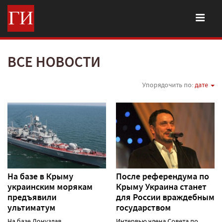
ВСЕ НОВОСТИ
Упорядочить по:
дате
На базе в Крыму
После референдума по
украинским морякам
Крыму Украина станет
предъявили
для России враждебным
ультиматум
государством
На базе Донузлав
Интервью члена Совета по