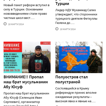
Турции
Новый пакет реформ вступил в
силу в Турции. Основными
Лидер НДУ Мухаммад Салих
нововведениями стали право
утверждает, что сторонники
частных школ вест......
турецкого деятеля Фетхуллы
Гюлена до......
18 МАРТА'2014
18 МАРТА'2014
ВНИМАНИЕ!! Пропал
Полуостров стал
наш брат мусульманин
полустраной
Абу Юсуф
Состоявшийся в Крыму
референдум принес вполне
Пропал наш брат мусульманин
ожидаемые результаты –
Абу Юсуф (Селенцов Иван
высокая явка и явные на......
Сергеевич), организатор
проекта "Читай!", http:/......