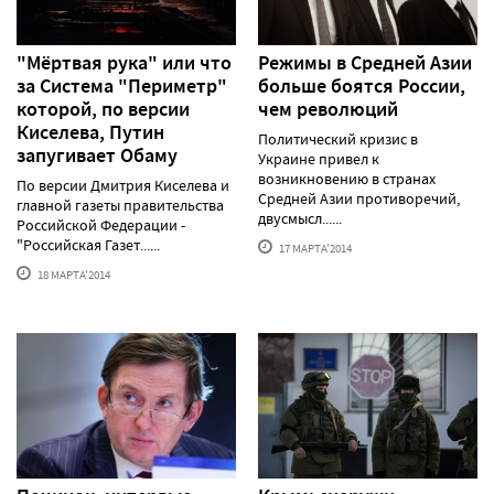
"Мёртвая рука" или что
Режимы в Средней Азии
за Система "Периметр"
больше боятся России,
которой, по версии
чем революций
Киселева, Путин
Политический кризис в
запугивает Обаму
Украине привел к
возникновению в странах
По версии Дмитрия Киселева и
Средней Азии противоречий,
главной газеты правительства
двусмысл......
Российской Федерации -
"Российская Газет......
17 МАРТА'2014
18 МАРТА'2014