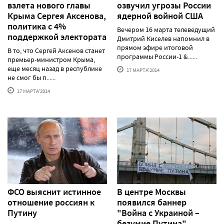
взлета нового главы
озвучил угрозы России
Крыма Сергея Аксенова,
ядерной войной США
политика с 4%
Вечером 16 марта телеведущий
поддержкой электората
Дмитрий Киселев напомнил в
прямом эфире итоговой
В то, что Сергей Аксенов станет
программы России-1 &......
премьер-министром Крыма,
еще месяц назад в республике
17 МАРТА'2014
не смог бы п......
17 МАРТА'2014
ФСО выяснит истинное
В центре Москвы
отношение россиян к
появился баннер
Путину
"Война с Украиной –
безумие Путина"