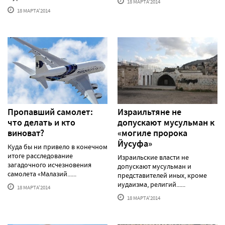
18 МАРТА'2014
18 МАРТА'2014
Пропавший самолет:
Израильтяне не
что делать и кто
допускают мусульман к
виноват?
«могиле пророка
Йусуфа»
Куда бы ни привело в конечном
итоге расследование
Израильские власти не
загадочного исчезновения
допускают мусульман и
самолета «Малазий......
представителей иных, кроме
иудаизма, религий......
18 МАРТА'2014
18 МАРТА'2014