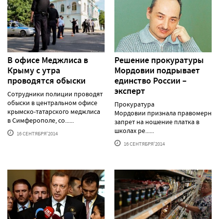
В офисе Меджлиса в
Решение прокуратуры
Крыму с утра
Мордовии подрывает
проводятся обыски
единство России –
эксперт
Сотрудники полиции проводят
обыски в центральном офисе
Прокуратура
крымско-татарского меджлиса
Мордовии признала правомерны
в Симферополе, со......
запрет на ношение платка в
школах ре......
16 СЕНТЯБРЯ'2014
16 СЕНТЯБРЯ'2014