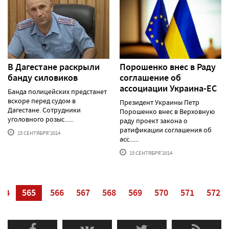
В Дагестане раскрыли
Порошенко внес в Раду
банду силовиков
соглашение об
ассоциации Украина-ЕС
Банда полицейских предстанет
вскоре перед судом в
Президент Украины Петр
Дагестане. Сотрудники
Порошенко внес в Верховную
уголовного розыс......
раду проект закона о
ратификации соглашения об
15 СЕНТЯБРЯ'2014
асс......
15 СЕНТЯБРЯ'2014
564
565
566
567
568
569
570
571
572