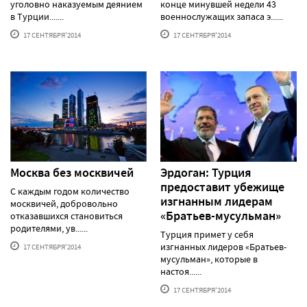
уголовно наказуемым деянием
конце минувшей недели 43
в Турции.......
военнослужащих запаса э......
17 СЕНТЯБРЯ'2014
17 СЕНТЯБРЯ'2014
Москва без москвичей
Эрдоган: Турция
предоставит убежище
С каждым годом количество
изгнанным лидерам
москвичей, добровольно
«Братьев-мусульман»
отказавшихся становиться
родителями, ув......
Турция примет у себя
изгнанных лидеров «Братьев-
17 СЕНТЯБРЯ'2014
мусульман», которые в
настоя......
17 СЕНТЯБРЯ'2014