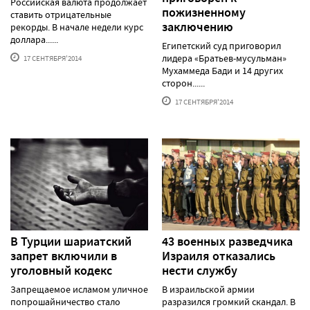
Российская валюта продолжает
пожизненному
ставить отрицательные
заключению
рекорды. В начале недели курс
доллара......
Египетский суд приговорил
лидера «Братьев-мусульман»
17 СЕНТЯБРЯ'2014
Мухаммеда Бади и 14 других
сторон......
17 СЕНТЯБРЯ'2014
В Турции шариатский
43 военных разведчика
запрет включили в
Израиля отказались
уголовный кодекс
нести службу
Запрещаемое исламом уличное
В израильской армии
попрошайничество стало
разразился громкий скандал. В