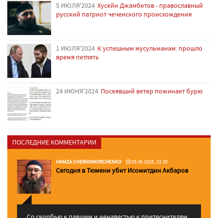
5 ИЮЛЯ'2024
Хусейн Джамбетов - православный
русский патриот чеченского происхождения
1 ИЮЛЯ'2024
К успешным мусульманам: прошло
время петлять
24 ИЮНЯ'2024
Посеявший ветер пожинает бурю
ПОСЛЕДНИЕ КОММЕНТАРИИ
HAMZA CHERNOMORCHENKO
03.06.2026, 23:29
Сегодня в Тюмени убит Исомитдин Акбаров
Со скорбью к павшим и ненавестью к притеснителям,