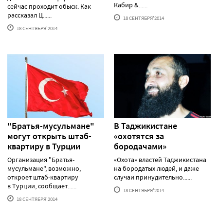
Кабир &......
сейчас проходит обыск. Как
рассказал Ц......
18 СЕНТЯБРЯ'2014
18 СЕНТЯБРЯ'2014
"Братья-мусульмане"
В Таджикистане
могут открыть штаб-
«охотятся за
квартиру в Турции
бородачами»
Организация "Братья-
«Охота» властей Таджикистана
мусульмане", возможно,
на бородатых людей, и даже
откроет штаб-квартиру
случаи принудительно......
в Турции, сообщает......
18 СЕНТЯБРЯ'2014
18 СЕНТЯБРЯ'2014