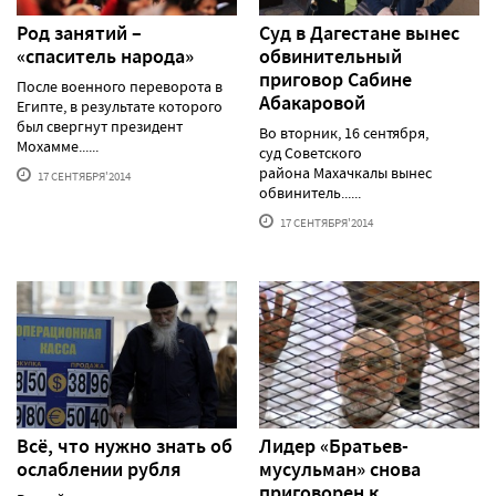
Род занятий –
Суд в Дагестане вынес
«спаситель народа»
обвинительный
приговор Сабине
После военного переворота в
Абакаровой
Египте, в результате которого
был свергнут президент
Во вторник, 16 сентября,
Мохамме......
суд Советского
района Махачкалы вынес
17 СЕНТЯБРЯ'2014
обвинитель......
17 СЕНТЯБРЯ'2014
Всё, что нужно знать об
Лидер «Братьев-
ослаблении рубля
мусульман» снова
приговорен к