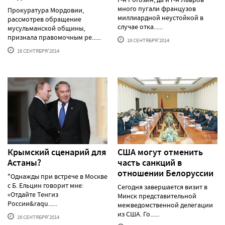
много пугали французов
Прокуратура Мордовии,
миллиардной неустойкой в
рассмотрев обращение
случае отка......
мусульманской общины,
признала правомочным ре......
16 СЕНТЯБРЯ'2014
16 СЕНТЯБРЯ'2014
Крымский сценарий для
США могут отменить
Астаны?
часть санкций в
отношении Белоруссии
"Однажды при встрече в Москве
с Б. Ельцин говорит мне:
Сегодня завершается визит в
«Отдайте Тенгиз
Минск представительной
России&raqu......
межведомственной делегации
из США. Го......
16 СЕНТЯБРЯ'2014