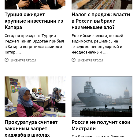
Турция ожидает
Налог с продаж: власти
крупные инвестиции из
в России выбрали
Катара
наименьшее зло?
Сегодня президент Турции
Российские власти, по всей
Реджеп Тайип Эрдоган прибыл
видимости, решились на
в Катар и встретился с эмиром
заведомо непопулярный и
Катар......
неоднозначный ......
16 СЕНТЯБРЯ'2014
16 СЕНТЯБРЯ'2014
Прокуратура считает
Россия не получит свои
законным запрет
Мистрали
хиджаба в школах
Г-н Рогозин, да и г-н Лавров