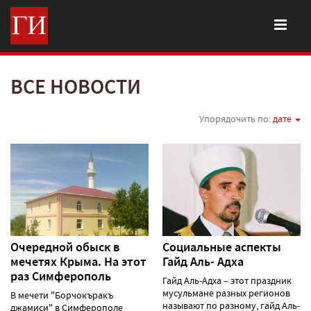
ВСЕ НОВОСТИ
Упорядочить по:
дате
Очередной обыск в
Социальные аспекты
мечетях Крыма. На этот
Гайд Аль- Адха
раз Симферополь
Гайд Аль-Адха – этот праздник
мусульмане разных регионов
В мечети "Борчокъракъ
называют по разному, гайд Аль-
джамиси" в Симферополе