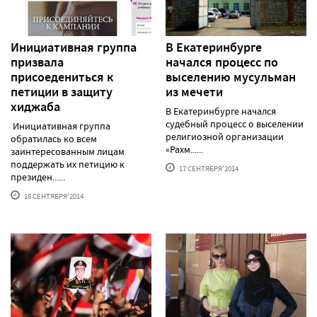
Инициативная группа
В Екатеринбурге
призвала
начался процесс по
присоедениться к
выселению мусульман
петиции в защиту
из мечети
хиджаба
В Екатеринбурге начался
судебный процесс о выселении
Инициативная группа
религиозной организации
обратилась ко всем
«Рахм......
заинтересованным лицам
поддержать их петицию к
17 СЕНТЯБРЯ'2014
президен......
18 СЕНТЯБРЯ'2014