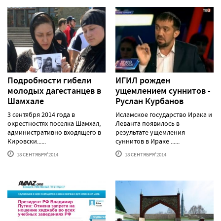
Подробности гибели
ИГИЛ рожден
молодых дагестанцев в
ущемлением суннитов -
Шамхале
Руслан Курбанов
3 сентября 2014 года в
Исламское государство Ирака и
окрестностях поселка Шамхал,
Леванта появилось в
административно входящего в
результате ущемления
Кировски......
суннитов в Ираке ......
18 СЕНТЯБРЯ'2014
18 СЕНТЯБРЯ'2014