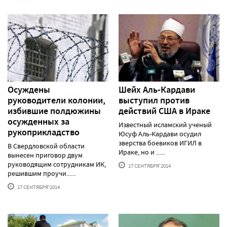
Осуждены
Шейх Аль-Кардави
руководители колонии,
выступил против
избившие полдюжины
действий США в Ираке
осужденных за
Известный исламский ученый
рукоприкладство
Юсуф Аль-Кардави осудил
зверства боевиков ИГИЛ в
В Свердловской области
Ираке, но и ......
вынесен приговор двум
руководящим сотрудникам ИК,
17 СЕНТЯБРЯ'2014
решившим проучи......
17 СЕНТЯБРЯ'2014