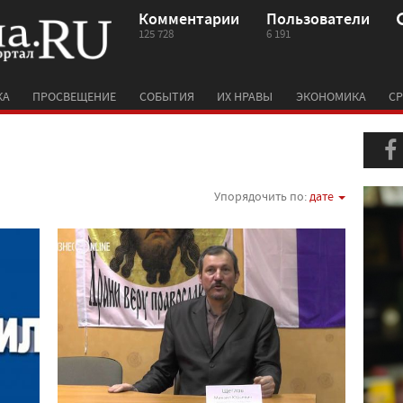
Комментарии
Пользователи
125 728
6 191
КА
ПРОСВЕЩЕНИЕ
СОБЫТИЯ
ИХ НРАВЫ
ЭКОНОМИКА
СР
Упорядочить по:
дате