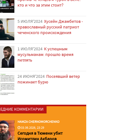
кто и что за этим стоит?
5 ИЮЛЯ'2024
Хусейн Джамбетов -
православный русский патриот
чеченского происхождения
1 ИЮЛЯ'2024
К успешным
мусульманам: прошло время
петлять
24 ИЮНЯ'2024
Посеявший ветер
пожинает бурю
ЕДНИЕ КОММЕНТАРИИ
HAMZA CHERNOMORCHENKO
03.06.2026, 23:29
Сегодня в Тюмени убит
Исомитдин Акбаров