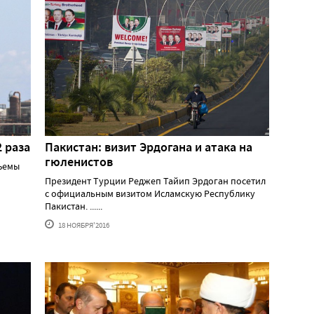
 раза
Пакистан: визит Эрдогана и атака на
гюленистов
ъемы
Президент Турции Реджеп Тайип Эрдоган посетил
с официальным визитом Исламскую Республику
Пакистан. ......
18 НОЯБРЯ'2016