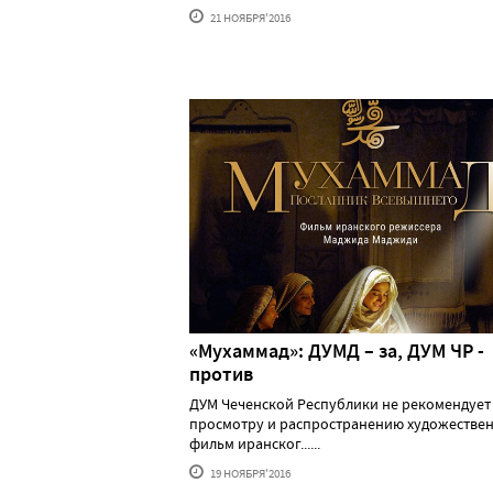
21 НОЯБРЯ'2016
«Мухаммад»: ДУМД – за, ДУМ ЧР -
против
ДУМ Чеченской Республики не рекомендует
просмотру и распространению художестве
фильм иранског......
19 НОЯБРЯ'2016