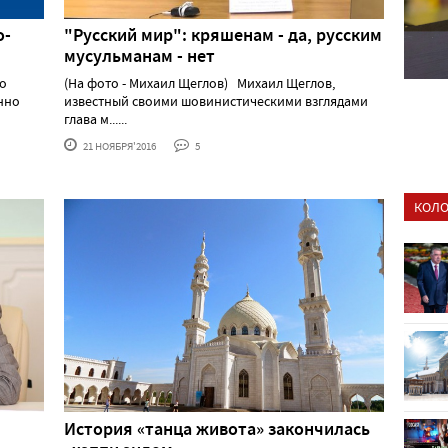
о-
"Русский мир": кряшенам - да, русским
мусульманам - нет
 о
(На фото - Михаил Щеглов) Михаил Щеглов,
нно
известный своими шовинистическими взглядами
глава м......
21 НОЯБРЯ'2016
5
КОЛО
История «танца живота» закончилась