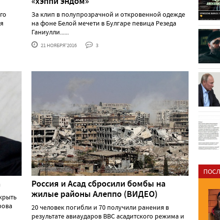
«хэппи эндом»
го
За клип в полупрозрачной и откровенной одежде
ия
на фоне Белой мечети в Булгаре певица Резеда
Ганиулли......
21 НОЯБРЯ'2016
3
ПОСЛ
а
Россия и Асад сбросили бомбы на
жилые районы Алеппо (ВИДЕО)
крыть
рова
20 человек погибли и 70 получили ранения в
результате авиаударов ВВС асадитского режима и