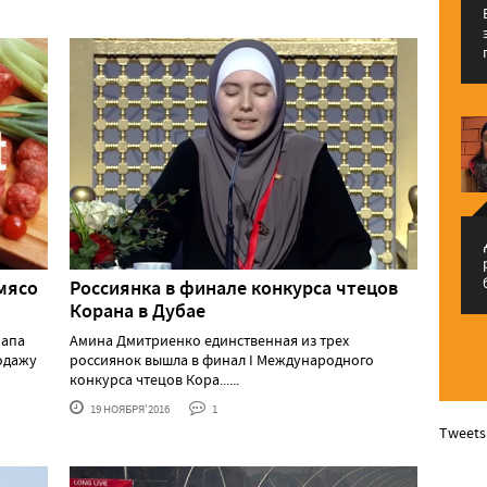
م
мясо
Россиянка в финале конкурса чтецов
Корана в Дубае
Лапа
Амина Дмитриенко единственная из трех
одажу
россиянок вышла в финал I Международного
конкурса чтецов Кора......
19 НОЯБРЯ'2016
1
Tweets