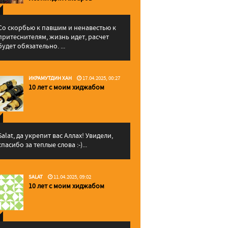
Со скорбью к павшим и ненавестью к
притеснителям, жизнь идет, расчет
будет обязательно. ...
ИКРАМУТДИН ХАН
17.04.2025, 00:27
10 лет с моим хиджабом
Salat, да укрепит вас Аллаx! Увидели,
спасибо за теплые слова :-)...
SALAT
11.04.2025, 09:02
10 лет с моим хиджабом