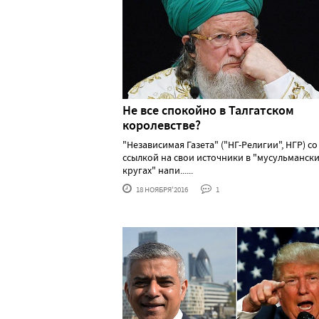
Не все спокойно в Талгатском
королевстве?
"Независимая Газета" ("НГ-Религии", НГР) со
ссылкой на свои источники в "мусульманск
кругах" напи......
18 НОЯБРЯ'2016
1