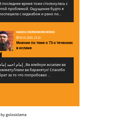
В последнее время тоже столкнулась с
этой проблемой. Ощущение будто я
поспешила с хиджабом и рано по...
HAMZA CHERNOMORCHENKO
30.01.2025, 15:22
Мнение по теме о 73-х течениях
в исламе
إمام احمد إما , Ва алейкум ассалам ва
рахматуЛлахи ва баракятух! Спасибо
брат за то что попробовал ...
 by golosislama