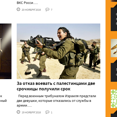
ВКС Росси......
20 НОЯБРЯ'2016
7
За отказ воевать с палестинцами две
срочницы получили срок
 к
Перед военным трибуналом Израиля предстали
нный
две девушки, которые отказались от службы в
армии......
19 НОЯБРЯ'2016
1