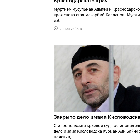
Краснодарского края
Муфтием мусульман Адыгеи и Краснодарско
края снова стал Аскарбий Карданов. Муфт
изб......
21 НОЯБРЯ'2016
Закрыто дело имама Кисловодск
Ставропольский краевой суд постановил за
дело имама Кисловодска Курман Али Байчо
пояснив, ......