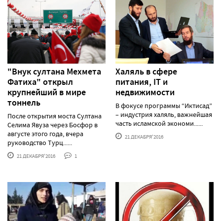
"Внук султана Мехмета
Халяль в сфере
Фатиха" открыл
питания, IT и
крупнейший в мире
недвижимости
тоннель
В фокусе программы “Иктисад”
– индустрия халяль, важнейшая
После открытия моста Султана
часть исламской экономи......
Селима Явуза через Босфор в
августе этого года, вчера
21 ДЕКАБРЯ'2016
руководство Турц......
21 ДЕКАБРЯ'2016
1