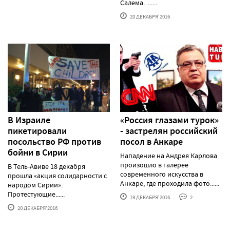
Салема. ......
20 ДЕКАБРЯ'2016
В Израиле
«Россия глазами турок»
пикетировали
- застрелян российский
посольство РФ против
посол в Анкаре
бойни в Сирии
Нападение на Андрея Карлова
произошло в галерее
В Тель-Авиве 18 декабря
современного искусства в
прошла «акция солидарности с
Анкаре, где проходила фото......
народом Сирии».
Протестующие......
19 ДЕКАБРЯ'2016
2
20 ДЕКАБРЯ'2016