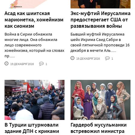
Асад как шиитская
Экс-муфтий Иерусалима
марионетка, хомейнизм
предостерегает США от
как сионизм
развязывания войны
Война в Сирии обнажила
Бывший муфтий Иерусалима
многие лица. Она обнажила
шейх Икрима Саид Сабри в
лицо современного
своей пятничной проповеди 16
хомейнизма, который на словах
декабря в мечети Аль......
пр......
19 ДЕКАБРЯ'2016
1
19 ДЕКАБРЯ'2016
1
В Турции штурмовали
Гардероб мусульманки
здание ДПН с криками
встревожил министра