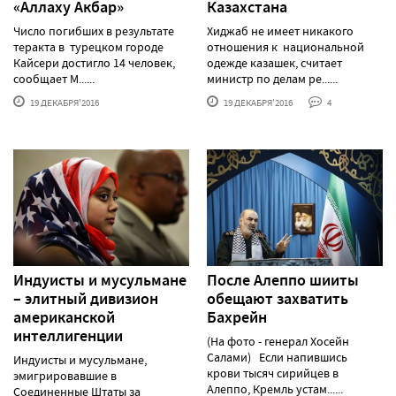
«Аллаху Акбар»
Казахстана
Число погибших в результате
Хиджаб не имеет никакого
теракта в турецком городе
отношения к национальной
Кайсери достигло 14 человек,
одежде казашек, считает
сообщает М......
министр по делам ре......
19 ДЕКАБРЯ'2016
19 ДЕКАБРЯ'2016
4
Индуисты и мусульмане
После Алеппо шииты
– элитный дивизион
обещают захватить
американской
Бахрейн
интеллигенции
(На фото - генерал Хосейн
Салами) Если напившись
Индуисты и мусульмане,
крови тысяч сирийцев в
эмигрировавшие в
Алеппо, Кремль устам......
Соединенные Штаты за