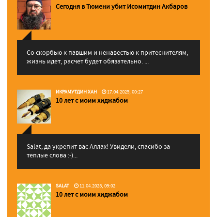
Сегодня в Тюмени убит Исомитдин Акбаров
Со скорбью к павшим и ненавестью к притеснителям,
жизнь идет, расчет будет обязательно. ...
ИКРАМУТДИН ХАН
17.04.2025, 00:27
10 лет с моим хиджабом
Salat, да укрепит вас Аллаx! Увидели, спасибо за
теплые слова :-)...
SALAT
11.04.2025, 09:02
10 лет с моим хиджабом