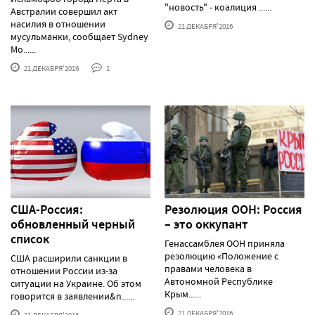
"новость" - коалиция ......
Австралии совершил акт
насилия в отношении
21 ДЕКАБРЯ'2016
мусульманки, сообщает Sydney
Mo......
21 ДЕКАБРЯ'2016
1
США-Россия:
Резолюция ООН: Россия
обновленный черный
– это оккупант
список
Генассамблея ООН приняла
резолюцию «Положение с
США расширили санкции в
правами человека в
отношении России из-за
Автономной Республике
ситуации на Украине. Об этом
Крым......
говорится в заявлении&n......
21 ДЕКАБРЯ'2016