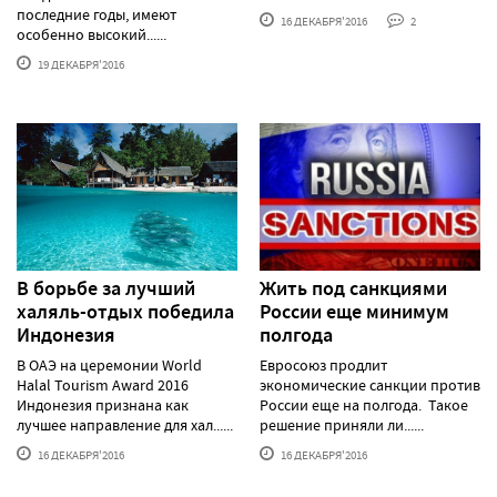
последние годы, имеют
16 ДЕКАБРЯ'2016
2
особенно высокий......
19 ДЕКАБРЯ'2016
В борьбе за лучший
Жить под санкциями
халяль-отдых победила
России еще минимум
Индонезия
полгода
В ОАЭ на церемонии World
Евросоюз продлит
Halal Tourism Award 2016
экономические санкции против
Индонезия признана как
России еще на полгода. Такое
лучшее направление для хал......
решение приняли ли......
16 ДЕКАБРЯ'2016
16 ДЕКАБРЯ'2016