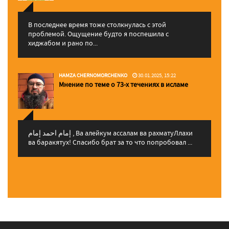
В последнее время тоже столкнулась с этой
проблемой. Ощущение будто я поспешила с
хиджабом и рано по...
HAMZA CHERNOMORCHENKO
30.01.2025, 15:22
Мнение по теме о 73-х течениях в исламе
إمام احمد إمام , Ва алейкум ассалам ва рахматуЛлахи
ва баракятух! Спасибо брат за то что попробовал ...