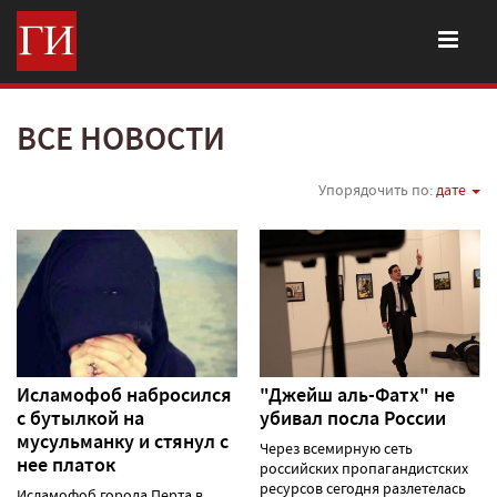
ВСЕ НОВОСТИ
Упорядочить по:
дате
Исламофоб набросился
"Джейш аль-Фатх" не
с бутылкой на
убивал посла России
мусульманку и стянул с
Через всемирную сеть
нее платок
российских пропагандистских
ресурсов сегодня разлетелась
Исламофоб города Перта в