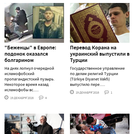
"Беженцы" в Европе:
Перевод Корана на
подонок оказался
украинский выпустили в
болгарином
Турции
На днях лопнул очередной
Государственное управление
исламофобский
по делам религий Турции
пропагандистский пузырь.
(Türkiye Diyanet Vakfı)
Некоторое время назад
выпустило пере......
исламофобы вс......
19 ДЕКАБРЯ'2016
1
19 ДЕКАБРЯ'2016
4