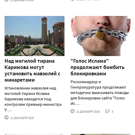
21 ДЕКАБРЯ'2016
Над могилой тирана
"Голос Ислама"
Каримова могут
продолжают бомбить
установить мавзолей с
блокировками
минаретами
Роскомнадзор и
Генпрокуратура продолжают
Установление мавзолея над
методично выискивать поводы
могилой тирана Ислама
для блокировки сайта "Голос
Каримова находится под
Ис......
контролем премьер-министра
У......
21 ДЕКАБРЯ'2016
3
21 ДЕКАБРЯ'2016