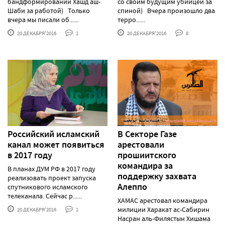
бандформирований Хашд аш-
со своим будущим убийцей за
Шаби за работой) Только
спиной) Вчера произошло два
вчера мы писали об......
терро......
20 ДЕКАБРЯ'2016
1
20 ДЕКАБРЯ'2016
8
Российский исламский
В Секторе Газе
канал может появиться
арестовали
в 2017 году
прошиитского
командира за
В планах ДУМ РФ в 2017 году
поддержку захвата
реализовать проект запуска
Алеппо
спутникового исламского
телеканала. Сейчас р......
ХАМАС арестовал командира
милиции Харакат ас-Сабирин
20 ДЕКАБРЯ'2016
1
Насран аль-Филястын Хишама