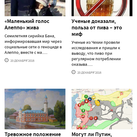
«Маленький голос
Ученые доказали,
Алеппо» жива
польза от пива – это
миф
Семилетняя сирийка Бана,
информировавшая мир через
Ученые из Чехии провели
социальные сети о геноциде в
исследования и пришли к
Алеппо, вместе с ма......
выводу, что пиво при
регулярном потреблении
20 ДЕКАБРЯ'2016
оказыва......
20 ДЕКАБРЯ'2016
Тревожное положение
Могут ли Путин,