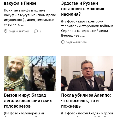
вакуфа в Пензе
Эрдоган и Рухани
остановить маховик
Понятие вакуфа в исламе
насилия?
Вакуф – в мусульманском праве
имущество (здания, земельные
(На фото - карта контроля
участки, с......
территорий сторонами войны в
Сирии на сегодняшний день)
20 ДЕКАБРЯ'2016
2
Вчерашнее ......
20 ДЕКАБРЯ'2016
Вызов миру: Багдад
Посла убили за Алеппо:
легализовал шиитских
что посеешь, то и
головорезов
пожнешь
(На фото - головорезы из
(На фото - посол Андрей Карлов