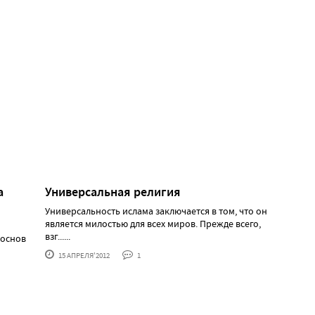
а
Универсальная религия
Универсальность ислама заключается в том, что он
является милостью для всех миров. Прежде всего,
взг......
 основ
15 АПРЕЛЯ'2012
1