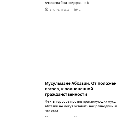
Ачалаева был подорван в М......
17 АПРЕЛЯ'2012
1
Мусульмане Абхазии. От положен
изгоев, к полноценной
гражданственности
Факты террора против практикующих мусу
Абхазии не могут оставить нас равнодушным
что стал......