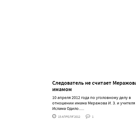
Следователь не считает Меражов
имамом
10 апреля 2012 года по уголовному делу в
отношении имама Меражова И. З. и учителя
Ислама Одило......
15 АПРЕЛЯ'2012
1