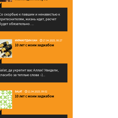
Со скорбью к павшим и ненавестью к
притеснителям, жизнь идет, расчет
будет обязательно. ...
ИКРАМУТДИН ХАН
17.04.2025, 00:27
10 лет с моим хиджабом
Salat, да укрепит вас Аллаx! Увидели,
спасибо за теплые слова :-)...
SALAT
11.04.2025, 09:02
10 лет с моим хиджабом