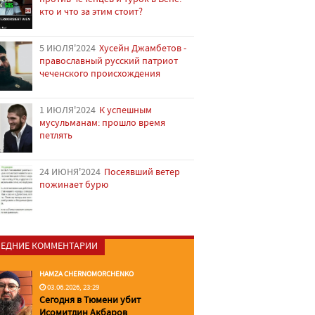
кто и что за этим стоит?
5 ИЮЛЯ'2024
Хусейн Джамбетов -
православный русский патриот
чеченского происхождения
1 ИЮЛЯ'2024
К успешным
мусульманам: прошло время
петлять
24 ИЮНЯ'2024
Посеявший ветер
пожинает бурю
ЕДНИЕ КОММЕНТАРИИ
HAMZA CHERNOMORCHENKO
03.06.2026, 23:29
Сегодня в Тюмени убит
Исомитдин Акбаров