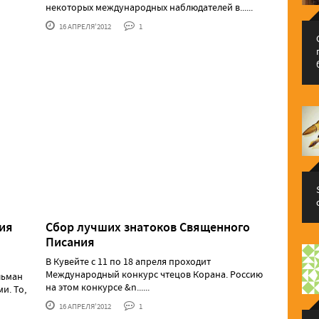
некоторых международных наблюдателей в......
16 АПРЕЛЯ'2012
1
ия
Сбор лучших знатоков Священного
Писания
В Кувейте с 11 по 18 апреля проходит
Международный конкурс чтецов Корана. Россию
льман
на этом конкурсе &n......
и. То,
16 АПРЕЛЯ'2012
1