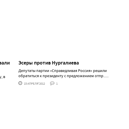
зали
Эсеры против Нургалиева
Депутаты партии «Справедливая Россия» решили
обратиться к президенту с предложением отпр......
, в
15 АПРЕЛЯ'2012
1