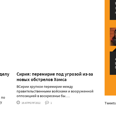
م
 делу
Сирия: перемирие под угрозой из-за
новых обстрелов Хомса
ВСирии хрупкое перемирие между
правительственными войсками и вооруженной
оппозицией в воскресенье бы......
а по
ту
Tweets
16 АПРЕЛЯ'2012
1