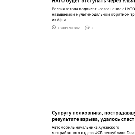
НАТО будет отступать через Улья
Россия готова подписать соглашение с НАТО
называемом мультимодальном обратном тр
из Афга......
17 АПРЕЛЯ'2012
1
Супругу полковника, пострадавш
результате взрыва, удалось спаст
Автомобиль начальника Хунзаского
межрайонного отдела ФСБ республики Гаса