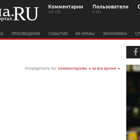
Комментарии
Пользователи
125 728
6 191
КА
ПРОСВЕЩЕНИЕ
СОБЫТИЯ
ИХ НРАВЫ
ЭКОНОМИКА
СР
Упорядочить по:
комментариям
за все время