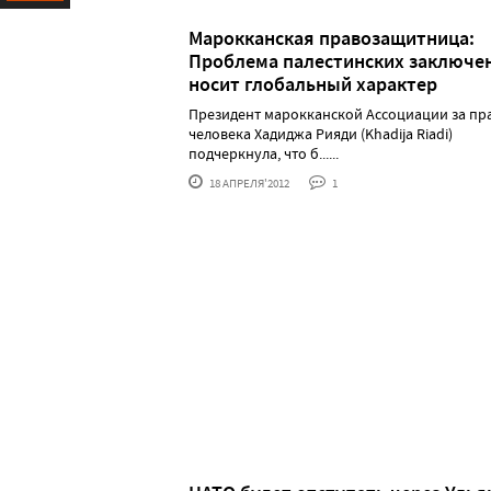
Ресурс
Марокканская правозащитница:
Проблема палестинских заключе
носит глобальный характер
Президент марокканской Ассоциации за пр
человека Хадиджа Рияди (Khadija Riadi)
подчеркнула, что б......
18 АПРЕЛЯ'2012
1