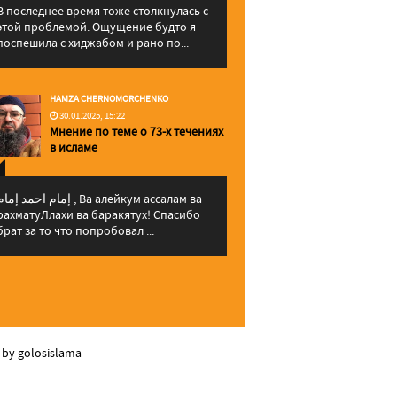
В последнее время тоже столкнулась с
этой проблемой. Ощущение будто я
поспешила с хиджабом и рано по...
HAMZA CHERNOMORCHENKO
30.01.2025, 15:22
Мнение по теме о 73-х течениях
в исламе
إمام احمد إما , Ва алейкум ассалам ва
рахматуЛлахи ва баракятух! Спасибо
брат за то что попробовал ...
 by golosislama