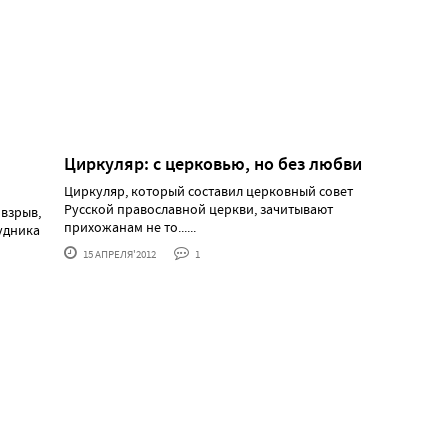
Циркуляр: с церковью, но без любви
Циркуляр, который составил церковный совет
Русской православной церкви, зачитывают
 взрыв,
прихожанам не то......
удника
15 АПРЕЛЯ'2012
1