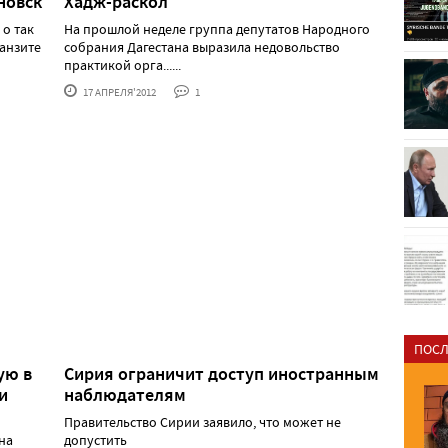
новск
Хадж-раскол
 о так
На прошлой неделе группа депутатов Народного
анзите
собрания Дагестана выразила недовольство
практикой орга......
17 АПРЕЛЯ'2012
1
ПОСЛ
ую в
Сирия ограничит доступ иностранным
и
наблюдателям
Правительство Сирии заявило, что может не
на
допустить