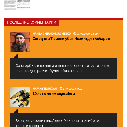
ПОСЛЕДНИЕ КОММЕНТАРИИ
HAMZA CHERNOMORCHENKO
03.06.2026, 23:29
Сегодня в Тюмени убит Исомитдин Акбаров
Со скорбью к павшим и ненавестью к притеснителям,
жизнь идет, расчет будет обязательно. ...
ИКРАМУТДИН ХАН
17.04.2025, 00:27
10 лет с моим хиджабом
Salat, да укрепит вас Аллаx! Увидели, спасибо за
теплые слова :-)...