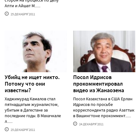
сторон на процессе по делу
Апти и Айшат М......
25 ДЕКАБРЯ'2011
Убийц не ищет никто.
Посол Идрисов
Потому что они
прокомментировал
известны?
видео из Жанаозена
Хаджимурад Камалов стал
Посол Казахстана в США Ерлан
пятнадцатым журналистом,
Идрисов по просьбе
убитым в Дагестане за
корреспондента радио Азаттык
последние годы. В Махачкале
в Вашингтоне прокоммент......
л......
24 ДЕКАБРЯ'2011
25 ДЕКАБРЯ'2011