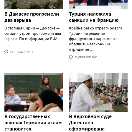
В Дамаске прогремели
Турция наложила
два взрыва
санкции на Францию
В столице Сирии — Дамаске —
Крайне резко отреагировала
сегодня утром прогремели два
Турция на решение
взрыва. По информации РИА
французского парламента
......
объявить незаконным
отрицание ......
23 ДЕКАБРЯ'2011
23 ДЕКАБРЯ'2011
В государственных
В Верховном суде
школах Германии ислам
Дагестана
становится
сформирована