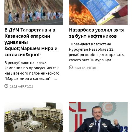
В ДУМ Татарстана и в
Назарбаев уволил зятя
Казанской епархии
за бунт нефтяников
удивлены
Президент Казахстана
&quot;Маршем мира и
Нурсултан Назарбаев 22
согласия&quot;
декабря пообещал отправить
своего зятя Тимура Кул......
В республике началась
кампания по проведению так
23 ДЕКАБРЯ'2011
называемого паломнического
"Марша мира и согласия" ......
23 ДЕКАБРЯ'2011