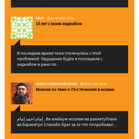
SALAT
11.04.2025, 09:02
10 лет с моим хиджабом
В последнее время тоже столкнулась с этой
проблемой. Ощущение будто я поспешила с
хиджабом и рано по...
HAMZA CHERNOMORCHENKO
30.01.2025, 15:22
Мнение по теме о 73-х течениях в исламе
إمام احمد إمام , Ва алейкум ассалам ва рахматуЛлахи
ва баракятух! Спасибо брат за то что попробовал ...