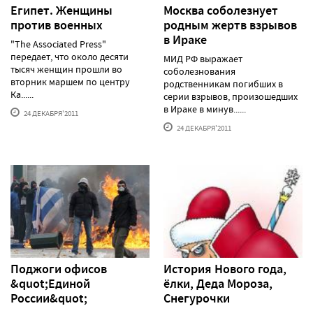
Египет. Женщины
Москва соболезнует
против военных
родным жертв взрывов
в Ираке
"The Associated Press"
передает, что около десяти
МИД РФ выражает
тысяч женщин прошли во
соболезнования
вторник маршем по центру
родственникам погибших в
Ка......
серии взрывов, произошедших
в Ираке в минув......
24 ДЕКАБРЯ'2011
24 ДЕКАБРЯ'2011
Поджоги офисов
История Нового года,
&quot;Единой
ёлки, Деда Мороза,
России&quot;
Снегурочки