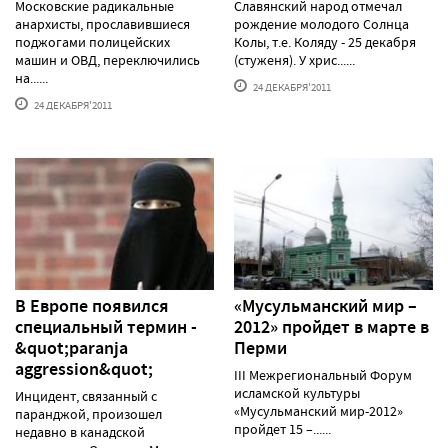
Московские радикальные
Славянский народ отмечал
анархисты, прославившиеся
рождение молодого Солнца
поджогами полицейских
Колы, т.е. Коляду - 25 декабря
машин и ОВД, переключились
(стуженя). У хрис......
на......
24 ДЕКАБРЯ'2011
24 ДЕКАБРЯ'2011
В Европе появился
«Мусульманский мир –
специальный термин -
2012» пройдет в марте в
&quot;paranja
Перми
aggression&quot;
III Межрегиональный Форум
исламской культуры
Инцидент, связанный с
«Мусульманский мир-2012»
паранджой, произошел
пройдет 15 –......
недавно в канадской