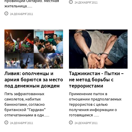
провинции Онтарио. Местная
24 ДЕКАБРЯ'2011
жительница......
24 ДЕКАБРЯ'2011
Ливия: ополченцы и
Таджикистан - Пытки –
армия борются за место
не метод борьбы с
под денежным дождем
террористами
Пять зафрахтованных
Применение пыток в
самолетов, набитых
отношении предполагаемых
банкнотами, согласно
террористов с целью
британской "Гардиан"
получения информации о
отпечатанными в одн......
готовящемся ......
24 ДЕКАБРЯ'2011
24 ДЕКАБРЯ'2011