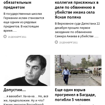
обязательным
коллегия присяжных в
предметом
деле по обвинению в
убийстве имама села
В государственных школах
Ясная поляна
Германии ислам становится
еще одним из рядовых
В Верховном суде Дагестана 22
предметов. В настоящее
декабря прошло первое
время......
заседание по обвинению
Самира Амаева в убийстве ......
23 ДЕКАБРЯ'2011
23 ДЕКАБРЯ'2011
Допустим...
Еще один взрыв
прогремел в Багдаде,
…я ваххабит. Ха-ха-ха… Но, всё
погибли 5 человек
же, предположим. Ну и что?
Каким законом Российской