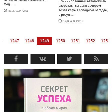
Заминированный автомобиль
Фед......
взорвался сегодня вечером
возле кафе в западном Багдаде,
23 ДЕКАБРЯ'2011
в резул......
23 ДЕКАБРЯ'2011
46
1247
1248
1249
1250
1251
1252
1253