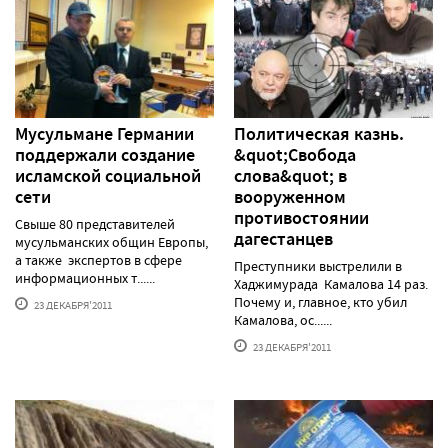
Мусульмане Германии
Политическая казнь.
поддержали создание
&quot;Свобода
исламской социальной
слова&quot; в
сети
вооруженном
противостоянии
Свыше 80 представителей
дагестанцев
мусульманских общин Европы,
а также экспертов в сфере
Преступники выстрелили в
информационных т......
Хаджимурада Камалова 14 раз.
Почему и, главное, кто убил
23 ДЕКАБРЯ'2011
Камалова, ос......
23 ДЕКАБРЯ'2011