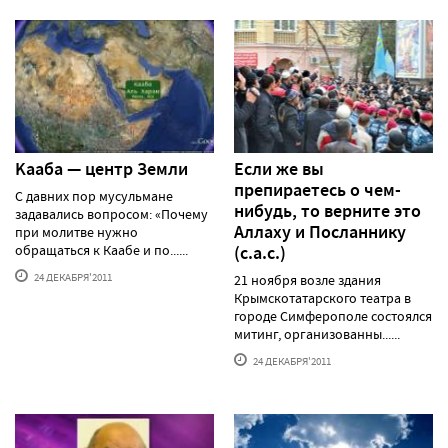
Kааба — центр Земли
Если же вы
препираетесь о чем-
С давних пор мусульмане
нибудь, то верните это
задавались вопросом: «Почему
Аллаху и Посланнику
при молитве нужно
обращаться к Каабе и по......
(с.а.с.)
24 ДЕКАБРЯ'2011
21 ноября возле здания
Крымскотатарского театра в
городе Симферополе состоялся
митинг, организованны......
24 ДЕКАБРЯ'2011