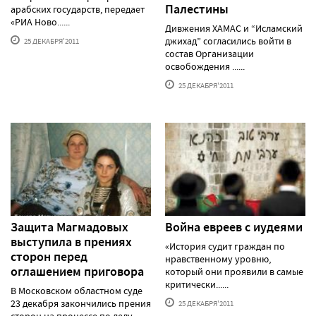
Палестины
арабских государств, передает
«РИА Ново......
Дивжения ХАМАС и “Исламский
джихад” согласились войти в
25 ДЕКАБРЯ'2011
состав Организации
освобождения ......
25 ДЕКАБРЯ'2011
Защита Магмадовых
Война евреев с иудеями
выступила в прениях
«История судит граждан по
сторон перед
нравственному уровню,
оглашением приговора
который они проявили в самые
критически......
В Московском областном суде
23 декабря закончились прения
25 ДЕКАБРЯ'2011