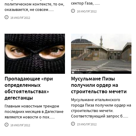
сектор Газа, ......
политическом контексте, то он,
оказывается, не совсем......
16 ИЮЛЯ'2012
16 ИЮЛЯ'2012
Пропадающие «при
Мусульмане Пизы
определенных
получили ордер на
обстоятельствах»
строительство мечети
дегестанцы
Мусульмане итальянского
города Пиза получили ордер на
Главным новостным трендом
строительство мечети.
последних месяцев в Дагестане
Соответствующий запрос б......
являются новости о пох......
15 ИЮЛЯ'2012
16 ИЮЛЯ'2012