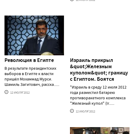
Революция в Египте
Израиль прикрыл
&quot;Железным
В результате президентских
куполом&quot; границу
выборов в Египте к власти
с Египтом. Боятся
пришёл Мохаммад Мурси.
Шамиль Загитович, расска......
"Израиль в среду 12 июля 2012
года разместил батарею
12 ИЮЛЯ'2012
противоракетного комплекса
"Железный купол" (Ir......
12 ИЮЛЯ'2012