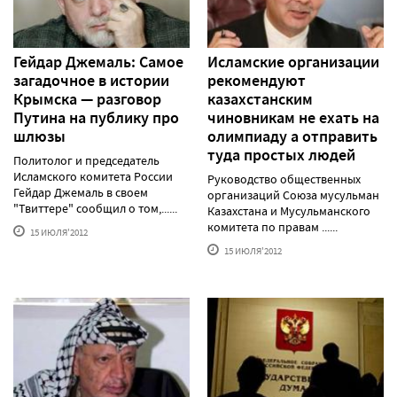
Гейдар Джемаль: Самое
Исламские организации
загадочное в истории
рекомендуют
Крымска — разговор
казахстанским
Путина на публику про
чиновникам не ехать на
шлюзы
олимпиаду а отправить
туда простых людей
Политолог и председатель
Исламского комитета России
Руководство общественных
Гейдар Джемаль в своем
организаций Союза мусульман
"Твиттере" сообщил о том,......
Казахстана и Мусульманского
комитета по правам ......
15 ИЮЛЯ'2012
15 ИЮЛЯ'2012