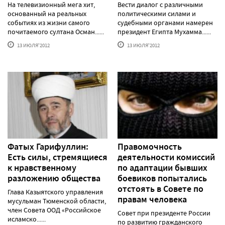
На телевизионный мега хит,
Вести диалог с различными
основанный на реальных
политическими силами и
событиях из жизни самого
судебными органами намерен
почитаемого султана Осман......
президент Египта Мухамма......
13 ИЮЛЯ'2012
13 ИЮЛЯ'2012
Фатых Гарифуллин:
Правомочность
Есть силы, стремящиеся
деятельности комиссий
к нравственному
по адаптации бывших
разложению общества
боевиков попытались
отстоять в Совете по
Глава Казыятского управления
правам человека
мусульман Тюменской области,
член Совета ООД «Российское
Совет при президенте России
исламско......
по развитию гражданского