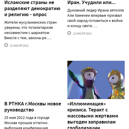
Исламские страны не
Иран. Учудили или...
разделяют демократию
Духовный лидер Ирана аятолла
и религию - опрос
Али Хаменеи впервые призвал
свой народ готовиться к войне
Жители мусульманских стран
и концу света......
уверены, что тоталитаризм
несовместим с шариатом.
12 ИЮЛЯ'2012
Вместе с тем, законы ре......
12 ИЮЛЯ'2012
В РТНКА г.Москвы новое
«Иллюминация»
руководство
кризиса. Теракт с
массовыми жертвами
25 мая 2012 года в городе
выгоден заправилам
Москве прошла отчетно-
глобализации
выборная конференция