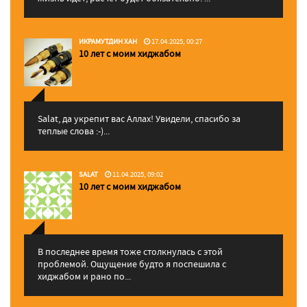
ИКРАМУТДИН ХАН
17.04.2025, 00:27
10 лет с моим хиджабом
Salat, да укрепит вас Аллаx! Увидели, спасибо за
теплые слова :-)...
SALAT
11.04.2025, 09:02
10 лет с моим хиджабом
В последнее время тоже столкнулась с этой
проблемой. Ощущение будто я поспешила с
хиджабом и рано по...