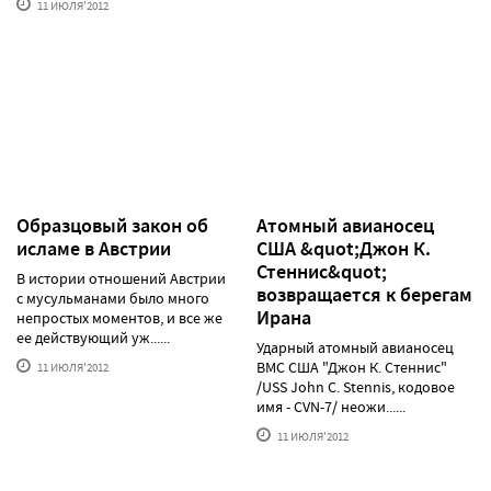
11 ИЮЛЯ'2012
Образцовый закон об
Атомный авианосец
исламе в Австрии
США &quot;Джон К.
Стеннис&quot;
В истории отношений Австрии
возвращается к берегам
с мусульманами было много
Ирана
непростых моментов, и все же
ее действующий уж......
Ударный атомный авианосец
ВМС США "Джон К. Стеннис"
11 ИЮЛЯ'2012
/USS John C. Stennis, кодовое
имя - CVN-7/ неожи......
11 ИЮЛЯ'2012