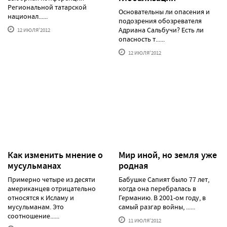
Региональной татарской
Основательны ли опасения и
национал......
подозрения обозревателя
Адриана Сальбучи? Есть ли
12 ИЮЛЯ'2012
опасность т......
12 ИЮЛЯ'2012
Как изменить мнение о
Мир иной, но земля уже
мусульманах
родная
Примерно четыре из десяти
Бабушке Сапият было 77 лет,
американцев отрицательно
когда она перебралась в
относятся к Исламу и
Германию. В 2001-ом году, в
мусульманам. Это
самый разгар войны, ......
соотношение......
11 ИЮЛЯ'2012