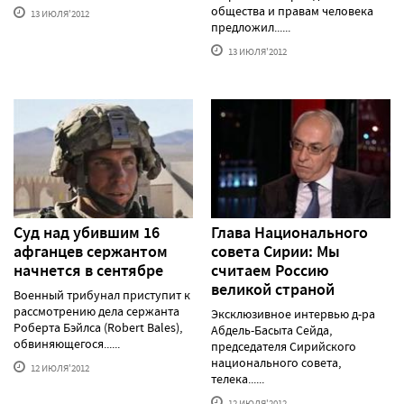
общества и правам человека
13 ИЮЛЯ'2012
предложил......
13 ИЮЛЯ'2012
Суд над убившим 16
Глава Национального
афганцев сержантом
совета Сирии: Мы
начнется в сентябре
считаем Россию
великой страной
Военный трибунал приступит к
рассмотрению дела сержанта
Эксклюзивное интервью д-ра
Роберта Бэйлса (Robert Bales),
Абдель-Басыта Сейда,
обвиняющегося......
председателя Сирийского
национального совета,
12 ИЮЛЯ'2012
телека......
12 ИЮЛЯ'2012