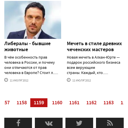
Либералы - бывшие
Мечеть в стиле древних
животные
чеченских мастеров
В чём особенность прав
Новая мечеть в Алхан-Юрте —
человека в России, и почему
подарок российского бизнеса
они отличаются от прав
всем верующим
человека в Европе? Стоит л......
страны. Каждый, кто......
11 ИЮЛЯ'2012
11 ИЮЛЯ'2012
1157
1158
1159
1160
1161
1162
1163
11