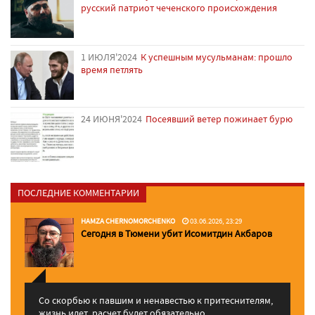
русский патриот чеченского происхождения
1 ИЮЛЯ'2024
К успешным мусульманам: прошло
время петлять
24 ИЮНЯ'2024
Посеявший ветер пожинает бурю
ПОСЛЕДНИЕ КОММЕНТАРИИ
HAMZA CHERNOMORCHENKO
03.06.2026, 23:29
Сегодня в Тюмени убит Исомитдин Акбаров
Со скорбью к павшим и ненавестью к притеснителям,
жизнь идет, расчет будет обязательно. ...