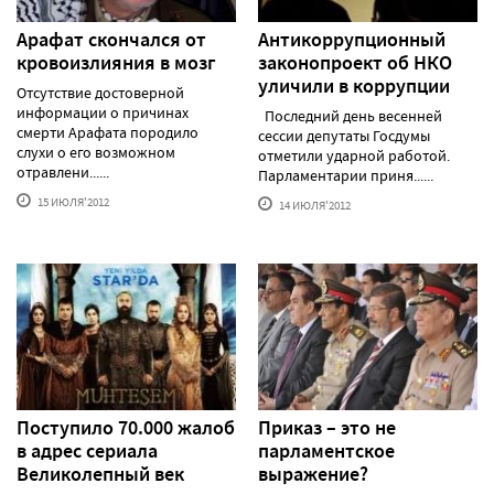
Арафат скончался от
Антикоррупционный
кровоизлияния в мозг
законопроект об НКО
уличили в коррупции
Отсутствие достоверной
информации о причинах
Последний день весенней
смерти Арафата породило
сессии депутаты Госдумы
слухи о его возможном
отметили ударной работой.
отравлени......
Парламентарии приня......
15 ИЮЛЯ'2012
14 ИЮЛЯ'2012
Поступило 70.000 жалоб
Приказ – это не
в адрес сериала
парламентское
Великолепный век
выражение?