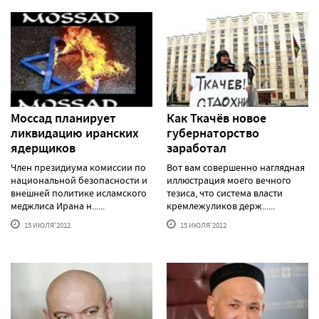
Моссад планирует
Как Ткачёв новое
ликвидацию иранских
губернаторство
ядерщиков
заработал
Член президиума комиссии по
Вот вам совершенно наглядная
национальной безопасности и
иллюстрация моего вечного
внешней политике исламского
тезиса, что система власти
меджлиса Ирана н......
кремлежуликов держ......
15 ИЮЛЯ'2012
15 ИЮЛЯ'2012