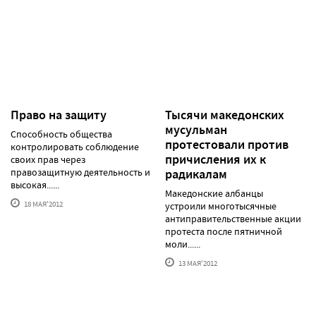
Право на защиту
Тысячи македонских
мусульман
Способность общества
протестовали против
контролировать соблюдение
причисления их к
своих прав через
правозащитную деятельность и
радикалам
высокая......
Македонские албанцы
18 МАЯ'2012
устроили многотысячные
антиправительственные акции
протеста после пятничной
моли......
13 МАЯ'2012