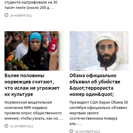
студента оштрафовали на 30
тысяч тенге (около 200 д......
24 НОЯБРЯ'2011
Более половины
Обама официально
норвежцев считают,
объявил об убийстве
что ислам не угрожает
&quot;террориста
их культуре
номер один&quot;
Норвежская вещательная
Президент США Барак Обама 30
компания NRK недавно
сентября официально объявил
провела опрос общественного
мертвым своего
мнения, чтобы узнать, как но......
соотечественника Анвара
аль-......
31 ОКТЯБРЯ'2011
30 СЕНТЯБРЯ'2011