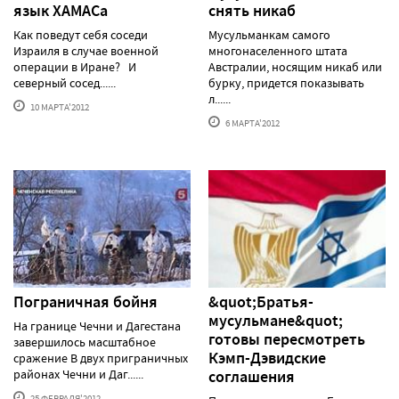
язык ХАМАСа
снять никаб
Как поведут себя соседи
Мусульманкам самого
Израиля в случае военной
многонаселенного штата
операции в Иране? И
Австралии, носящим никаб или
северный сосед......
бурку, придется показывать
л......
10 МАРТА'2012
6 МАРТА'2012
Пограничная бойня
&quot;Братья-
мусульмане&quot;
На границе Чечни и Дагестана
готовы пересмотреть
завершилось масштабное
Кэмп-Дэвидские
сражение В двух приграничных
районах Чечни и Даг......
соглашения
25 ФЕВРАЛЯ'2012