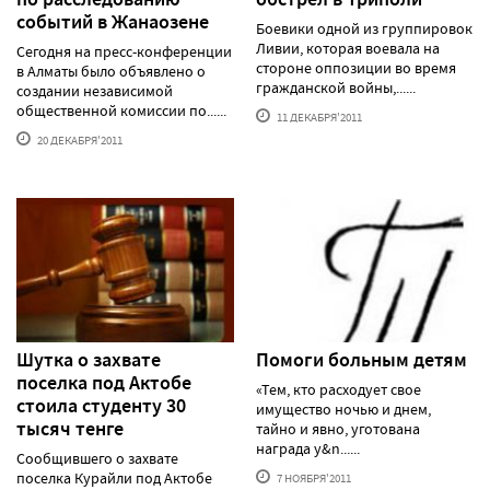
событий в Жанаозене
Боевики одной из группировок
Ливии, которая воевала на
Сегодня на пресс-конференции
стороне оппозиции во время
в Алматы было объявлено о
гражданской войны,......
создании независимой
общественной комиссии по......
11 ДЕКАБРЯ'2011
20 ДЕКАБРЯ'2011
Шутка о захвате
Помоги больным детям
поселка под Актобе
«Тем, кто расходует свое
стоила студенту 30
имущество ночью и днем,
тысяч тенге
тайно и явно, уготована
награда у&n......
Сообщившего о захвате
поселка Курайли под Актобе
7 НОЯБРЯ'2011