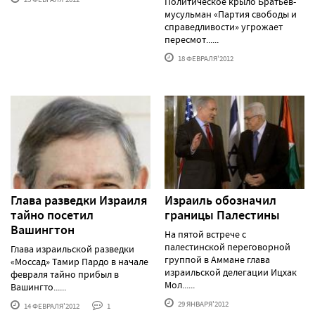
Политическое крыло Братьев-
мусульман «Партия свободы и
справедливости» угрожает
пересмот......
18 ФЕВРАЛЯ'2012
Глава разведки Израиля
Израиль обозначил
тайно посетил
границы Палестины
Вашингтон
На пятой встрече с
палестинской переговорной
Глава израильской разведки
группой в Аммане глава
«Моссад» Тамир Пардо в начале
израильской делегации Ицхак
февраля тайно прибыл в
Мол......
Вашингто......
29 ЯНВАРЯ'2012
14 ФЕВРАЛЯ'2012
1