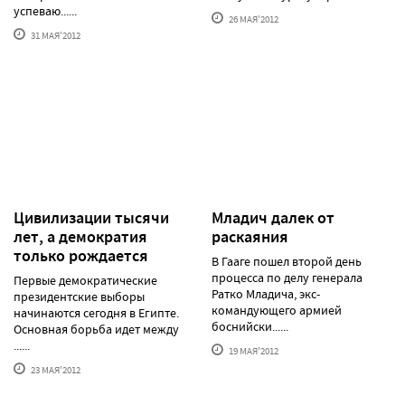
успеваю......
26 МАЯ'2012
31 МАЯ'2012
Цивилизации тысячи
Младич далек от
лет, а демократия
раскаяния
только рождается
В Гааге пошел второй день
процесса по делу генерала
Первые демократические
Ратко Младича, экс-
президентские выборы
командующего армией
начинаются сегодня в Египте.
боснийски......
Основная борьба идет между
......
19 МАЯ'2012
23 МАЯ'2012