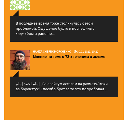
В последнее время тоже столкнулась с этой
проблемой. Ощущение будто я поспешила с
хиджабом и рано по...
HAMZA CHERNOMORCHENKO
30.01.2025, 15:22
Мнение по теме о 73-х течениях в исламе
إمام احمد إمام , Ва алейкум ассалам ва рахматуЛлахи
ва баракятух! Спасибо брат за то что попробовал ...