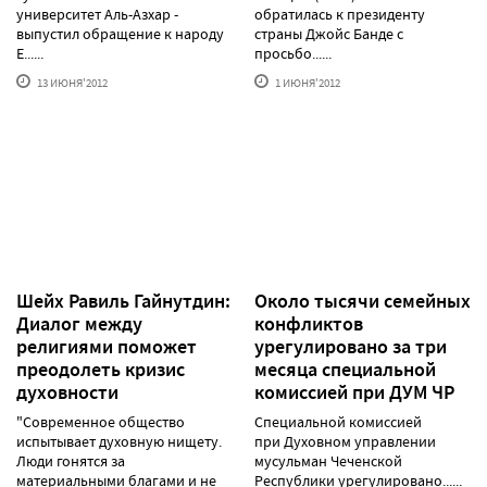
университет Аль-Азхар -
обратилась к президенту
выпустил обращение к народу
страны Джойс Банде с
Е......
просьбо......
13 ИЮНЯ'2012
1 ИЮНЯ'2012
Шейх Равиль Гайнутдин:
Около тысячи семейных
Диалог между
конфликтов
религиями поможет
урегулировано за три
преодолеть кризис
месяца специальной
духовности
комиссией при ДУМ ЧР
"Современное общество
Специальной комиссией
испытывает духовную нищету.
при Духовном управлении
Люди гонятся за
мусульман Чеченской
материальными благами и не
Республики урегулировано......