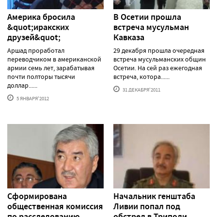
Америка бросила
В Осетии прошла
&quot;иракских
встреча мусульман
друзей&quot;
Кавказа
Аршад проработал
29 декабря прошла очередная
переводчиком в американской
встреча мусульманских общин
армии семь лет, зарабатывая
Осетии. На сей раз ежегодная
почти полторы тысячи
встреча, котора......
доллар......
31 ДЕКАБРЯ'2011
5 ЯНВАРЯ'2012
Сформирована
Начальник генштаба
общественная комиссия
Ливии попал под
по расследованию
обстрел в Триполи