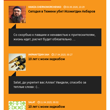
HAMZA CHERNOMORCHENKO
03.06.2026, 23:29
Сегодня в Тюмени убит Исомитдин Акбаров
Со скорбью к павшим и ненавестью к притеснителям,
жизнь идет, расчет будет обязательно. ...
ИКРАМУТДИН ХАН
17.04.2025, 00:27
10 лет с моим хиджабом
Salat, да укрепит вас Аллаx! Увидели, спасибо за
теплые слова :-)...
SALAT
11.04.2025, 09:02
10 лет с моим хиджабом