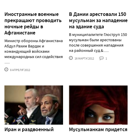
Иностранные военные
В Дании арестовали 150
прекращают проводить
мусульман за нападение
ночные рейды в
на здание суда
Афганистане
В муниципалитете Глоструп 150
мусульман были арестованы
Министр обороны Афганистана
после совершения нападения
Абдул Рахим Вардак и
на районный суд.&......
командующий войсками
международных сил содействия
16 МАРТА'2012
1
......
8 АПРЕЛЯ'2012
Иран и раздвоенный
Мусульманкам придется