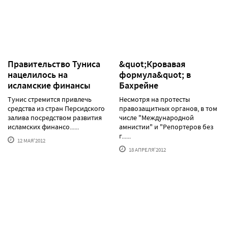
Правительство Туниса
&quot;Кровавая
нацелилось на
формула&quot; в
исламские финансы
Бахрейне
Тунис стремится привлечь
Несмотря на протесты
средства из стран Персидского
правозащитных органов, в том
залива посредством развития
числе "Международной
исламских финансо......
амнистии" и "Репортеров без
г......
12 МАЯ'2012
18 АПРЕЛЯ'2012