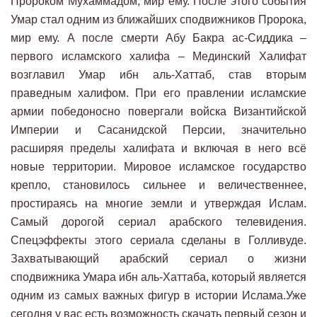
Пророком Мухаммадом, мир ему. После этого события
Умар стал одним из ближайших сподвижников Пророка,
мир ему. А после смерти Абу Бакра ас-Сиддика –
первого исламского халифа – Мединский Халифат
возглавил Умар ибн аль-Хаттаб, став вторым
праведным халифом. При его правлении исламские
армии победоносно повергали войска Византийской
Империи и Сасанидской Персии, значительно
расширяя пределы халифата и включая в него всё
новые территории. Мировое исламское государство
крепло, становилось сильнее и величественнее,
простираясь на многие земли и утверждая Ислам.
Самый дорогой сериал арабского телевидения.
Спецэффекты этого сериала сделаны в Голливуде.
Захватывающий арабский сериал о жизни
сподвижника Умара ибн аль-Хаттаба, который является
одним из самых важных фигур в истории Ислама.Уже
сегодня у вас есть возможность скачать первый сезон и