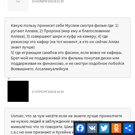
15 НОЯБРЯ'2015 В 01:55
Какую пользу принесет себе Муслим смотря фильм где: 1)
ругают Аллаха; 2) Пророка (мир ему и благословение
Аллаха); 3) совершают ширк и куфр на камеру; 4) где
режиссер это кафир (на тот момент, а кто он сейчас Аллах
знает лучше)
5) где играющие сахабов это фасики, если вовсе не кафиры.
Брат мой не поддерживай эти фильмы покупая диски или
поддерживая их финансово, и не смотри подобное побойся
Всевышнего, Ассаламуалейкум.
27 АПРЕЛЯ'2020 В 16:34
Usman, что за чуж несёте если не знаете лучше промолчите
не нужно людей в заблуждение ввести услышали
Facebook
VK
Twitter
Odnokla
мимолётно что то говорите. Шииты признают Пророка
с.а.с.но они признают и Хусейна и Хасана внуков Пророка.