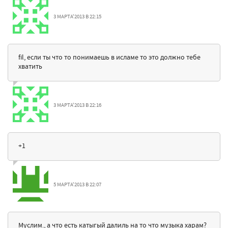
3 МАРТА'2013 В 22:15
fil, если ты что то понимаешь в исламе то это должно тебе
хватить
3 МАРТА'2013 В 22:16
+1
5 МАРТА'2013 В 22:07
Муслим., а что есть катыгый далиль на то что музыка харам?