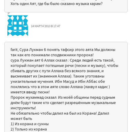
Хоть один Аят, где бы было сказано музыка харам?
14 МАРТА'2013 В 17:47
farit, Сура Лукман 6 понять тафсир этого аята Мы должны
так как его понимали сподвижники пророка!
сура Лукман аят 6 Аллах сказал : Среди людей есть такой,
который покупает потешные речи (песни и музыку), чтобы
сбивать других с пути Аллаха без всякого знания, и
высмеивает их (знамения Аллаха). Таким уготованы
унизительные мучения. Ибн Масуд и Ибн Аббас обе
поклялись что в этом аяте слово Аллаха (лахвул хадис )
имеется ввиду песни!
Пророк мухаммад сказал: Из моёй общины перед судным
днём будут такие кто сделает разрешённым музыкальные
инструменты!
Не обязательно чтобы далил на был из Корана! Далил
может быть
1) Из корана и сунны
2) Только из корана