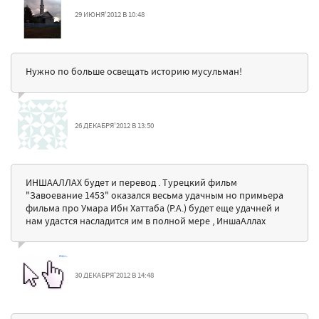
29 ИЮНЯ'2012 В 10:48
Нужно по больше освещать историю мусульман!
26 ДЕКАБРЯ'2012 В 13:50
ИНШААЛЛАХ будет и перевод . Турецкий фильм
"Завоевание 1453" оказался весьма удачным но примьера
фильма про Умара Ибн Хаттаба (Р.А.) будет еще удачней и
нам удастся насладится им в полной мере , ИншаАллах
30 ДЕКАБРЯ'2012 В 14:48