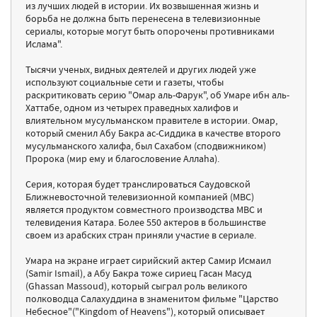
из лучших людей в истории. Их возвышенная жизнь и
борьба не должна быть перенесена в телевизионные
сериалы, которые могут быть опорочены противниками
Ислама".
Тысячи ученых, видных деятелей и других людей уже
используют социальные сети и газеты, чтобы
раскритиковать серию "Омар аль-Фарук", об Умаре ибн аль-
Хаттабе, одном из четырех праведных халифов и
влиятельном мусульманском правителе в истории. Омар,
который сменил Абу Бакра ас-Сиддика в качестве второго
мусульманского халифа, был Сахабом (сподвижником)
Пророка (мир ему и благословение Аллаhа).
Серия, которая будет транслироваться Саудовской
Ближневосточной телевизионной компанией (MBC)
является продуктом совместного производства MBC и
телевидения Катара. Более 550 актеров в большинстве
своем из арабских стран приняли участие в сериале.
Умара на экране играет сирийский актер Самир Исмаил
(Samir Ismail), а Абу Бакра тоже сириец Гасан Масуд
(Ghassan Massoud), который сыграл роль великого
полководца Салахуддина в знаменитом фильме "Царство
Небесное"("Kingdom of Heavens"), который описывает