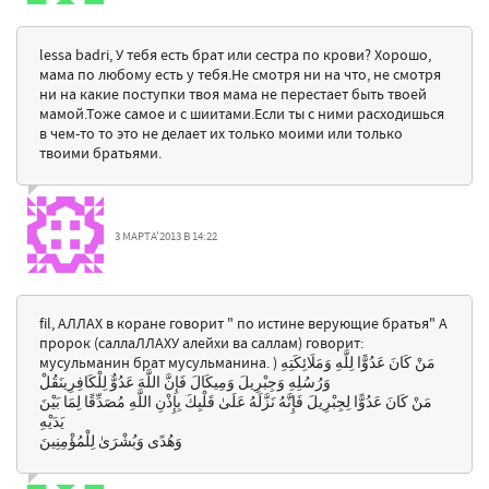
lessa badri, У тебя есть брат или сестра по крови? Хорошо,
мама по любому есть у тебя.Не смотря ни на что, не смотря
ни на какие поступки твоя мама не перестает быть твоей
мамой.Тоже самое и с шиитами.Если ты с ними расходишься
в чем-то то это не делает их только моими или только
твоими братьями.
3 МАРТА'2013 В 14:22
fil, АЛЛАХ в коране говорит " по истине верующие братья" А
пророк (саллаЛЛАХУ алейхи ва саллам) говорит:
мусульманин брат мусульманина. ) مَنْ كَانَ عَدُوًّا لِلَّهِ وَمَلَائِكَتِهِ
وَرُسُلِهِ وَجِبْرِيلَ وَمِيكَالَ فَإِنَّ اللَّهَ عَدُوٌّ لِلْكَافِرِينَقُلْ
مَنْ كَانَ عَدُوًّا لِجِبْرِيلَ فَإِنَّهُ نَزَّلَهُ عَلَىٰ قَلْبِكَ بِإِذْنِ اللَّهِ مُصَدِّقًا لِمَا بَيْنَ
يَدَيْهِ
وَهُدًى وَبُشْرَىٰ لِلْمُؤْمِنِينَ