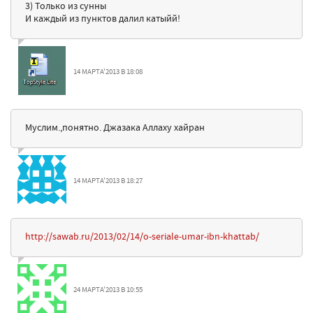
3) Только из сунны
И каждый из пунктов далил катыйй!
14 МАРТА'2013 В 18:08
Муслим.,понятно. Джазака Аллаху хайран
14 МАРТА'2013 В 18:27
http://sawab.ru/2013/02/14/o-seriale-umar-ibn-khattab/
24 МАРТА'2013 В 10:55