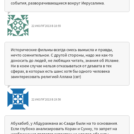
события, разворачивающиеся вокруг Иерусалима.
22 ИЮЛЯ'2013 В 18:55
Исторические фильмы-всегда смесь вымысла и правды,
нечто сомнительное. С другой стороны, надо же как-то
доносить до людей, не любящих читать, знания об Исламе.
Ни в коем случае нельзя отказываться от даъвата в тех
сферах, в которых есть шанс хотя бы одного человека
заинтересовать религией Аллаха (свт)
22 ИЮЛЯ'2013 В 19:56
Абухабиб, у Абдурахмана ас-Саади были на то основания.
Если глубоко анализировать Коран и Сунну, то запрет на
изображения является запретом на идолов-объекты