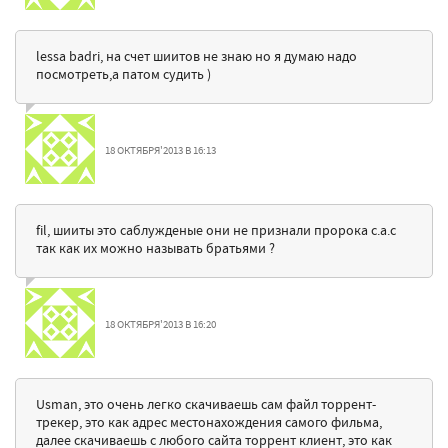
lessa badri, на счет шиитов не знаю но я думаю надо
посмотреть,а патом судить )
18 ОКТЯБРЯ'2013 В 16:13
fil, шииты это саблужденые они не признали пророка с.а.с
так как их можно называть братьями ?
18 ОКТЯБРЯ'2013 В 16:20
Usman, это очень легко скачиваешь сам файл торрент-
трекер, это как адрес местонахождения самого фильма,
далее скачиваешь с любого сайта торрент клиент, это как