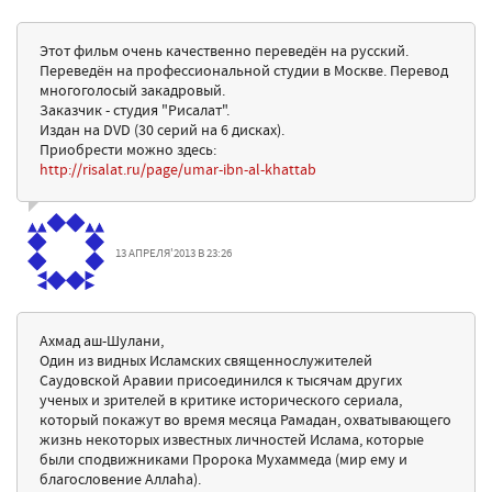
Этот фильм очень качественно переведён на русский.
Переведён на профессиональной студии в Москве. Перевод
многоголосый закадровый.
Заказчик - студия "Рисалат".
Издан на DVD (30 серий на 6 дисках).
Приобрести можно здесь:
http://risalat.ru/page/umar-ibn-al-khattab
13 АПРЕЛЯ'2013 В 23:26
Ахмад аш-Шулани,
Один из видных Исламских священнослужителей
Саудовской Аравии присоединился к тысячам других
ученых и зрителей в критике исторического сериала,
который покажут во время месяца Рамадан, охватывающего
жизнь некоторых известных личностей Ислама, которые
были сподвижниками Пророка Мухаммеда (мир ему и
благословение Аллаhа).