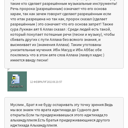
такие кто сделает разрешённым музыкальные инструменты!
Речь пророка (разрешённым) означает что его основа
харам, так как зачем говорит сделают разрешённым если
что итак разрешена но так как, пророк сказал (сделает
разрешённым ) это означает что его основа запрет! Также
сура Лукман аят 6 Аллах сказал : Среди людей есть такой,
который покупает потешные речи (песни и музыку), чтобы
сбивать других с пути Аллаха без всякого знания, и
высмеивает их (знамения Аллаха). Таким уготованы
унизительные мучения. Ибн Масуд и Ибн Аббас обе
поклялись что в этом аяте слов Аллаха (лахвул хадис )
имеется ввиду песни!
12 ФЕВРАЛЯ'2013 В 23:57
Муслим., Брат я не буду оспаривать эту точку зрения.Ведь
мы все знаем что врата иджтихада до Судного дня
открыты.Если ты придерживаешься этого иджтихада,то
альхамдуллиля.Есть братья придерживающиеся другого
иджтихада Альхамдуллиля.