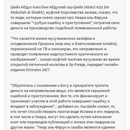
Шейх Абдул Азиз бин Абдуллаh аш-Шейх (Abdul Aziz bin
Abdullah al Shaikh), муфтий Королевства залива, сказал, что
те люди, которые сняли сериал про Умара аль-Фарука
совершили "грубую ошибку и преступление", потратив свои
деньги на производство подобной телевизионной работы.
"Что касается жизни мусульманских халифов и
сподвижников Пророка (мир ему и благословение Аллаhа),
перенесенной на ТВ и киноэкран, это неправильно и
приводит появлению недопустимого критического их
изображения", - сказал муфтий тысячам мусульман во время
открытой пятничной молитвы в Эр-Рияде, передает онлайн-
издание Emirates 24/7.
"Обратитесь с покаянием к Богу и прекратите тратить
деньги на неправильные вещи, это является серьезной
ошибкой и преступлением. Все те, кто финансирует и
принимает участие в этой работе совершают ошибку и
впадают в заблуждение", - добавил он. Аш-Шейх сказал, те,
кто хочет способствовать пропаганде Ислама и его лидеров,
в том числе и Умара, могут это сделать путем написания
книг или переводов публикаций о жизни этих лидеров на
другие языки. "Умар аль-Фарук и сахабы являются одними