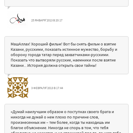
25 ЯНВАРЯ'2013 В 20:17
МашАллах! Хороший фильм! Вот бы снять фильм о взятие
Казани, русскими, показать истинное мужество, борьбу и
оборону города татар перед захватчиками-русскими.
Показать что вытворяли русские, наемники после взятие
Казани... История должна открыть свои тайны!
3 ФЕВРАЛЯ'2013 В 17:44
«Думай наилучшим образом о поступках своего брата и
никогда не думай о нем плохо по причине слов,
произнесенных им – тем более, когда ты находишь им
благое объяснение. Никогда не спорь в том, что тебя
абсолютно не касается, и не спрашивай про то, до чего тебе