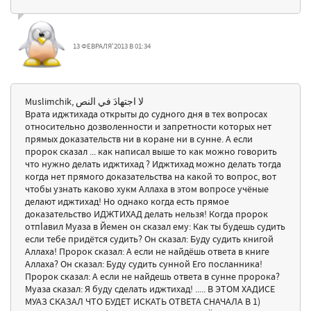
13 ФЕВРАЛЯ'2013 В 01:34
Muslimchik, لا اجتهادَ في النص
Врата иджтихада открыты до судного дня в тех вопросах
относительно дозволенности и запретности которых нет
прямых доказательств ни в коране ни в сунне. А если
пророк сказал ... как написал выше то как можно говорить
что нужно делать иджтихад ? Иджтихад можно делать тогда
когда нет прямого доказательства на какой то вопрос, вот
чтобы узнать каково хукм Аллаха в этом вопросе учёные
делают иджтихад! Но однако когда есть прямое
доказательство ИДЖТИХАД делать нельзя! Когда пророк
отпاавил Муаза в Йемен он сказал ему: Как ты будешь судить
если тебе придётся судить? Он сказал: Буду судить книгой
Аллаха! Пророк сказал: А если не найдёшь ответа в книге
Аллаха? Он сказал: Буду судить сунной Его посланника!
Пророк сказал: А если не найдешь ответа в сунне пророка?
Муаза сказал: Я буду сделать иджтихад! ..... В ЭТОМ ХАДИСЕ
МУАЗ СКАЗАЛ ЧТО БУДЕТ ИСКАТЬ ОТВЕТА СНАЧАЛА В 1)