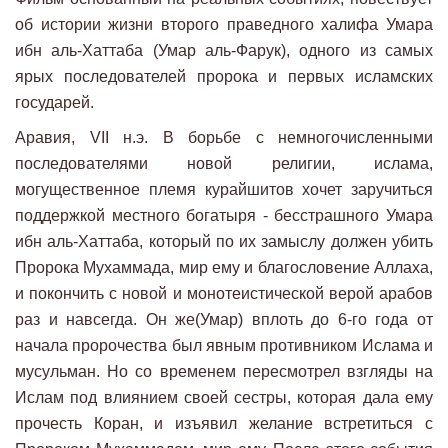
об истории жизни второго праведного халифа Умара
ибн аль-Хаттаба (Умар аль-Фарук), одного из самых
ярых последователей пророка и первых исламских
государей.
Аравия, VII н.э. В борьбе с немногочисленными
последователями новой религии, ислама,
могущественное племя курайшитов хочет заручиться
поддержкой местного богатыря - бесстрашного Умара
ибн аль-Хаттаба, который по их замыслу должен убить
Пророка Мухаммада, мир ему и благословение Аллаха,
и покончить с новой и монотеистической верой арабов
раз и навсегда. Он же(Умар) вплоть до 6-го года от
начала пророчества был явным противником Ислама и
мусульман. Но со временем пересмотрел взгляды на
Ислам под влиянием своей сестры, которая дала ему
прочесть Коран, и изъявил желание встретиться с