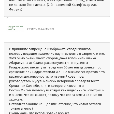
не должно быть дела..». (2-й праведный Халиф Умар Аль-
Фарукъ)
8 ФЕВРАЛЯ'2013 В 18:55
В принципе запрещено изображать сподвижников,
поэтому ведущие исламские научные центры запретили его.
Хотя было очень много споров, даже вспомнили шейха
Абдрахмана ас-Саади, рахимахуллах, что студенты
Риядовского института перед ним 50 лет назад сценку про
сражение при Бадре ставили и он не высказался против. Что
касается, достоверности, то научный совет под
руководством мусульманских историков проверял текст.
Среди них Салляби, книги которого известны и
России.Фильм поэтому выглядит как видеокнига ) смотришь
и знаешь что он скажет, потому что слова взяты из книг по
хадисам.
Оставляет в конце концов впечатление, что ислам остался
только в кино (
Очень жаль, что использована музыка.