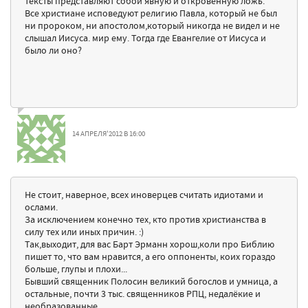
тексты представляют собой явную и откровенную ложь."
Все христиане исповедуют религию Павла, который не был
ни пророком, ни апостолом,который никогда не видел и не
слышал Иисуса. мир ему. Тогда где Евангелие от Иисуса и
было ли оно?
14 АПРЕЛЯ'2012 В 16:00
Не стоит, наверное, всех иноверцев считать идиотами и
ослами.
За исключением конечно тех, кто против христианства в
силу тех или иных причин. :)
Так,выходит, для вас Барт Эрманн хорош,коли про Библию
пишет то, что вам нравится, а его оппоненты, коих гораздо
больше, глупы и плохи...
Бывший священник Полосин великий богослов и умница, а
остальные, почти 3 тыс. священников РПЦ, недалёкие и
необразованные...