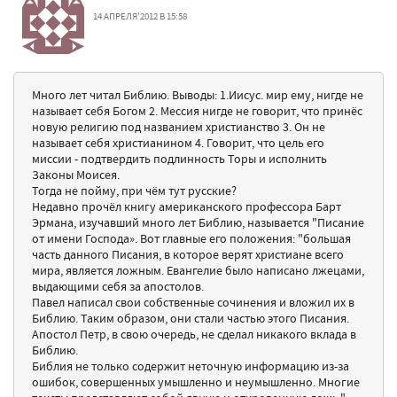
14 АПРЕЛЯ'2012 В 15:58
Много лет читал Библию. Выводы: 1.Иисус. мир ему, нигде не
называет себя Богом 2. Мессия нигде не говорит, что принёс
новую религию под названием христианство 3. Он не
называет себя христианином 4. Говорит, что цель его
миссии - подтвердить подлинность Торы и исполнить
Законы Моисея.
Тогда не пойму, при чём тут русские?
Недавно прочёл книгу американского профессора Барт
Эрмана, изучавший много лет Библию, называется "Писание
от имени Господа». Вот главные его положения: "большая
часть данного Писания, в которое верят христиане всего
мира, является ложным. Евангелие было написано лжецами,
выдающими себя за апостолов.
Павел написал свои собственные сочинения и вложил их в
Библию. Таким образом, они стали частью этого Писания.
Апостол Петр, в свою очередь, не сделал никакого вклада в
Библию.
Библия не только содержит неточную информацию из-за
ошибок, совершенных умышленно и неумышленно. Многие