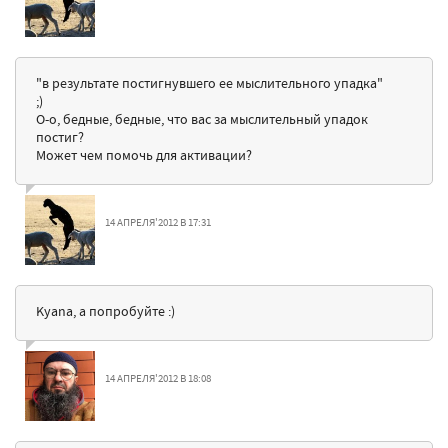
"в результате постигнувшего ее мыслительного упадка"
;)
О-о, бедные, бедные, что вас за мыслительный упадок
постиг?
Может чем помочь для активации?
14 АПРЕЛЯ'2012 В 17:31
Kyana, а попробуйте :)
14 АПРЕЛЯ'2012 В 18:08