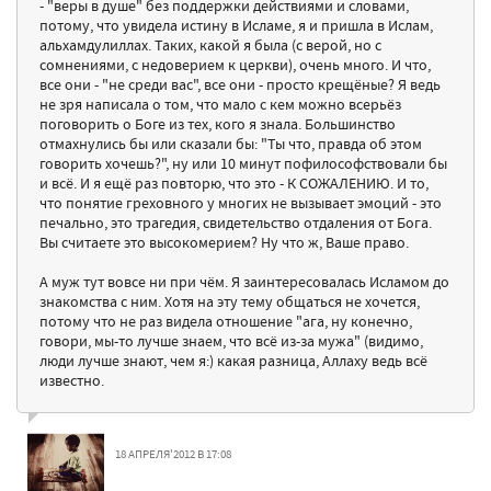
- "веры в душе" без поддержки действиями и словами,
потому, что увидела истину в Исламе, я и пришла в Ислам,
альхамдулиллах. Таких, какой я была (с верой, но с
сомнениями, с недоверием к церкви), очень много. И что,
все они - "не среди вас", все они - просто крещёные? Я ведь
не зря написала о том, что мало с кем можно всерьёз
поговорить о Боге из тех, кого я знала. Большинство
отмахнулись бы или сказали бы: "Ты что, правда об этом
говорить хочешь?", ну или 10 минут пофилософствовали бы
и всё. И я ещё раз повторю, что это - К СОЖАЛЕНИЮ. И то,
что понятие греховного у многих не вызывает эмоций - это
печально, это трагедия, свидетельство отдаления от Бога.
Вы считаете это высокомерием? Ну что ж, Ваше право.
А муж тут вовсе ни при чём. Я заинтересовалась Исламом до
знакомства с ним. Хотя на эту тему общаться не хочется,
потому что не раз видела отношение "ага, ну конечно,
говори, мы-то лучше знаем, что всё из-за мужа" (видимо,
люди лучше знают, чем я:) какая разница, Аллаху ведь всё
известно.
18 АПРЕЛЯ'2012 В 17:08