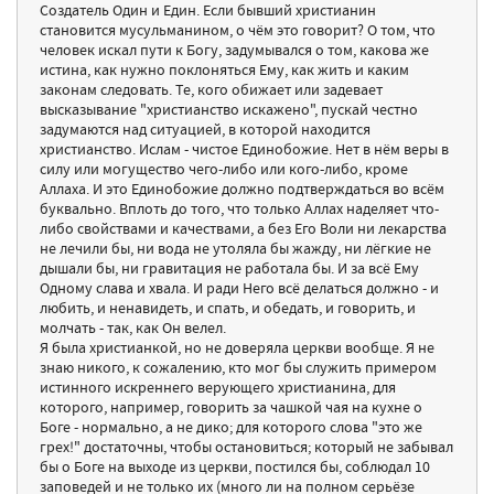
Создатель Один и Един. Если бывший христианин
становится мусульманином, о чём это говорит? О том, что
человек искал пути к Богу, задумывался о том, какова же
истина, как нужно поклоняться Ему, как жить и каким
законам следовать. Те, кого обижает или задевает
высказывание "христианство искажено", пускай честно
задумаются над ситуацией, в которой находится
христианство. Ислам - чистое Единобожие. Нет в нём веры в
силу или могущество чего-либо или кого-либо, кроме
Аллаха. И это Единобожие должно подтверждаться во всём
буквально. Вплоть до того, что только Аллах наделяет что-
либо свойствами и качествами, а без Его Воли ни лекарства
не лечили бы, ни вода не утоляла бы жажду, ни лёгкие не
дышали бы, ни гравитация не работала бы. И за всё Ему
Одному слава и хвала. И ради Него всё делаться должно - и
любить, и ненавидеть, и спать, и обедать, и говорить, и
молчать - так, как Он велел.
Я была христианкой, но не доверяла церкви вообще. Я не
знаю никого, к сожалению, кто мог бы служить примером
истинного искреннего верующего христианина, для
которого, например, говорить за чашкой чая на кухне о
Боге - нормально, а не дико; для которого слова "это же
грех!" достаточны, чтобы остановиться; который не забывал
бы о Боге на выходе из церкви, постился бы, соблюдал 10
заповедей и не только их (много ли на полном серьёзе