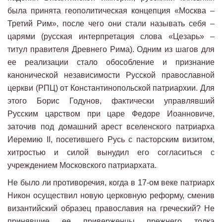
была принята геополитическая концепция «Москва –
Третий Рим», после чего они стали называть себя –
царями (русская интерпретация слова «Цезарь» –
титул правителя Древнего Рима). Одним из шагов для
ее реализации стало обособление и признание
канонической независимости Русской православной
церкви (РПЦ) от Константинопольской патриархии. Для
этого Борис Годунов, фактически управлявший
Русским царством при царе Федоре Иоанновиче,
заточив под домашний арест вселенского патриарха
Иеремию II, посетившего Русь с пасторским визитом,
хитростью и силой вынудил его согласиться с
учреждением Московского патриархата.
Не было ли противоречия, когда в 17-ом веке патриарх
Никон осуществил новую церковную реформу, сменив
византийский образец православия на греческий? Не
принявшие ее приверженцы прежнего толка