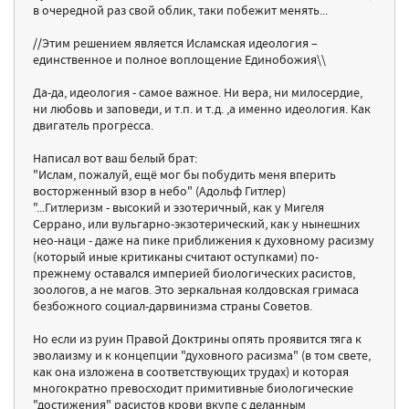
в очередной раз свой облик, таки побежит менять...
//Этим решением является Исламская идеология –
единственное и полное воплощение Единобожия\\
Да-да, идеология - самое важное. Ни вера, ни милосердие,
ни любовь и заповеди, и т.п. и т.д. ,а именно идеология. Как
двигатель прогресса.
Написал вот ваш белый брат:
"Ислам, пожалуй, ещё мог бы побудить меня вперить
восторженный взор в небо" (Адольф Гитлер)
"...Гитлеризм - высокий и эзотеричный, как у Мигеля
Серрано, или вульгарно-экзотерический, как у нынешних
нео-наци - даже на пике приближения к духовному расизму
(который иные критиканы считают оступками) по-
прежнему оставался империей биологических расистов,
зоологов, а не магов. Это зеркальная колдовская гримаса
безбожного социал-дарвинизма страны Советов.
Но если из руин Правой Доктрины опять проявится тяга к
эволаизму и к концепции "духовного расизма" (в том свете,
как она изложена в соответствующих трудах) и которая
многократно превосходит примитивные биологические
"достижения" расистов крови вкупе с деланным