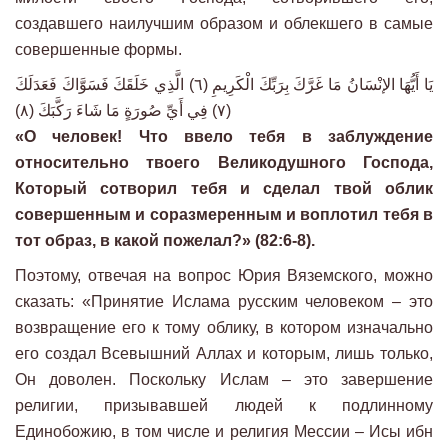
создавшего наилучшим образом и облекшего в самые
совершенные формы.
يَا أَيُّهَا الإنْسَانُ مَا غَرَّكَ بِرَبِّكَ الْكَرِيمِ (٦) الَّذِي خَلَقَكَ فَسَوَّاكَ فَعَدَلَكَ
(٧) فِي أَيِّ صُورَةٍ مَا شَاءَ رَكَّبَكَ (٨)
«О человек! Что ввело тебя в заблуждение
относительно твоего Великодушного Господа,
Который сотворил тебя и сделал твой облик
совершенным и соразмеренным и воплотил тебя в
тот образ, в какой пожелал?» (82:6-8).
Поэтому, отвечая на вопрос Юрия Вяземского, можно
сказать: «Принятие Ислама русским человеком – это
возвращение его к тому облику, в котором изначально
его создал Всевышний Аллах и которым, лишь только,
Он доволен. Поскольку Ислам – это завершение
религии, призывавшей людей к подлинному
Единобожию, в том числе и религия Мессии – Исы ибн