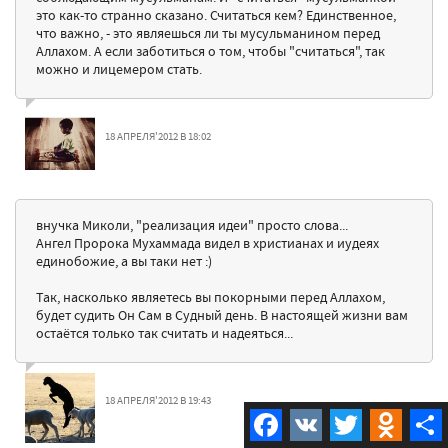
это как-то странно сказано. Считаться кем? Единственное,
что важно, - это являешься ли ты мусульманином перед
Аллахом. А если заботиться о том, чтобы "считаться", так
можно и лицемером стать.
18 АПРЕЛЯ'2012 В 18:02
внучка Миколи, "реализация идеи" просто слова...
Ангел Пророка Мухаммада видел в христианах и иудеях
единобожие, а вы таки нет :)
Так, насколько являетесь вы покорными перед Аллахом,
будет судить Он Сам в Судный день. В настоящей жизни вам
остаётся только так считать и надеяться...
18 АПРЕЛЯ'2012 В 19:43
Facebook
VK
Twitter
Odnokla