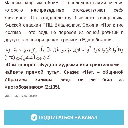
Марьям, мир им обоим, с последователями учения
которого несправедливо отождествляют себя
христиане. По свидетельству бывшего священника
Курской епархии РПЦ Владислава Сохина «Принятие
Ислама – это ведь не переход из одной религии в
другую, это возвращение в религию Единобожия».
وَقَالُوا كُونُوا هُودًا أَوْ نَصَارَى تَهْتَدُوا قُلْ بَلْ مِلَّةَ إِبْرَاهِيمَ حَنِيفًا وَمَا
كَانَ مِنَ الْمُشْرِكِينَ (١٣٥)
«Они говорят: «Будьте иудеями или христианами –
найдете прямой путь». Скажи: «Нет, – общиной
Ибрахима, ханифа, ведь он не был из
многобожников» (2:135).
АВТОР: МУСТАФА БИЛЯЛ
ПОДПИСАТЬСЯ НА КАНАЛ