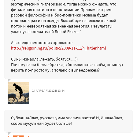
эзотерическим гитлеризмом, тогда можно ожидать, что
финальная плотина в непонимании Правым лагерем
расовой философии и био-политики Ислама будет
прорвана раз и на всегда. Высвободится мыслительный
поток и невероятная жизненная энергия. Результаты
ужаснут злопыхателей Белой Расы... "
А вот еще немного из прошлого:
http://religion.ng.ru/politic/2009-11-11/4_hitler.html
Сыны Измаила, лежать, бояться... :))
Почему ваши белые братья, в большинстве своём, не могут
верить по-простому, а только с выпендрёжем?
14 АПРЕЛЯ'2012 В 13:44
СубханнаЛлах, русская умма увеличивается! И, ИншааЛлах,
скоро мусульман будет больше!