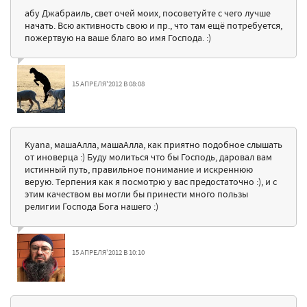
абу Джабраиль, свет очей моих, посоветуйте с чего лучше
начать. Всю активность свою и пр., что там ещё потребуется,
пожертвую на ваше благо во имя Господа. :)
15 АПРЕЛЯ'2012 В 08:08
Kyana, машаАлла, машаАлла, как приятно подобное слышать
от иноверца :) Буду молиться что бы Господь, даровал вам
истинный путь, правильное понимание и искреннюю
верую. Терпения как я посмотрю у вас предостаточно :), и с
этим качеством вы могли бы принести много пользы
религии Господа Бога нашего :)
15 АПРЕЛЯ'2012 В 10:10