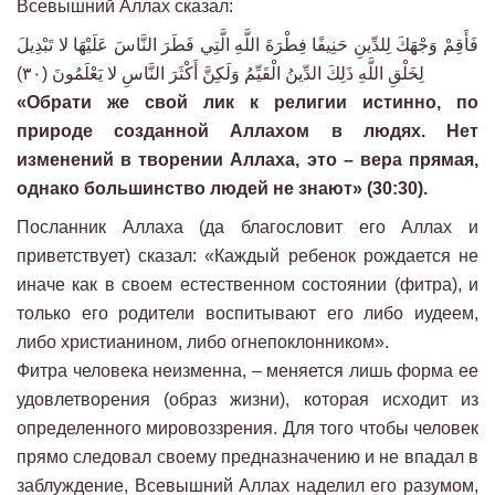
Всевышний Аллах сказал:
فَأَقِمْ وَجْهَكَ لِلدِّينِ حَنِيفًا فِطْرَةَ اللَّهِ الَّتِي فَطَرَ النَّاسَ عَلَيْهَا لا تَبْدِيلَ
لِخَلْقِ اللَّهِ ذَلِكَ الدِّينُ الْقَيِّمُ وَلَكِنَّ أَكْثَرَ النَّاسِ لا يَعْلَمُونَ (٣٠)
«Обрати же свой лик к религии истинно, по
природе созданной Аллахом в людях. Нет
изменений в творении Аллаха, это – вера прямая,
однако большинство людей не знают» (30:30).
Посланник Аллаха (да благословит его Аллах и
приветствует) сказал: «Каждый ребенок рождается не
иначе как в своем естественном состоянии (фитра), и
только его родители воспитывают его либо иудеем,
либо христианином, либо огнепоклонником».
Фитра человека неизменна, – меняется лишь форма ее
удовлетворения (образ жизни), которая исходит из
определенного мировоззрения. Для того чтобы человек
прямо следовал своему предназначению и не впадал в
заблуждение, Всевышний Аллах наделил его разумом,