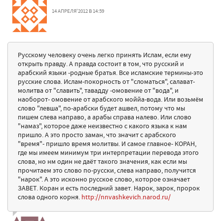
14 АПРЕЛЯ'2012 В 14:59
Русскому человеку очень легко принять Ислам, если ему
открыть правду. А правда состоит в том, что русский и
арабский языки -родные братья. Все исламские термины-это
русские слова. Ислам-покорность от "сломаться", салават-
молитва от "славить", тавадду -омовение от "вода", и
наоборот- омовение от арабского моййа-вода. Или возьмём
слово "левша", по-арабски будет ашвел, потому что мы
пишем слева направо, а арабы справа налево. Или слово
"намаз", которое даже неизвестно с какого языка к нам
пришло. А это просто заман, что значит с арабского
"время"- пришло время молитвы. И самое главное- КОРАН,
где мы имеем минимум три интерпретации перевода этого
слова, но нм один не даёт такого значения, как если мы
прочитаем это слово по-русски, слева направо, получится
"нарок". А это исконно русское слово, которое означает
ЗАВЕТ. Коран и есть последний завет. Нарок, зарок, пророк
слова одного корня.
http://nnvashkevich.narod.ru/