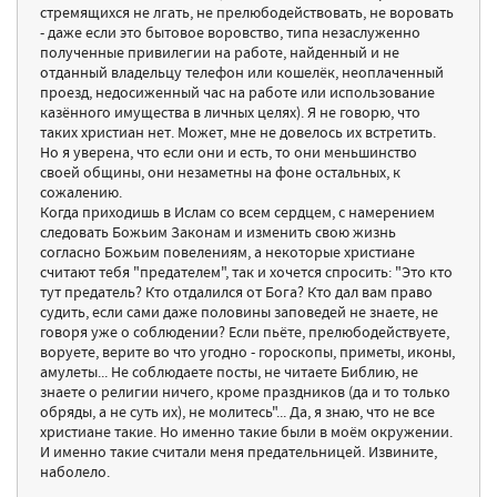
стремящихся не лгать, не прелюбодействовать, не воровать
- даже если это бытовое воровство, типа незаслуженно
полученные привилегии на работе, найденный и не
отданный владельцу телефон или кошелёк, неоплаченный
проезд, недосиженный час на работе или использование
казённого имущества в личных целях). Я не говорю, что
таких христиан нет. Может, мне не довелось их встретить.
Но я уверена, что если они и есть, то они меньшинство
своей общины, они незаметны на фоне остальных, к
сожалению.
Когда приходишь в Ислам со всем сердцем, с намерением
следовать Божьим Законам и изменить свою жизнь
согласно Божьим повелениям, а некоторые христиане
считают тебя "предателем", так и хочется спросить: "Это кто
тут предатель? Кто отдалился от Бога? Кто дал вам право
судить, если сами даже половины заповедей не знаете, не
говоря уже о соблюдении? Если пьёте, прелюбодействуете,
воруете, верите во что угодно - гороскопы, приметы, иконы,
амулеты... Не соблюдаете посты, не читаете Библию, не
знаете о религии ничего, кроме праздников (да и то только
обряды, а не суть их), не молитесь"... Да, я знаю, что не все
христиане такие. Но именно такие были в моём окружении.
И именно такие считали меня предательницей. Извините,
наболело.