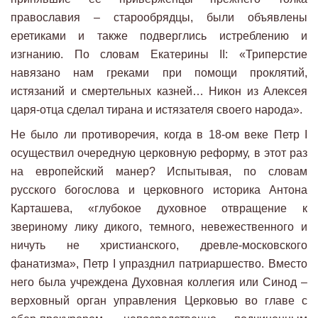
православия – старообрядцы, были объявлены
еретиками и также подверглись истреблению и
изгнанию. По словам Екатерины II: «Триперстие
навязано нам греками при помощи проклятий,
истязаний и смертельных казней… Никон из Алексея
царя-отца сделал тирана и истязателя своего народа».
Не было ли противоречия, когда в 18-ом веке Петр I
осуществил очередную церковную реформу, в этот раз
на европейский манер? Испытывая, по словам
русского богослова и церковного историка Антона
Карташева, «глубокое духовное отвращение к
звериному лику дикого, темного, невежественного и
ничуть не христианского, древле-московского
фанатизма», Петр I упразднил патриаршество. Вместо
него была учреждена Духовная коллегия или Синод –
верховный орган управления Церковью во главе с