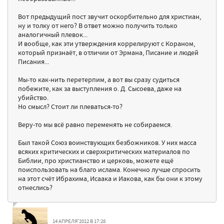
Вот предыдущий пост звучит оскорбительно для христиан,
ну и толку от него? В ответ можно получить только
аналогичный плевок...
И вообще, как эти утверждения коррелируют с Кораном,
который признаёт, в отличии от Эрмана, Писание и людей
Писания...
Мы-то как-нить перетерпим, а вот вы сразу судиться
побежите, как за выступления о. Д. Сысоева, даже на
убийство.
Но смысл? Стоит ли плеваться-то?
Веру-то мы всё равно переменять не собираемся.
Был такой Союз воинствующих безбожников. У них масса
всяких критических и сверхкритических материалов по
Библии, про христианство и церковь, можете ещё
поиспользовать на благо ислама. Конечно лучше спросить
на этот счёт Ибрахима, Исаака и Иакова, как бы они к этому
отнеслись?
14 АПРЕЛЯ'2012 В 17:28