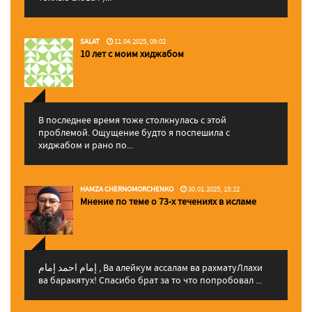
SALAT
11.04.2025, 09:02
10 лет с моим хиджабом
В последнее время тоже столкнулась с этой
проблемой. Ощущение будто я поспешила с
хиджабом и рано по...
HAMZA CHERNOMORCHENKO
30.01.2025, 15:22
Мнение по теме о 73-х течениях в исламе
إمام احمد إمام , Ва алейкум ассалам ва рахматуЛлахи
ва баракятух! Спасибо брат за то что попробовал ...