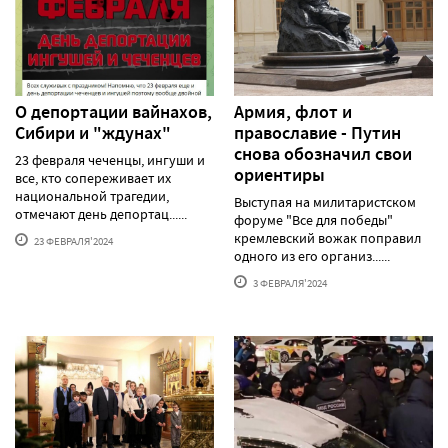
О депортации вайнахов,
Армия, флот и
Сибири и "ждунах"
православие - Путин
снова обозначил свои
23 февраля чеченцы, ингуши и
ориентиры
все, кто сопереживает их
национальной трагедии,
Выступая на милитаристском
отмечают день депортац......
форуме "Все для победы"
кремлевский вожак поправил
23 ФЕВРАЛЯ'2024
одного из его организ......
3 ФЕВРАЛЯ'2024