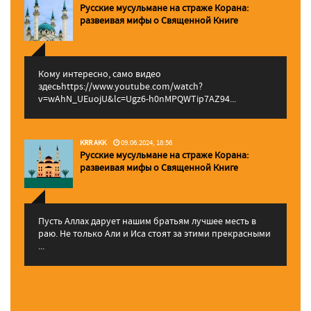
Русские мусульмане на страже Корана:
pазвеивая мифы о Священной Книге
Кому интересно, само видео
здесьhttps://www.youtube.com/watch?
v=wAhN_UEuojU&lc=Ugz6-h0nMPQWTip7AZ94...
KRR AKK
09.06.2024, 18:56
Русские мусульмане на страже Корана:
pазвеивая мифы о Священной Книге
Пусть Аллах дарует нашим братьям лучшее месть в
раю. Не только Али и Иса стоят за этими прекрасными
...