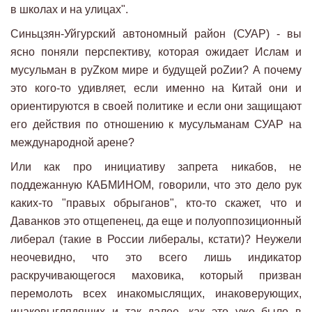
в школах и на улицах".
Синьцзян-Уйгурский автономный район (СУАР) - вы
ясно поняли перспективу, которая ожидает Ислам и
мусульман в руZком мире и будущей роZии? А почему
это кого-то удивляет, если именно на Китай они и
ориентируются в своей политике и если они защищают
его действия по отношению к мусульманам СУАР на
международной арене?
Или как про инициативу запрета никабов, не
поддежанную КАБМИНОМ, говорили, что это дело рук
каких-то "правых обрыганов", кто-то скажет, что и
Даванков это отщепенец, да еще и полуоппозиционный
либерал (такие в России либералы, кстати)? Неужели
неочевидно, что это всего лишь индикатор
раскручивающегося маховика, который призван
перемолоть всех инакомыслящих, инаковерующих,
инаковыглядящих и так далее, как это уже было в