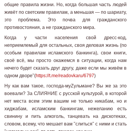
общие правила жизни. Но, когда большая часть людей
живёт по светским правилам, а меньшая — по шариату,
это проблема. Это почва для гражданского
противостояния, а не гражданского мира.
Когда у части населения свой дресс-код,
неприемлемый для остальных, своя деловая жизнь (по
особым правилам исламского банкинга), свои книги,
своё всё, мы просто окажемся в ситуации, когда нам
нечего будет сказать друг другу, даже если мы живём в
одном дворе"(
https://t.me/readovkaru/6797
)
Ну как вам такое, господа-муZульмане? Вы же за это
воевали? За СЛИЯНИЕ с русской культурой, в которой
нет места всем этим вашим не только никабам, но и
хиджабам, исламским банкингам, нежеланию есть
свинину и пить алкоголь, танцевать на дискотеках,
словом, всему, что мешает вам "слиться" с ними и стать