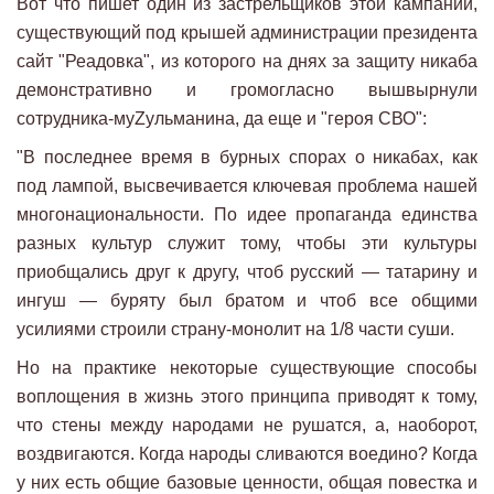
Вот что пишет один из застрельщиков этой кампании,
существующий под крышей администрации президента
сайт "Реадовка", из которого на днях за защиту никаба
демонстративно и громогласно вышвырнули
сотрудника-муZульманина, да еще и "героя СВО":
"В последнее время в бурных спорах о никабах, как
под лампой, высвечивается ключевая проблема нашей
многонациональности. По идее пропаганда единства
разных культур служит тому, чтобы эти культуры
приобщались друг к другу, чтоб русский — татарину и
ингуш — буряту был братом и чтоб все общими
усилиями строили страну-монолит на 1/8 части суши.
Но на практике некоторые существующие способы
воплощения в жизнь этого принципа приводят к тому,
что стены между народами не рушатся, а, наоборот,
воздвигаются. Когда народы сливаются воедино? Когда
у них есть общие базовые ценности, общая повестка и