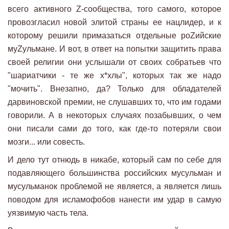
всего активного Z-сообщества, того самого, которое
провозгласил новой элитой страны ее нацлидер, и к
которому решили примазаться отдельные роZийские
муZульмане. И вот, в ответ на попытки защитить права
своей религии они услышали от своих собратьев что
"шариатчики - те же х*хлы", которых так же надо
"мочить". Внезапно, да? Только для обладателей
дарвиновской премии, не слушавших то, что им годами
говорили. А в некоторых случаях позабывших, о чем
они писали сами до того, как где-то потеряли свои
мозги... или совесть.
И дело тут отнюдь в никабе, который сам по себе для
подавляющего большинства российских мусульман и
мусульманок проблемой не является, а является лишь
поводом для исламофобов нанести им удар в самую
уязвимую часть тела.