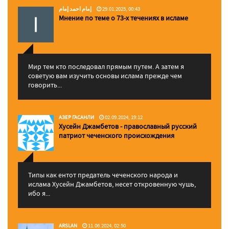
إمام احمد إمام
29.01.2025, 00:43
Мнение по теме о 73-х течениях в исламе
Мир тем кто последовал прямым путем. А затем я
советую вам изучить основы ислама прежде чем
говорить...
АЗЕР ГАСАНЛИ
02.09.2024, 19:12
Хусейн Джамбетов - православный русский
патриот чеченского происхождения
Типы как ентот предатель чеченского народа и
ислама Хусейн Джамбетов, несет откровенную чушь,
ибо я...
ARSLAN
11.06.2024, 02:50