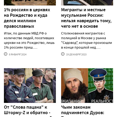
1% россиян в церквях
Мигранты и местные
на Рождество и куда
мусульмане России:
делся миллион
нельзя навредить тому,
православных
чего нет в основе
Итак, по данным МВД РФ о
Столкновения мигрантов с
количестве людей, посетивших
полицией в Москве у рынка
церкви на это Рождество, лишь
"Садовод", которые произошли
1% россиян приш......
в конце прошлой нед......
8 ЯНВАРЯ'2024
19 ДЕКАБРЯ'2023
От "Слова пацана" к
Чьим законам
Шторму-Z и обратно -
подчиняется Дуров: