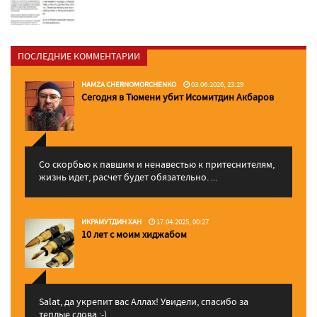
ПОСЛЕДНИЕ КОММЕНТАРИИ
HAMZA CHERNOMORCHENKO
03.06.2026, 23:29
Сегодня в Тюмени убит Исомитдин Акбаров
Со скорбью к павшим и ненавестью к притеснителям,
жизнь идет, расчет будет обязательно. ...
ИКРАМУТДИН ХАН
17.04.2025, 00:27
10 лет с моим хиджабом
Salat, да укрепит вас Аллаx! Увидели, спасибо за
теплые слова :-)...