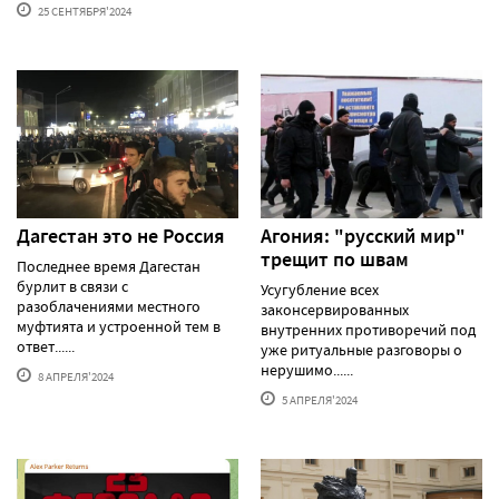
25 СЕНТЯБРЯ'2024
Дагестан это не Россия
Агония: "русский мир"
трещит по швам
Последнее время Дагестан
бурлит в связи с
Усугубление всех
разоблачениями местного
законсервированных
муфтията и устроенной тем в
внутренних противоречий под
ответ......
уже ритуальные разговоры о
нерушимо......
8 АПРЕЛЯ'2024
5 АПРЕЛЯ'2024