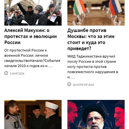
Алексей Макуxин: о
Душанбе против
протестаx и эволюции
Москвы: что за этим
России
стоит и куда это
приведет?
От протестной России к
военной России: личное
МИД Таджикистана вручил
свидетельствоНачало?События
послу России в этой стране
начала 2010-х годов из н......
ноту протеста против
повсеместного нарушения в
3 МАЯ'2024
н......
30 АПРЕЛЯ'2024