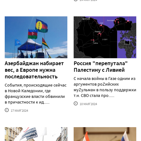
Азербайджан набирает
Россия "перепутала"
вес, а Европе нужна
Палестину с Ливией
последовательность
С начала войны в Газе одним из
аргументов роZийских
События, происходящие сейчас
муZульман в пользу поддержки
в Новой Каледонии, где
т.н. СВО стала про......
французские власти обвинили
в причастности к ид......
10 МАЯ'2024
17 МАЯ'2024