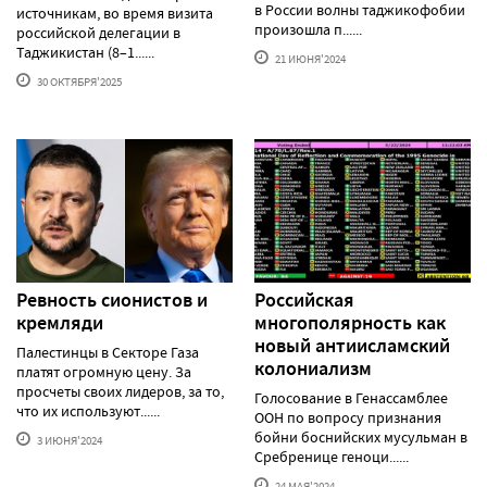
в России волны таджикофобии
источникам, во время визита
произошла п......
российской делегации в
Таджикистан (8–1......
21 ИЮНЯ'2024
30 ОКТЯБРЯ'2025
Ревность сионистов и
Российская
кремляди
многополярность как
новый антиисламский
Палестинцы в Секторе Газа
колониализм
платят огромную цену. За
просчеты своих лидеров, за то,
Голосование в Генассамблее
что их используют......
ООН по вопросу признания
бойни боснийских мусульман в
3 ИЮНЯ'2024
Сребренице геноци......
24 МАЯ'2024