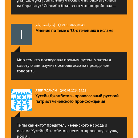
إمام احمد إمام , Ва алейкум ассалам ва рахматуЛлахи
ва баракятух! Спасибо брат за то что попробовал ...
إمام احمد إمام
29.01.2025, 00:43
Мнение по теме о 73-х течениях в исламе
Мир тем кто последовал прямым путем. А затем я
советую вам изучить основы ислама прежде чем
говорить...
АЗЕР ГАСАНЛИ
02.09.2024, 19:12
Хусейн Джамбетов - православный русский
патриот чеченского происхождения
Типы как ентот предатель чеченского народа и
ислама Хусейн Джамбетов, несет откровенную чушь,
ибо я...