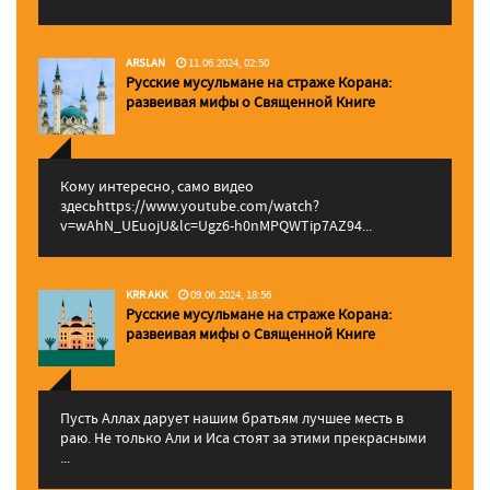
ARSLAN
11.06.2024, 02:50
Русские мусульмане на страже Корана:
pазвеивая мифы о Священной Книге
Кому интересно, само видео
здесьhttps://www.youtube.com/watch?
v=wAhN_UEuojU&lc=Ugz6-h0nMPQWTip7AZ94...
KRR AKK
09.06.2024, 18:56
Русские мусульмане на страже Корана:
pазвеивая мифы о Священной Книге
Пусть Аллах дарует нашим братьям лучшее месть в
раю. Не только Али и Иса стоят за этими прекрасными
...