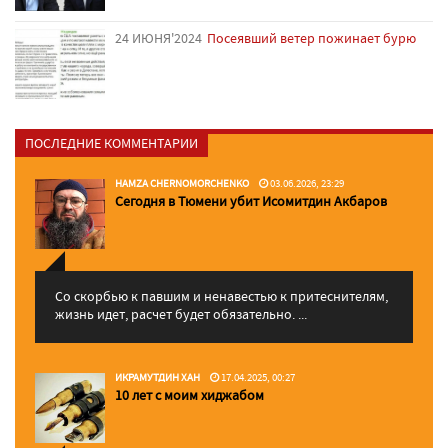
24 ИЮНЯ'2024
Посеявший ветер пожинает бурю
ПОСЛЕДНИЕ КОММЕНТАРИИ
HAMZA CHERNOMORCHENKO
03.06.2026, 23:29
Сегодня в Тюмени убит Исомитдин Акбаров
Со скорбью к павшим и ненавестью к притеснителям,
жизнь идет, расчет будет обязательно. ...
ИКРАМУТДИН ХАН
17.04.2025, 00:27
10 лет с моим хиджабом