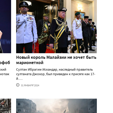
Новый король Малайзии не хочет быть
мофоб
марионеткой
ский
Султан Ибрагим Искандар, наследный правитель
жиотаж
султаната Джохор, был приведен к присяге как 17-
й......
31 ЯНВАРЯ'2024