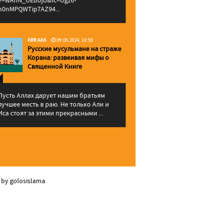
v=wAhN_UEuojU&lc=Ugz6-
h0nMPQWTip7AZ94...
KRR AKK
09.06.2024, 18:56
Русские мусульмане на страже
Корана: pазвеивая мифы о
Священной Книге
Пусть Аллах дарует нашим братьям
лучшее месть в раю. Не только Али и
Иса стоят за этими прекрасными ...
 by golosislama