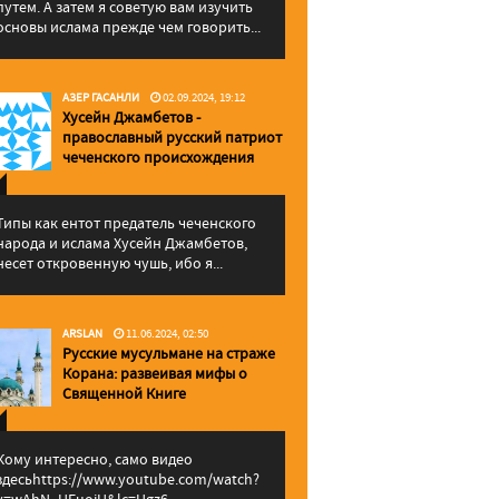
путем. А затем я советую вам изучить
основы ислама прежде чем говорить...
АЗЕР ГАСАНЛИ
02.09.2024, 19:12
Хусейн Джамбетов -
православный русский патриот
чеченского происхождения
Типы как ентот предатель чеченского
народа и ислама Хусейн Джамбетов,
несет откровенную чушь, ибо я...
ARSLAN
11.06.2024, 02:50
Русские мусульмане на страже
Корана: pазвеивая мифы о
Священной Книге
Кому интересно, само видео
здесьhttps://www.youtube.com/watch?