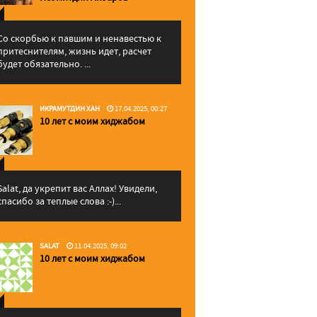
Со скорбью к павшим и ненавестью к
притеснителям, жизнь идет, расчет
будет обязательно. ...
ИКРАМУТДИН ХАН
17.04.2025, 00:27
10 лет с моим хиджабом
Salat, да укрепит вас Аллаx! Увидели,
спасибо за теплые слова :-)...
SALAT
11.04.2025, 09:02
10 лет с моим хиджабом