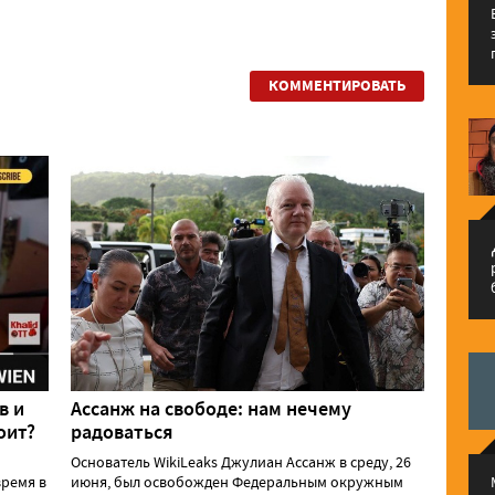
КОММЕНТИРОВАТЬ
م
в и
Ассанж на свободе: нам нечему
оит?
радоваться
Основатель WikiLeaks Джулиан Ассанж в среду, 26
ремя в
июня, был освобожден Федеральным окружным