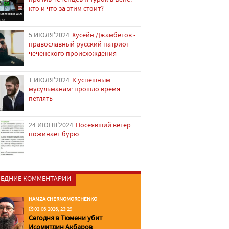
кто и что за этим стоит?
5 ИЮЛЯ'2024
Хусейн Джамбетов -
православный русский патриот
чеченского происхождения
1 ИЮЛЯ'2024
К успешным
мусульманам: прошло время
петлять
24 ИЮНЯ'2024
Посеявший ветер
пожинает бурю
ЕДНИЕ КОММЕНТАРИИ
HAMZA CHERNOMORCHENKO
03.06.2026, 23:29
Сегодня в Тюмени убит
Исомитдин Акбаров