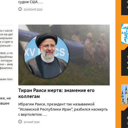
судом США......
28 ИЮНЯ'2024
Тиран Раиси мертв: знамение его
коллегам
же, не
давшее
Ибрагим Раиси, президент так называемой
"Исламской Республики Иран", разбился насмерть
с вертолетом......
20 МАЯ'2024