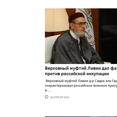
Верховный муфтий Ливии дал фа
против российской оккупации
Верховный муфтий Ливии д-р Садык аль-Га
охарактеризовал российское военное прис
в......
28 АПРЕЛЯ'2024