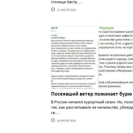
столице Австр......
12 ИЮЛЯ'2024
Посеявший ветер пожинает бурю
В России начался курортный сезон. Но, похо
так, как рассчитывало ее начальство, убеж
св......
24 ИЮНЯ'2024