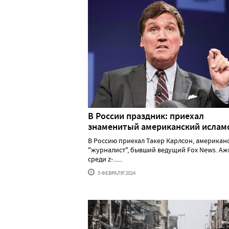
В России праздник: приехал
знаменитый американский исла
В Россию приехал Такер Карлсон, американ
"журналист", бывший ведущий Fox News. А
среди z-......
5 ФЕВРАЛЯ'2024