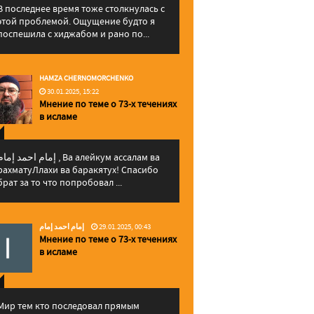
В последнее время тоже столкнулась с
этой проблемой. Ощущение будто я
поспешила с хиджабом и рано по...
HAMZA CHERNOMORCHENKO
30.01.2025, 15:22
Мнение по теме о 73-х течениях
в исламе
إمام احمد إما , Ва алейкум ассалам ва
рахматуЛлахи ва баракятух! Спасибо
брат за то что попробовал ...
إمام احمد إمام
29.01.2025, 00:43
Мнение по теме о 73-х течениях
в исламе
Мир тем кто последовал прямым