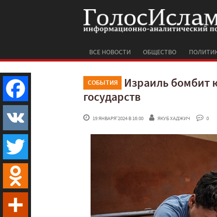
ВСЕ НОВОСТИ
ОБЩЕСТВО
ПОЛИТИ
Израиль бомбит ю
СОБЫТИЯ
государств
Facebook
 19 ЯНВАРЯ'2024 В 16:00
ЯКУБ ХАДЖИЧ
 0
VK
Twitter
Odnoklassniki