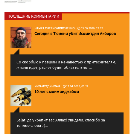
ПОСЛЕДНИЕ КОММЕНТАРИИ
HAMZA CHERNOMORCHENKO
03.06.2026, 23:29
Сегодня в Тюмени убит Исомитдин Акбаров
Со скорбью к павшим и ненавестью к притеснителям,
жизнь идет, расчет будет обязательно. ...
ИКРАМУТДИН ХАН
17.04.2025, 00:27
10 лет с моим хиджабом
Salat, да укрепит вас Аллаx! Увидели, спасибо за
теплые слова :-)...