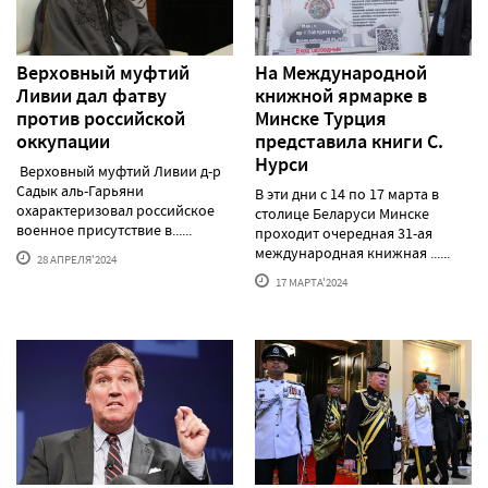
Верховный муфтий
На Международной
Ливии дал фатву
книжной ярмарке в
против российской
Минске Турция
оккупации
представила книги С.
Нурси
Верховный муфтий Ливии д-р
Садык аль-Гарьяни
В эти дни с 14 по 17 марта в
охарактеризовал российское
столице Беларуси Минске
военное присутствие в......
проходит очередная 31-ая
международная книжная ......
28 АПРЕЛЯ'2024
17 МАРТА'2024