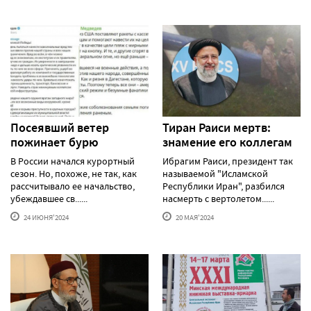
Посеявший ветер
Тиран Раиси мертв:
пожинает бурю
знамение его коллегам
В России начался курортный
Ибрагим Раиси, президент так
сезон. Но, похоже, не так, как
называемой "Исламской
рассчитывало ее начальство,
Республики Иран", разбился
убеждавшее св......
насмерть с вертолетом......
24 ИЮНЯ'2024
20 МАЯ'2024