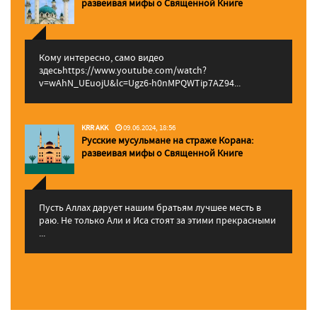
pазвеивая мифы о Священной Книге
Кому интересно, само видео
здесьhttps://www.youtube.com/watch?
v=wAhN_UEuojU&lc=Ugz6-h0nMPQWTip7AZ94...
KRR AKK
09.06.2024, 18:56
Русские мусульмане на страже Корана:
pазвеивая мифы о Священной Книге
Пусть Аллах дарует нашим братьям лучшее месть в
раю. Не только Али и Иса стоят за этими прекрасными
...