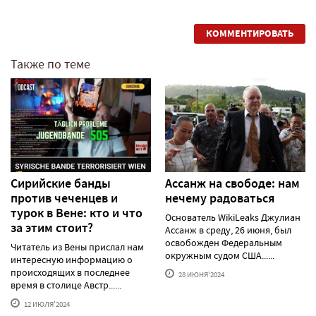
КОММЕНТИРОВАТЬ
Также по теме
Сирийские банды
Ассанж на свободе: нам
против чеченцев и
нечему радоваться
турок в Вене: кто и что
Основатель WikiLeaks Джулиан
за этим стоит?
Ассанж в среду, 26 июня, был
освобожден Федеральным
Читатель из Вены прислал нам
окружным судом США......
интересную информацию о
происходящих в последнее
28 ИЮНЯ'2024
время в столице Австр......
12 ИЮЛЯ'2024