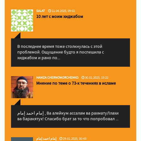
SALAT
11.04.2025, 09:02
10 лет с моим хиджабом
В последнее время тоже столкнулась с этой
проблемой. Ощущение будто я поспешила с
хиджабом и рано по...
HAMZA CHERNOMORCHENKO
30.01.2025, 15:22
Мнение по теме о 73-х течениях в исламе
إمام احمد إمام , Ва алейкум ассалам ва рахматуЛлахи
ва баракятух! Спасибо брат за то что попробовал ...
إمام احمد إمام
29.01.2025, 00:43