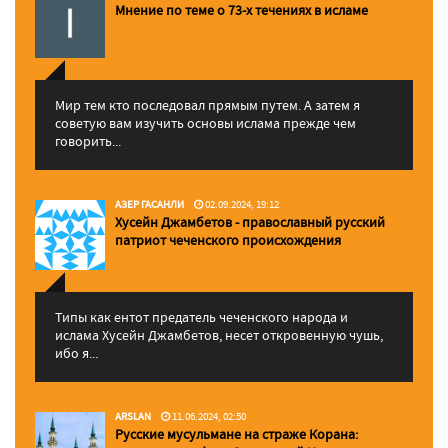
Мнение по теме о 73-х течениях в исламе
Мир тем кто последовал прямым путем. А затем я
советую вам изучить основы ислама прежде чем
говорить...
АЗЕР ГАСАНЛИ
02.09.2024, 19:12
Хусейн Джамбетов - православный русский
патриот чеченского происхождения
Типы как ентот предатель чеченского народа и
ислама Хусейн Джамбетов, несет откровенную чушь,
ибо я...
ARSLAN
11.06.2024, 02:50
Русские мусульмане на страже Корана: