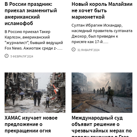
В России праздник:
Новый король Малайзии
приехал знаменитый
не хочет быть
американский
марионеткой
исламофоб
Султан Ибрагим Искандар,
наследный правитель султаната
В Россию приехал Такер
Джохор, был приведен к
Карлсон, американский
присяге как 17-й......
"журналист", бывший ведущий
Fox News. Ажиотаж среди z-......
31 ЯНВАРЯ'2024
5 ФЕВРАЛЯ'2024
ХАМАС изучает новое
Международный суд
предложение о
объявит решение о
прекращении огня
чрезвычайных мерах по