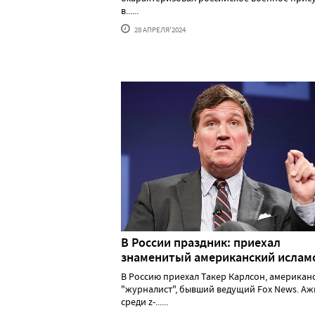
в......
28 АПРЕЛЯ'2024
В России праздник: приехал
знаменитый американский исла
В Россию приехал Такер Карлсон, американ
"журналист", бывший ведущий Fox News. А
среди z-......