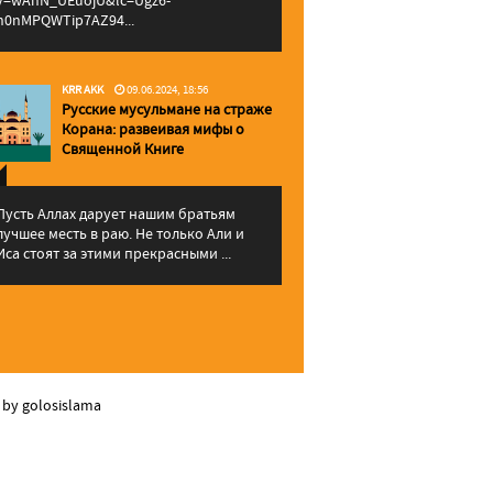
v=wAhN_UEuojU&lc=Ugz6-
h0nMPQWTip7AZ94...
KRR AKK
09.06.2024, 18:56
Русские мусульмане на страже
Корана: pазвеивая мифы о
Священной Книге
Пусть Аллах дарует нашим братьям
лучшее месть в раю. Не только Али и
Иса стоят за этими прекрасными ...
 by golosislama