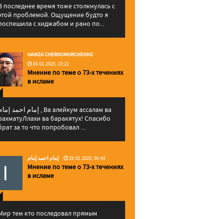
В последнее время тоже столкнулась с
этой проблемой. Ощущение будто я
поспешила с хиджабом и рано по...
HAMZA CHERNOMORCHENKO
30.01.2025, 15:22
Мнение по теме о 73-х течениях
в исламе
إمام احمد إما , Ва алейкум ассалам ва
рахматуЛлахи ва баракятух! Спасибо
брат за то что попробовал ...
إمام احمد إمام
29.01.2025, 00:43
Мнение по теме о 73-х течениях
в исламе
Мир тем кто последовал прямым