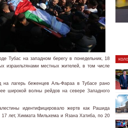
де Тубас на западном берегу в понедельник, 18
КОЛО
ых израильтянами местных жителей, в том числе
д на лагерь беженцев Аль-Фараа в Тубасе рано
лее широкой волны рейдов на севере Западного
алестины идентифицировало жертв как Рашида
 17 лет, Хикмата Мильхема и Язана Хатиба, по 20