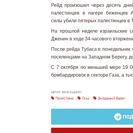
Рейд произошел через десять дней
палестинцев в лагере беженцев А
силы убили пятерых палестинцев в Т
На прошлой неделе израильские с
Дженин в ходе 34-часового вторжен
После рейда Тубаса в понедельник 
поселенцами на Западном Берегу, дос
С 7 октября по меньшей мере 19 00
бомбардировок в секторе Газа, а ты
АВТОР: ЯКУБ ХАДЖИЧ
Палестина
Газа
Западный берег
ПОД