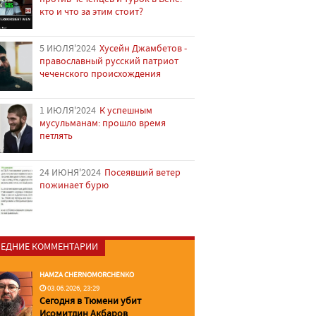
кто и что за этим стоит?
5 ИЮЛЯ'2024
Хусейн Джамбетов -
православный русский патриот
чеченского происхождения
1 ИЮЛЯ'2024
К успешным
мусульманам: прошло время
петлять
24 ИЮНЯ'2024
Посеявший ветер
пожинает бурю
ЕДНИЕ КОММЕНТАРИИ
HAMZA CHERNOMORCHENKO
03.06.2026, 23:29
Сегодня в Тюмени убит
Исомитдин Акбаров