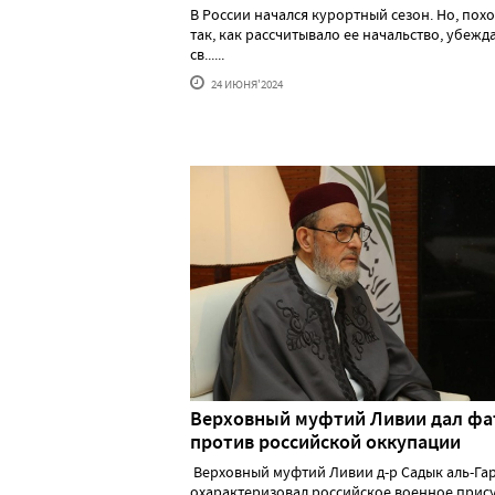
В России начался курортный сезон. Но, похо
так, как рассчитывало ее начальство, убеж
св......
24 ИЮНЯ'2024
Верховный муфтий Ливии дал фа
против российской оккупации
Верховный муфтий Ливии д-р Садык аль-Га
охарактеризовал российское военное прис