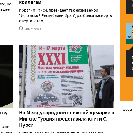
коллегам
же, не
давшее
Ибрагим Раиси, президент так называемой
"Исламской Республики Иран", разбился насмерть
с вертолетом......
20 МАЯ'2024
Tweets
тву
На Международной книжной ярмарке в
Минске Турция представила книги С.
Нурси
рьяни
утствие
В эти дни с 14 по 17 марта в столице Беларуси