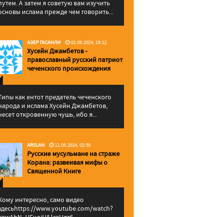
путем. А затем я советую вам изучить
основы ислама прежде чем говорить...
АЗЕР ГАСАНЛИ
02.09.2024, 19:12
Хусейн Джамбетов -
православный русский патриот
чеченского происхождения
Типы как ентот предатель чеченского
народа и ислама Хусейн Джамбетов,
несет откровенную чушь, ибо я...
ARSLAN
11.06.2024, 02:50
Русские мусульмане на страже
Корана: pазвеивая мифы о
Священной Книге
Кому интересно, само видео
здесьhttps://www.youtube.com/watch?