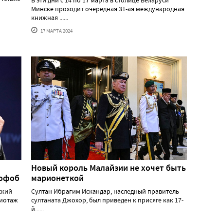
Минске проходит очередная 31-ая международная
книжная ......
17 МАРТА'2024
Новый король Малайзии не хочет быть
мофоб
марионеткой
ский
Султан Ибрагим Искандар, наследный правитель
жиотаж
султаната Джохор, был приведен к присяге как 17-
й......