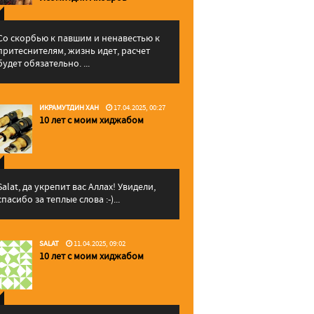
Со скорбью к павшим и ненавестью к
притеснителям, жизнь идет, расчет
будет обязательно. ...
ИКРАМУТДИН ХАН
17.04.2025, 00:27
10 лет с моим хиджабом
Salat, да укрепит вас Аллаx! Увидели,
спасибо за теплые слова :-)...
SALAT
11.04.2025, 09:02
10 лет с моим хиджабом