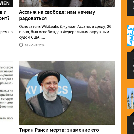
в и
Ассанж на свободе: нам нечему
оит?
радоваться
Основатель WikiLeaks Джулиан Ассанж в среду, 26
ремя в
июня, был освобожден Федеральным окружным
судом США......
28 ИЮНЯ'2024
Тиран Раиси мертв: знамение его