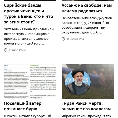
Сирийские банды
Ассанж на свободе: нам
против чеченцев и
нечему радоваться
турок в Вене: кто и что
Основатель WikiLeaks Джулиан
за этим стоит?
Ассанж в среду, 26 июня, был
освобожден Федеральным
Читатель из Вены прислал нам
окружным судом США......
интересную информацию о
происходящих в последнее
28 ИЮНЯ'2024
время в столице Австр......
12 ИЮЛЯ'2024
Посеявший ветер
Тиран Раиси мертв:
пожинает бурю
знамение его коллегам
В России начался курортный
Ибрагим Раиси, президент так