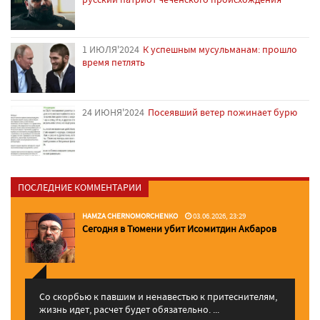
1 ИЮЛЯ'2024
К успешным мусульманам: прошло
время петлять
24 ИЮНЯ'2024
Посеявший ветер пожинает бурю
ПОСЛЕДНИЕ КОММЕНТАРИИ
HAMZA CHERNOMORCHENKO
03.06.2026, 23:29
Сегодня в Тюмени убит Исомитдин Акбаров
Со скорбью к павшим и ненавестью к притеснителям,
жизнь идет, расчет будет обязательно. ...