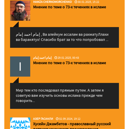
HAMZA CHERNOMORCHENKO
30.01.2025, 15:22
Мнение по теме о 73-х течениях в исламе
إمام احمد إمام , Ва алейкум ассалам ва рахматуЛлахи
ва баракятух! Спасибо брат за то что попробовал ...
إمام احمد إمام
29.01.2025, 00:43
Мнение по теме о 73-х течениях в исламе
Мир тем кто последовал прямым путем. А затем я
советую вам изучить основы ислама прежде чем
говорить...
АЗЕР ГАСАНЛИ
02.09.2024, 19:12
Хусейн Джамбетов - православный русский