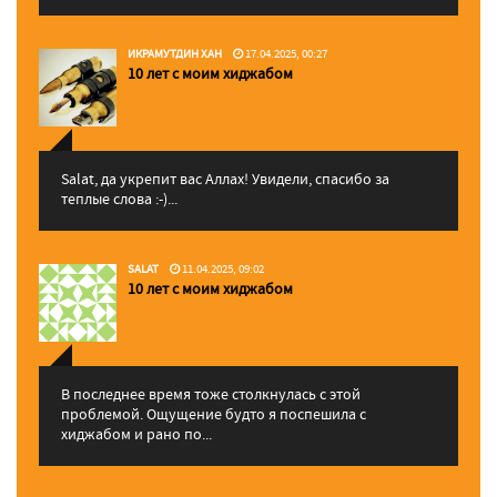
ИКРАМУТДИН ХАН
17.04.2025, 00:27
10 лет с моим хиджабом
Salat, да укрепит вас Аллаx! Увидели, спасибо за
теплые слова :-)...
SALAT
11.04.2025, 09:02
10 лет с моим хиджабом
В последнее время тоже столкнулась с этой
проблемой. Ощущение будто я поспешила с
хиджабом и рано по...