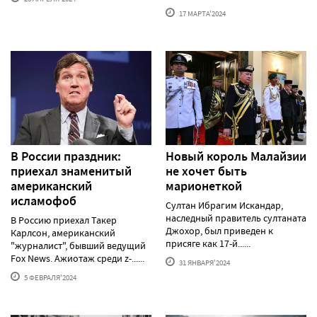
17 МАРТА'2024
В России праздник:
Новый король Малайзии
приехал знаменитый
не хочет быть
американский
марионеткой
исламофоб
Султан Ибрагим Искандар,
наследный правитель султаната
В Россию приехал Такер
Джохор, был приведен к
Карлсон, американский
присяге как 17-й......
"журналист", бывший ведущий
Fox News. Ажиотаж среди z-......
31 ЯНВАРЯ'2024
5 ФЕВРАЛЯ'2024