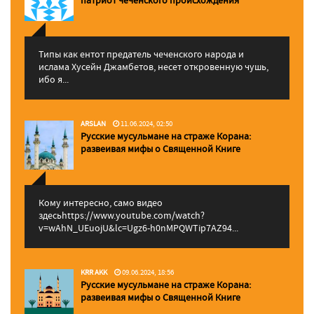
патриот чеченского происхождения
Типы как ентот предатель чеченского народа и
ислама Хусейн Джамбетов, несет откровенную чушь,
ибо я...
ARSLAN
11.06.2024, 02:50
Русские мусульмане на страже Корана:
pазвеивая мифы о Священной Книге
Кому интересно, само видео
здесьhttps://www.youtube.com/watch?
v=wAhN_UEuojU&lc=Ugz6-h0nMPQWTip7AZ94...
KRR AKK
09.06.2024, 18:56
Русские мусульмане на страже Корана:
pазвеивая мифы о Священной Книге