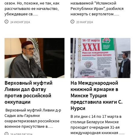
сезон. Но, похоже, не так, как
называемой "Исламской
рассчитывало ее начальство,
Республики Иран", разбился
убеждавшее св......
насмерть с вертолетом......
24 ИЮНЯ'2024
20 МАЯ'2024
Верховный муфтий
На Международной
Ливии дал фатву
книжной ярмарке в
против российской
Минске Турция
оккупации
представила книги С.
Нурси
Верховный муфтий Ливии д-р
Садык аль-Гарьяни
В эти дни с 14 по 17 марта в
охарактеризовал российское
столице Беларуси Минске
военное присутствие в......
проходит очередная 31-ая
международная книжная ......
28 АПРЕЛЯ'2024