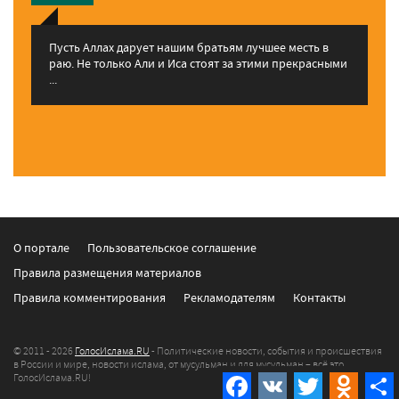
Пусть Аллах дарует нашим братьям лучшее месть в
раю. Не только Али и Иса стоят за этими прекрасными
...
О портале
Пользовательское соглашение
Правила размещения материалов
Правила комментирования
Рекламодателям
Контакты
© 2011 - 2026
ГолосИслама.RU
- Политические новости, события и происшествия
в России и мире, новости ислама, от мусульман и для мусульман – всё это
Facebook
VK
Twitter
Odnokla
ГолосИслама.RU!