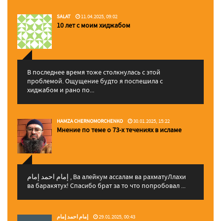
SALAT
11.04.2025, 09:02
10 лет с моим хиджабом
В последнее время тоже столкнулась с этой
проблемой. Ощущение будто я поспешила с
хиджабом и рано по...
HAMZA CHERNOMORCHENKO
30.01.2025, 15:22
Мнение по теме о 73-х течениях в исламе
إمام احمد إمام , Ва алейкум ассалам ва рахматуЛлахи
ва баракятух! Спасибо брат за то что попробовал ...
إمام احمد إمام
29.01.2025, 00:43