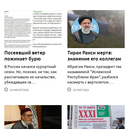
Посеявший ветер
Тиран Раиси мертв:
пожинает бурю
знамение его коллегам
В России начался курортный
Ибрагим Раиси, президент так
сезон. Но, похоже, не так, как
называемой "Исламской
рассчитывало ее начальство,
Республики Иран", разбился
убеждавшее св......
насмерть с вертолетом......
24 ИЮНЯ'2024
20 МАЯ'2024