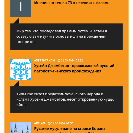
Мнение по теме о 73-х течениях в исламе
Мир тем кто последовал прямым путем. А затем я
советую вам изучить основы ислама прежде чем
говорить...
АЗЕР ГАСАНЛИ
02.09.2024, 19:12
Хусейн Джамбетов - православный русский
патриот чеченского происхождения
Типы как ентот предатель чеченского народа и
ислама Хусейн Джамбетов, несет откровенную чушь,
ибо я...
ARSLAN
11.06.2024, 02:50
Русские мусульмане на страже Корана: