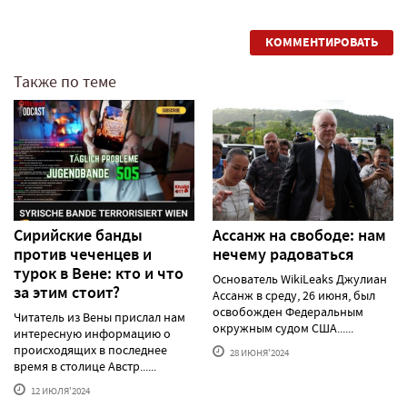
КОММЕНТИРОВАТЬ
Также по теме
Сирийские банды
Ассанж на свободе: нам
против чеченцев и
нечему радоваться
турок в Вене: кто и что
Основатель WikiLeaks Джулиан
за этим стоит?
Ассанж в среду, 26 июня, был
освобожден Федеральным
Читатель из Вены прислал нам
окружным судом США......
интересную информацию о
происходящих в последнее
28 ИЮНЯ'2024
время в столице Австр......
12 ИЮЛЯ'2024