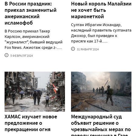
В России праздник:
Новый король Малайзии
приехал знаменитый
не хочет быть
американский
марионеткой
исламофоб
Султан Ибрагим Искандар,
наследный правитель султаната
В Россию приехал Такер
Джохор, был приведен к
Карлсон, американский
присяге как 17-й......
"журналист", бывший ведущий
Fox News. Ажиотаж среди z-......
31 ЯНВАРЯ'2024
5 ФЕВРАЛЯ'2024
ХАМАС изучает новое
Международный суд
предложение о
объявит решение о
прекращении огня
чрезвычайных мерах по
поводу геноцида в Газе