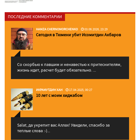
ПОСЛЕДНИЕ КОММЕНТАРИИ
HAMZA CHERNOMORCHENKO
03.06.2026, 23:29
Сегодня в Тюмени убит Исомитдин Акбаров
Со скорбью к павшим и ненавестью к притеснителям,
жизнь идет, расчет будет обязательно. ...
ИКРАМУТДИН ХАН
17.04.2025, 00:27
10 лет с моим хиджабом
Salat, да укрепит вас Аллаx! Увидели, спасибо за
теплые слова :-)...