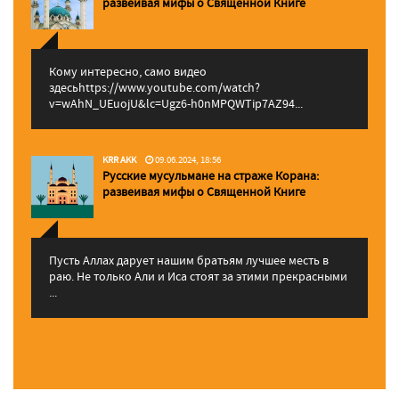
pазвеивая мифы о Священной Книге
Кому интересно, само видео
здесьhttps://www.youtube.com/watch?
v=wAhN_UEuojU&lc=Ugz6-h0nMPQWTip7AZ94...
KRR AKK
09.06.2024, 18:56
Русские мусульмане на страже Корана:
pазвеивая мифы о Священной Книге
Пусть Аллах дарует нашим братьям лучшее месть в
раю. Не только Али и Иса стоят за этими прекрасными
...