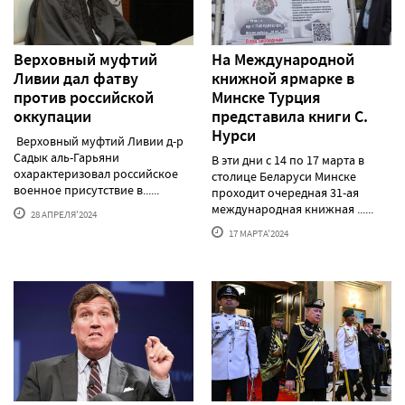
Верховный муфтий
На Международной
Ливии дал фатву
книжной ярмарке в
против российской
Минске Турция
оккупации
представила книги С.
Нурси
Верховный муфтий Ливии д-р
Садык аль-Гарьяни
В эти дни с 14 по 17 марта в
охарактеризовал российское
столице Беларуси Минске
военное присутствие в......
проходит очередная 31-ая
международная книжная ......
28 АПРЕЛЯ'2024
17 МАРТА'2024