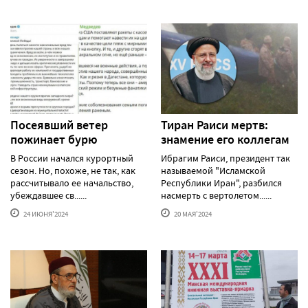
Посеявший ветер
Тиран Раиси мертв:
пожинает бурю
знамение его коллегам
В России начался курортный
Ибрагим Раиси, президент так
сезон. Но, похоже, не так, как
называемой "Исламской
рассчитывало ее начальство,
Республики Иран", разбился
убеждавшее св......
насмерть с вертолетом......
24 ИЮНЯ'2024
20 МАЯ'2024