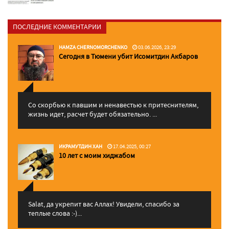
ПОСЛЕДНИЕ КОММЕНТАРИИ
HAMZA CHERNOMORCHENKO
03.06.2026, 23:29
Сегодня в Тюмени убит Исомитдин Акбаров
Со скорбью к павшим и ненавестью к притеснителям,
жизнь идет, расчет будет обязательно. ...
ИКРАМУТДИН ХАН
17.04.2025, 00:27
10 лет с моим хиджабом
Salat, да укрепит вас Аллаx! Увидели, спасибо за
теплые слова :-)...