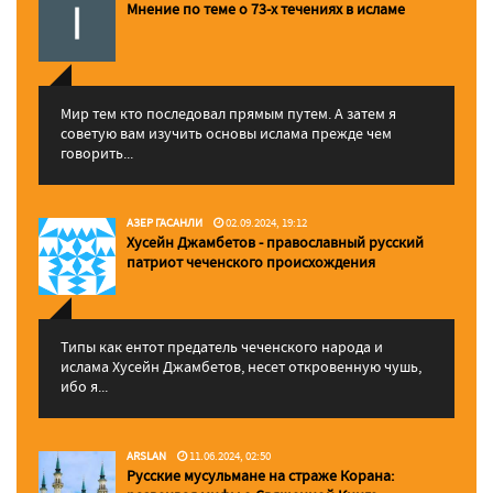
Мнение по теме о 73-х течениях в исламе
Мир тем кто последовал прямым путем. А затем я
советую вам изучить основы ислама прежде чем
говорить...
АЗЕР ГАСАНЛИ
02.09.2024, 19:12
Хусейн Джамбетов - православный русский
патриот чеченского происхождения
Типы как ентот предатель чеченского народа и
ислама Хусейн Джамбетов, несет откровенную чушь,
ибо я...
ARSLAN
11.06.2024, 02:50
Русские мусульмане на страже Корана: