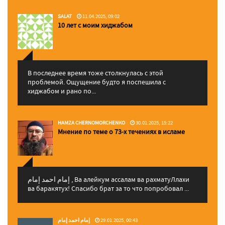
SALAT
11.04.2025, 09:02
10 лет с моим хиджабом
В последнее время тоже столкнулась с этой
проблемой. Ощущение будто я поспешила с
хиджабом и рано по...
HAMZA CHERNOMORCHENKO
30.01.2025, 15:22
Мнение по теме о 73-х течениях в исламе
إمام احمد إمام , Ва алейкум ассалам ва рахматуЛлахи
ва баракятух! Спасибо брат за то что попробовал ...
إمام احمد إمام
29.01.2025, 00:43