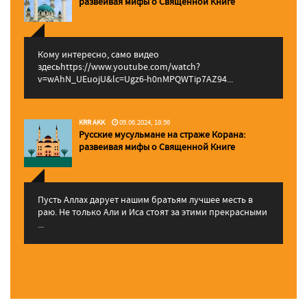
pазвеивая мифы о Священной Книге
Кому интересно, само видео
здесьhttps://www.youtube.com/watch?
v=wAhN_UEuojU&lc=Ugz6-h0nMPQWTip7AZ94...
KRR AKK
09.06.2024, 18:56
Русские мусульмане на страже Корана:
pазвеивая мифы о Священной Книге
Пусть Аллах дарует нашим братьям лучшее месть в
раю. Не только Али и Иса стоят за этими прекрасными
...