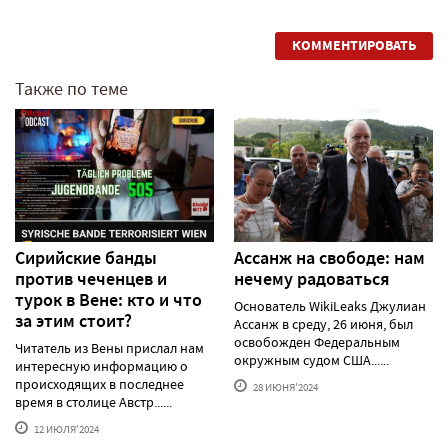
КОММЕНТИРОВАТЬ
Также по теме
Сирийские банды
Ассанж на свободе: нам
против чеченцев и
нечему радоваться
турок в Вене: кто и что
Основатель WikiLeaks Джулиан
за этим стоит?
Ассанж в среду, 26 июня, был
освобожден Федеральным
Читатель из Вены прислал нам
окружным судом США......
интересную информацию о
происходящих в последнее
28 ИЮНЯ'2024
время в столице Австр......
12 ИЮЛЯ'2024