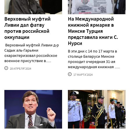
Верховный муфтий
На Международной
Ливии дал фатву
книжной ярмарке в
против российской
Минске Турция
оккупации
представила книги С.
Нурси
Верховный муфтий Ливии д-р
Садык аль-Гарьяни
В эти дни с 14 по 17 марта в
охарактеризовал российское
столице Беларуси Минске
военное присутствие в......
проходит очередная 31-ая
международная книжная ......
28 АПРЕЛЯ'2024
17 МАРТА'2024