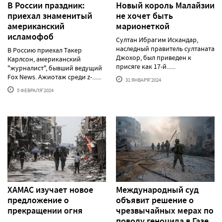
В России праздник:
Новый король Малайзии
приехал знаменитый
не хочет быть
американский
марионеткой
исламофоб
Султан Ибрагим Искандар,
наследный правитель султаната
В Россию приехал Такер
Джохор, был приведен к
Карлсон, американский
присяге как 17-й......
"журналист", бывший ведущий
Fox News. Ажиотаж среди z-......
31 ЯНВАРЯ'2024
5 ФЕВРАЛЯ'2024
ХАМАС изучает новое
Международный суд
предложение о
объявит решение о
прекращении огня
чрезвычайных мерах по
поводу геноцида в Газе