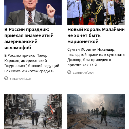
В России праздник:
Новый король Малайзии
приехал знаменитый
не хочет быть
американский
марионеткой
исламофоб
Султан Ибрагим Искандар,
наследный правитель султаната
В Россию приехал Такер
Джохор, был приведен к
Карлсон, американский
присяге как 17-й......
"журналист", бывший ведущий
Fox News. Ажиотаж среди z-......
31 ЯНВАРЯ'2024
5 ФЕВРАЛЯ'2024