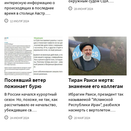
окружным судом США......
интересную информацию о
происходящих в последнее
28 ИЮНЯ'2024
время в столице Австр......
12 ИЮЛЯ'2024
Посеявший ветер
Тиран Раиси мертв:
пожинает бурю
знамение его коллегам
В России начался курортный
Ибрагим Раиси, президент так
сезон. Но, похоже, не так, как
называемой "Исламской
рассчитывало ее начальство,
Республики Иран", разбился
убеждавшее св......
насмерть с вертолетом......
24 ИЮНЯ'2024
20 МАЯ'2024