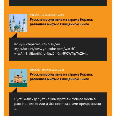
ARSLAN
11.06.2024, 02:50
Русские мусульмане на страже Корана:
pазвеивая мифы о Священной Книге
Кому интересно, само видео
здесьhttps://www.youtube.com/watch?
v=wAhN_UEuojU&lc=Ugz6-h0nMPQWTip7AZ94...
KRR AKK
09.06.2024, 18:56
Русские мусульмане на страже Корана:
pазвеивая мифы о Священной Книге
Пусть Аллах дарует нашим братьям лучшее месть в
раю. Не только Али и Иса стоят за этими прекрасными
...