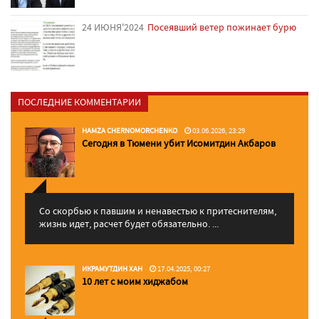
24 ИЮНЯ'2024
Посеявший ветер пожинает бурю
ПОСЛЕДНИЕ КОММЕНТАРИИ
HAMZA CHERNOMORCHENKO
03.06.2026, 23:29
Сегодня в Тюмени убит Исомитдин Акбаров
Со скорбью к павшим и ненавестью к притеснителям,
жизнь идет, расчет будет обязательно. ...
ИКРАМУТДИН ХАН
17.04.2025, 00:27
10 лет с моим хиджабом