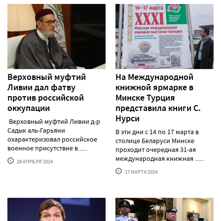
Верховный муфтий
На Международной
Ливии дал фатву
книжной ярмарке в
против российской
Минске Турция
оккупации
представила книги С.
Нурси
Верховный муфтий Ливии д-р
Садык аль-Гарьяни
В эти дни с 14 по 17 марта в
охарактеризовал российское
столице Беларуси Минске
военное присутствие в......
проходит очередная 31-ая
международная книжная ......
28 АПРЕЛЯ'2024
17 МАРТА'2024