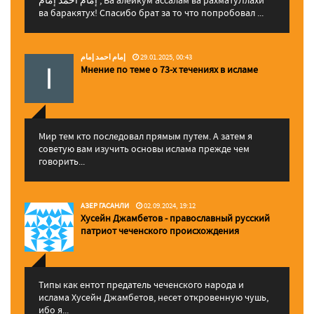
إمام احمد إمام , Ва алейкум ассалам ва рахматуЛлахи
ва баракятух! Спасибо брат за то что попробовал ...
إمام احمد إمام
29.01.2025, 00:43
Мнение по теме о 73-х течениях в исламе
Мир тем кто последовал прямым путем. А затем я
советую вам изучить основы ислама прежде чем
говорить...
АЗЕР ГАСАНЛИ
02.09.2024, 19:12
Хусейн Джамбетов - православный русский
патриот чеченского происхождения
Типы как ентот предатель чеченского народа и
ислама Хусейн Джамбетов, несет откровенную чушь,
ибо я...