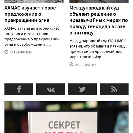
ХАМАС изучает новое
Международный суд
предложение о
объявит решение о
прекращении огня
чрезвычайных мерах по
поводу геноцида в Газе
ХАМАС заявил во вторник, что
в пятницу
получил и изучает новое
предложение о прекращении
Международный суд ООН (МС)
огня и освобождении ......
заявил, что объявит в пятницу,
примет ли он чрезвычайные
31 ЯНВАРЯ'2024
меры против Изр......
25 ЯНВАРЯ'2024