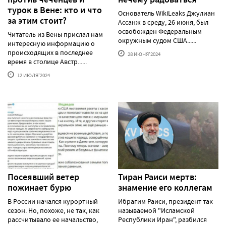
турок в Вене: кто и что
Основатель WikiLeaks Джулиан
за этим стоит?
Ассанж в среду, 26 июня, был
освобожден Федеральным
Читатель из Вены прислал нам
окружным судом США......
интересную информацию о
происходящих в последнее
28 ИЮНЯ'2024
время в столице Австр......
12 ИЮЛЯ'2024
Посеявший ветер
Тиран Раиси мертв:
пожинает бурю
знамение его коллегам
В России начался курортный
Ибрагим Раиси, президент так
сезон. Но, похоже, не так, как
называемой "Исламской
рассчитывало ее начальство,
Республики Иран", разбился