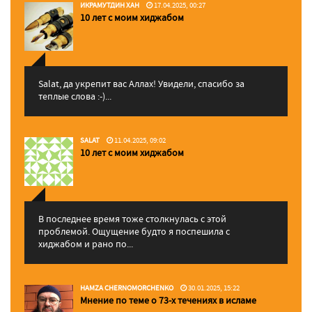
ИКРАМУТДИН ХАН
17.04.2025, 00:27
10 лет с моим хиджабом
Salat, да укрепит вас Аллаx! Увидели, спасибо за
теплые слова :-)...
SALAT
11.04.2025, 09:02
10 лет с моим хиджабом
В последнее время тоже столкнулась с этой
проблемой. Ощущение будто я поспешила с
хиджабом и рано по...
HAMZA CHERNOMORCHENKO
30.01.2025, 15:22
Мнение по теме о 73-х течениях в исламе