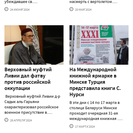
убеждавшее св......
насмерть с вертолетом......
24 ИЮНЯ'2024
20 МАЯ'2024
Верховный муфтий
На Международной
Ливии дал фатву
книжной ярмарке в
против российской
Минске Турция
оккупации
представила книги С.
Нурси
Верховный муфтий Ливии д-р
Садык аль-Гарьяни
В эти дни с 14 по 17 марта в
охарактеризовал российское
столице Беларуси Минске
военное присутствие в......
проходит очередная 31-ая
международная книжная ......
28 АПРЕЛЯ'2024
17 МАРТА'2024