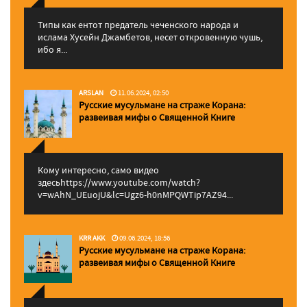
Типы как ентот предатель чеченского народа и
ислама Хусейн Джамбетов, несет откровенную чушь,
ибо я...
ARSLAN
11.06.2024, 02:50
Русские мусульмане на страже Корана:
pазвеивая мифы о Священной Книге
Кому интересно, само видео
здесьhttps://www.youtube.com/watch?
v=wAhN_UEuojU&lc=Ugz6-h0nMPQWTip7AZ94...
KRR AKK
09.06.2024, 18:56
Русские мусульмане на страже Корана:
pазвеивая мифы о Священной Книге