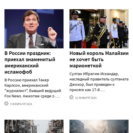
В России праздник:
Новый король Малайзии
приехал знаменитый
не хочет быть
американский
марионеткой
исламофоб
Султан Ибрагим Искандар,
наследный правитель султаната
В Россию приехал Такер
Джохор, был приведен к
Карлсон, американский
присяге как 17-й......
"журналист", бывший ведущий
Fox News. Ажиотаж среди z-......
31 ЯНВАРЯ'2024
5 ФЕВРАЛЯ'2024