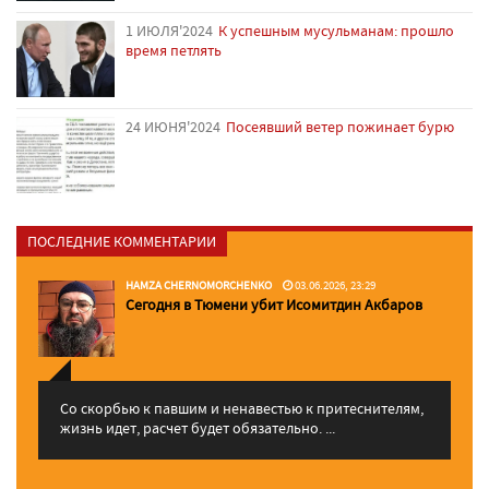
1 ИЮЛЯ'2024
К успешным мусульманам: прошло
время петлять
24 ИЮНЯ'2024
Посеявший ветер пожинает бурю
ПОСЛЕДНИЕ КОММЕНТАРИИ
HAMZA CHERNOMORCHENKO
03.06.2026, 23:29
Сегодня в Тюмени убит Исомитдин Акбаров
Со скорбью к павшим и ненавестью к притеснителям,
жизнь идет, расчет будет обязательно. ...