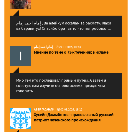
إمام احمد إمام , Ва алейкум ассалам ва рахматуЛлахи
ва баракятух! Спасибо брат за то что попробовал ...
إمام احمد إمام
29.01.2025, 00:43
Мнение по теме о 73-х течениях в исламе
Мир тем кто последовал прямым путем. А затем я
советую вам изучить основы ислама прежде чем
говорить...
АЗЕР ГАСАНЛИ
02.09.2024, 19:12
Хусейн Джамбетов - православный русский
патриот чеченского происхождения