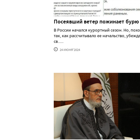
Посеявший ветер пожинает бурю
В России начался курортный сезон. Но, похо
так, как рассчитывало ее начальство, убеж
св......
24 ИЮНЯ'2024