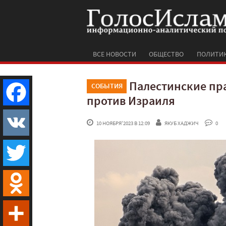
ВСЕ НОВОСТИ
ОБЩЕСТВО
ПОЛИТИ
Палестинские пра
СОБЫТИЯ
против Израиля
Facebook
 10 НОЯБРЯ'2023 В 12:09
ЯКУБ ХАДЖИЧ
 0
VK
Twitter
Odnoklassniki