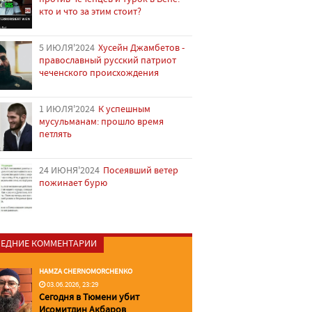
кто и что за этим стоит?
5 ИЮЛЯ'2024
Хусейн Джамбетов -
православный русский патриот
чеченского происхождения
1 ИЮЛЯ'2024
К успешным
мусульманам: прошло время
петлять
24 ИЮНЯ'2024
Посеявший ветер
пожинает бурю
ЕДНИЕ КОММЕНТАРИИ
HAMZA CHERNOMORCHENKO
03.06.2026, 23:29
Сегодня в Тюмени убит
Исомитдин Акбаров