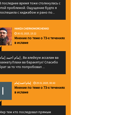
В последнее время тоже столкнулась с
этой проблемой. Ощущение будто я
поспешила с хиджабом и рано по...
HAMZA CHERNOMORCHENKO
30.01.2025, 15:22
Мнение по теме о 73-х течениях
в исламе
إمام احمد إما , Ва алейкум ассалам ва
рахматуЛлахи ва баракятух! Спасибо
брат за то что попробовал ...
إمام احمد إمام
29.01.2025, 00:43
Мнение по теме о 73-х течениях
в исламе
Мир тем кто последовал прямым