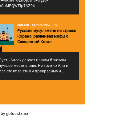
v=wAhN_UEuojU&lc=Ugz6-
h0nMPQWTip7AZ94...
KRR AKK
09.06.2024, 18:56
Русские мусульмане на страже
Корана: pазвеивая мифы о
Священной Книге
Пусть Аллах дарует нашим братьям
лучшее месть в раю. Не только Али и
Иса стоят за этими прекрасными ...
 by golosislama