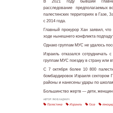
В 2021 году бывший главн
расследование предполагаемых во
палестинских территориях в Газе, 
с 2014 года.
Главный прокурор Хан заявил, чт
ходе нынешнего конфликта подпаду
Однако группам МУС не удалось посе
Израиль отказался сотрудничать 
группам МУС поездку в страну или въ
С 7 октября более 10 800 палест
бомбардировок Израиля сектором Г
районы и нанесены удары по школа
Большинство жертв — дети, женщин
АВТОР: ЯКУБ ХАДЖИЧ
Палестина
Израиль
Газа
геноци