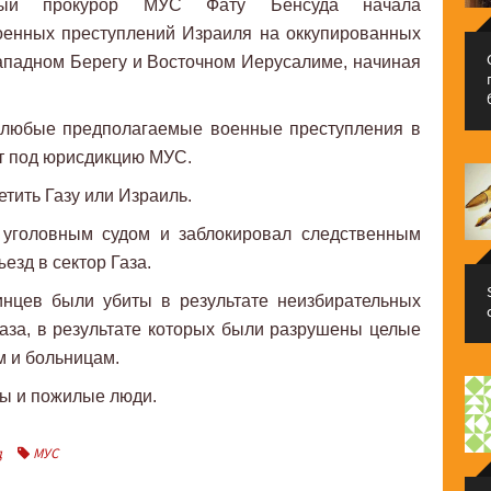
ый прокурор МУС Фату Бенсуда начала
енных преступлений Израиля на оккупированных
Западном Берегу и Восточном Иерусалиме, начиная
о любые предполагаемые военные преступления в
т под юрисдикцию МУС.
тить Газу или Израиль.
с уголовным судом и заблокировал следственным
езд в сектор Газа.
инцев были убиты в результате неизбирательных
аза, в результате которых были разрушены целые
м и больницам.
ы и пожилые люди.
д
МУС