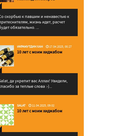
Со скорбью к павшим и ненавестью к
притеснителям, жизнь идет, расчет
будет обязательно. ...
ИКРАМУТДИН ХАН
17.04.2025, 00:27
10 лет с моим хиджабом
Salat, да укрепит вас Аллаx! Увидели,
спасибо за теплые слова :-)...
SALAT
11.04.2025, 09:02
10 лет с моим хиджабом