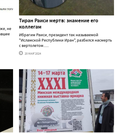
Тиран Раиси мертв: знамение его
коллегам
же, не
давшее
Ибрагим Раиси, президент так называемой
"Исламской Республики Иран", разбился насмерть
с вертолетом......
20 МАЯ'2024