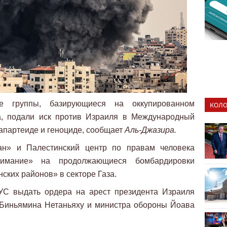
ые группы, базирующиеся на оккупированном
КОЛО
а, подали иск против Израиля в Международный
 апартеиде и геноциде, сообщает
Аль-Джазира.
зан» и Палестинский центр по правам человека
нимание» на продолжающиеся бомбардировки
ских районов» в секторе Газа.
УС выдать ордера на арест президента Израиля
 Биньямина Нетаньяху и министра обороны Йоава