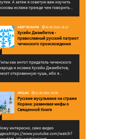
путем. А затем я советую вам изучить
основы ислама прежде чем говорить...
АЗЕР ГАСАНЛИ
02.09.2024, 19:12
Хусейн Джамбетов -
православный русский патриот
чеченского происхождения
Типы как ентот предатель чеченского
народа и ислама Хусейн Джамбетов,
несет откровенную чушь, ибо я...
ARSLAN
11.06.2024, 02:50
Русские мусульмане на страже
Корана: pазвеивая мифы о
Священной Книге
Кому интересно, само видео
здесьhttps://www.youtube.com/watch?