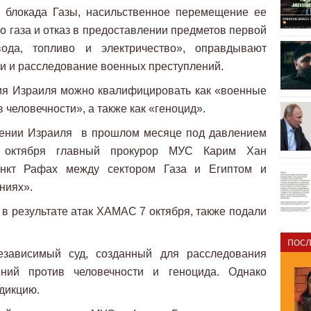
я блокада Газы, насильственное перемещение ее
о газа и отказ в предоставлении предметов первой
вода, топливо и электричество», оправдывают
и и расследование военных преступлений.
вия Израиля можно квалифицировать как «военные
 человечности», а также как «геноцид».
шении Израиля в прошлом месяце под давлением
9 октября главный прокурор МУС Карим Хан
пункт Рафах между сектором Газа и Египтом и
аниях».
 в результате атак ХАМАС 7 октября, также подали
ПОСЛ
ависимый суд, созданный для расследования
ений против человечности и геноцида. Однако
сдикцию.