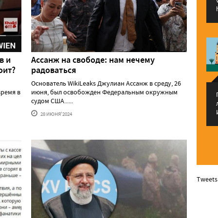
в и
Ассанж на свободе: нам нечему
оит?
радоваться
Основатель WikiLeaks Джулиан Ассанж в среду, 26
ремя в
июня, был освобожден Федеральным окружным
судом США......
28 ИЮНЯ'2024
Tweets