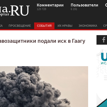
Комментарии
Пользователи
125 728
6 191
КА
ПРОСВЕЩЕНИЕ
СОБЫТИЯ
ИХ НРАВЫ
ЭКОНОМИКА
СР
возащитники подали иск в Гаагу