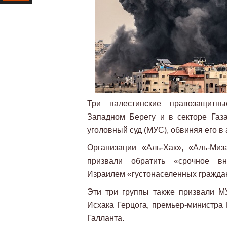
Ресурс
Три палестинские правозащитн
Западном Берегу и в секторе Газ
уголовный суд (МУС), обвиняя его в
Организации «Аль-Хак», «Аль-Ми
призвали обратить «срочное в
Израилем «густонаселенных граждан
Эти три группы также призвали М
Исхака Герцога, премьер-министра
Галланта.