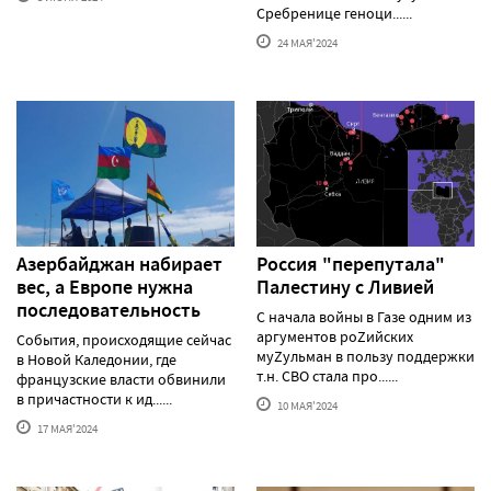
Сребренице геноци......
24 МАЯ'2024
Азербайджан набирает
Россия "перепутала"
вес, а Европе нужна
Палестину с Ливией
последовательность
С начала войны в Газе одним из
аргументов роZийских
События, происходящие сейчас
муZульман в пользу поддержки
в Новой Каледонии, где
т.н. СВО стала про......
французские власти обвинили
в причастности к ид......
10 МАЯ'2024
17 МАЯ'2024