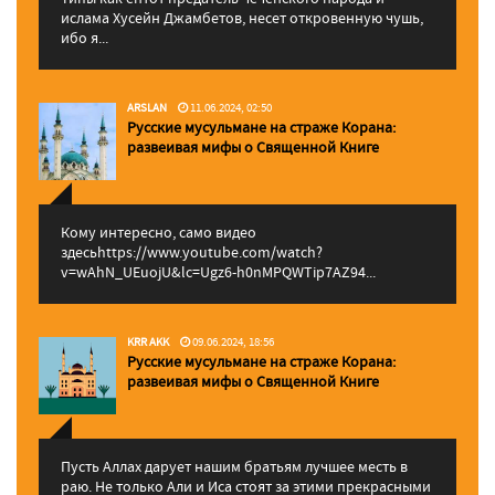
ислама Хусейн Джамбетов, несет откровенную чушь,
ибо я...
ARSLAN
11.06.2024, 02:50
Русские мусульмане на страже Корана:
pазвеивая мифы о Священной Книге
Кому интересно, само видео
здесьhttps://www.youtube.com/watch?
v=wAhN_UEuojU&lc=Ugz6-h0nMPQWTip7AZ94...
KRR AKK
09.06.2024, 18:56
Русские мусульмане на страже Корана:
pазвеивая мифы о Священной Книге
Пусть Аллах дарует нашим братьям лучшее месть в
раю. Не только Али и Иса стоят за этими прекрасными