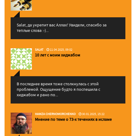
Salat, да укрепит вас Аллаx! Увидели, спасибо за
теплые слова :-)...
SALAT
11.04.2025, 09:02
10 лет с моим хиджабом
В последнее время тоже столкнулась с этой
проблемой. Ощущение будто я поспешила с
хиджабом и рано по...
HAMZA CHERNOMORCHENKO
30.01.2025, 15:22
Мнение по теме о 73-х течениях в исламе