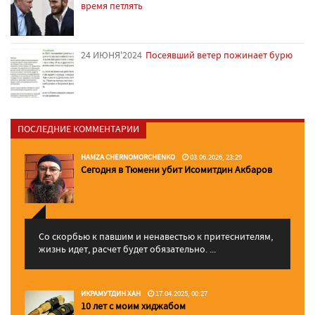
время петлять
24 ИЮНЯ'2024
Посеявший ветер пожинает бурю
ПОСЛЕДНИЕ КОММЕНТАРИИ
HAMZA CHERNOMORCHENKO
03.06.2026, 23:29
Сегодня в Тюмени убит Исомитдин Акбаров
Со скорбью к павшим и ненавестью к притеснителям,
жизнь идет, расчет будет обязательно. ...
ИКРАМУТДИН ХАН
17.04.2025, 00:27
10 лет с моим хиджабом