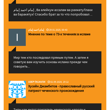
إمام احمد إمام , Ва алейкум ассалам ва рахматуЛлахи
ва баракятух! Спасибо брат за то что попробовал ...
إمام احمد إمام
29.01.2025, 00:43
Мнение по теме о 73-х течениях в исламе
Мир тем кто последовал прямым путем. А затем я
советую вам изучить основы ислама прежде чем
говорить...
АЗЕР ГАСАНЛИ
02.09.2024, 19:12
Хусейн Джамбетов - православный русский
патриот чеченского происхождения
Типы как ентот предатель чеченского народа и