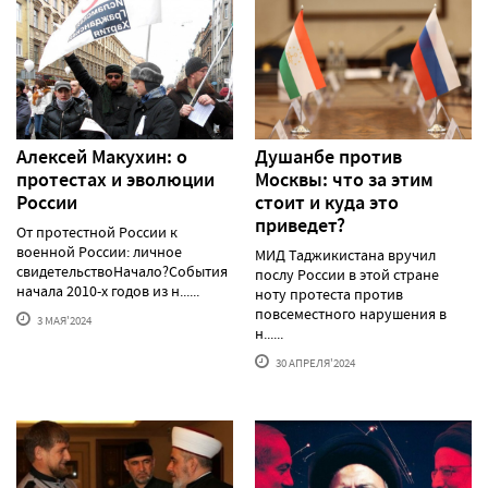
Алексей Макуxин: о
Душанбе против
протестаx и эволюции
Москвы: что за этим
России
стоит и куда это
приведет?
От протестной России к
военной России: личное
МИД Таджикистана вручил
свидетельствоНачало?События
послу России в этой стране
начала 2010-х годов из н......
ноту протеста против
повсеместного нарушения в
3 МАЯ'2024
н......
30 АПРЕЛЯ'2024