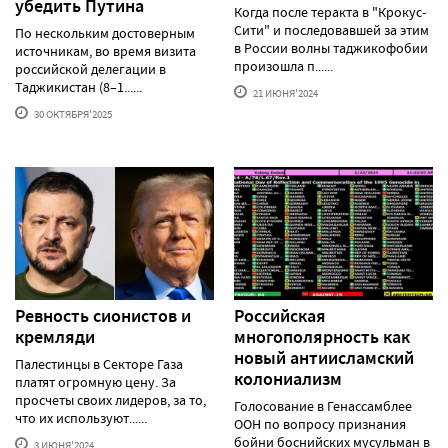
убедить Путина
Когда после теракта в "Крокус-
Сити" и последовавшей за этим
По нескольким достоверным
в России волны таджикофобии
источникам, во время визита
произошла п......
российской делегации в
Таджикистан (8–1......
21 ИЮНЯ'2024
30 ОКТЯБРЯ'2025
Ревность сионистов и
Российская
кремляди
многополярность как
новый антиисламский
Палестинцы в Секторе Газа
колониализм
платят огромную цену. За
просчеты своих лидеров, за то,
Голосование в Генассамблее
что их используют......
ООН по вопросу признания
бойни боснийских мусульман в
3 ИЮНЯ'2024