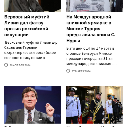
Верховный муфтий
На Международной
Ливии дал фатву
книжной ярмарке в
против российской
Минске Турция
оккупации
представила книги С.
Нурси
Верховный муфтий Ливии д-р
Садык аль-Гарьяни
В эти дни с 14 по 17 марта в
охарактеризовал российское
столице Беларуси Минске
военное присутствие в......
проходит очередная 31-ая
международная книжная ......
28 АПРЕЛЯ'2024
17 МАРТА'2024