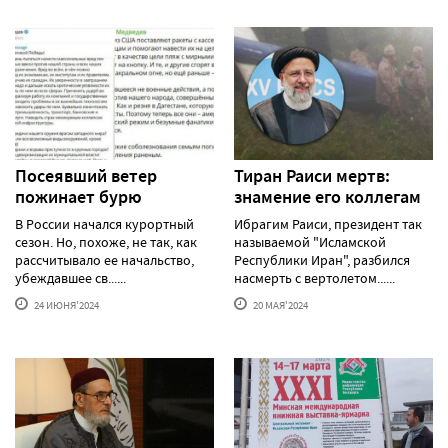
Посеявший ветер
Тиран Раиси мертв:
пожинает бурю
знамение его коллегам
В России начался курортный
Ибрагим Раиси, президент так
сезон. Но, похоже, не так, как
называемой "Исламской
рассчитывало ее начальство,
Республики Иран", разбился
убеждавшее св......
насмерть с вертолетом......
24 ИЮНЯ'2024
20 МАЯ'2024