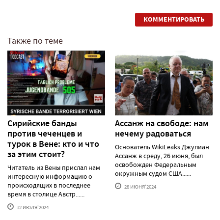
КОММЕНТИРОВАТЬ
Также по теме
Сирийские банды
Ассанж на свободе: нам
против чеченцев и
нечему радоваться
турок в Вене: кто и что
Основатель WikiLeaks Джулиан
за этим стоит?
Ассанж в среду, 26 июня, был
освобожден Федеральным
Читатель из Вены прислал нам
окружным судом США......
интересную информацию о
происходящих в последнее
28 ИЮНЯ'2024
время в столице Австр......
12 ИЮЛЯ'2024