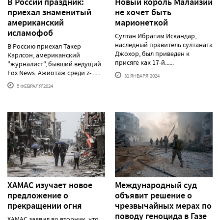
В России праздник:
Новый король Малайзии
приехал знаменитый
не хочет быть
американский
марионеткой
исламофоб
Султан Ибрагим Искандар,
наследный правитель султаната
В Россию приехал Такер
Джохор, был приведен к
Карлсон, американский
присяге как 17-й......
"журналист", бывший ведущий
Fox News. Ажиотаж среди z-......
31 ЯНВАРЯ'2024
5 ФЕВРАЛЯ'2024
ХАМАС изучает новое
Международный суд
предложение о
объявит решение о
прекращении огня
чрезвычайных мерах по
поводу геноцида в Газе
ХАМАС заявил во вторник, что