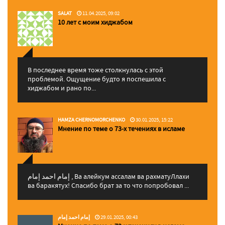
SALAT
11.04.2025, 09:02
10 лет с моим хиджабом
В последнее время тоже столкнулась с этой
проблемой. Ощущение будто я поспешила с
хиджабом и рано по...
HAMZA CHERNOMORCHENKO
30.01.2025, 15:22
Мнение по теме о 73-х течениях в исламе
إمام احمد إمام , Ва алейкум ассалам ва рахматуЛлахи
ва баракятух! Спасибо брат за то что попробовал ...
إمام احمد إمام
29.01.2025, 00:43