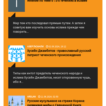
Мнение по теме о 73-х течениях в исламе
Мир тем кто последовал прямым путем. А затем я
советую вам изучить основы ислама прежде чем
говорить...
АЗЕР ГАСАНЛИ
02.09.2024, 19:12
Хусейн Джамбетов - православный русский
патриот чеченского происхождения
Типы как ентот предатель чеченского народа и
ислама Хусейн Джамбетов, несет откровенную чушь,
ибо я...
ARSLAN
11.06.2024, 02:50
Русские мусульмане на страже Корана:
pазвеивая мифы о Священной Книге