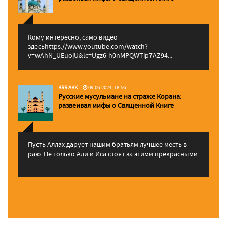
Кому интересно, само видео
здесьhttps://www.youtube.com/watch?
v=wAhN_UEuojU&lc=Ugz6-h0nMPQWTip7AZ94...
KRR AKK
09.06.2024, 18:56
Русские мусульмане на страже Корана:
pазвеивая мифы о Священной Книге
Пусть Аллах дарует нашим братьям лучшее месть в
раю. Не только Али и Иса стоят за этими прекрасными
...