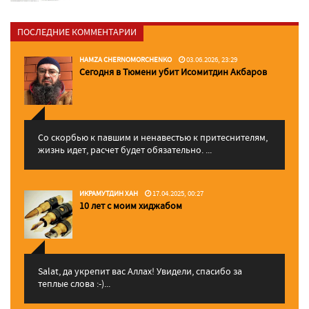
ПОСЛЕДНИЕ КОММЕНТАРИИ
HAMZA CHERNOMORCHENKO
03.06.2026, 23:29
Сегодня в Тюмени убит Исомитдин Акбаров
Со скорбью к павшим и ненавестью к притеснителям,
жизнь идет, расчет будет обязательно. ...
ИКРАМУТДИН ХАН
17.04.2025, 00:27
10 лет с моим хиджабом
Salat, да укрепит вас Аллаx! Увидели, спасибо за
теплые слова :-)...