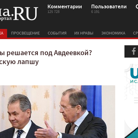
Комментарии
Пользователи
125 728
6 191
КА
ПРОСВЕЩЕНИЕ
СОБЫТИЯ
ИХ НРАВЫ
ЭКОНОМИКА
СР
ы решается под Авдеевкой?
вскую лапшу