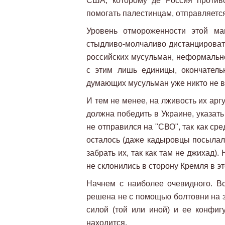
США, которому де Россия противос
помогать палестинцам, отправляется 
Уровень отмороженности этой ма
стыдливо-молчаливо дистанцироват
российских мусульман, неформально
с этим лишь единицы, окончатель
думающих мусульман уже никто не в
И тем не менее, на лживость их арг
должна победить в Украине, указать 
не отправился на "СВО", так как с
осталось (даже кадыровцы посылал
забрать их, так как там не джихад).
не склонились в сторону Кремля в эт
Начнем с наиболее очевидного. В
решена не с помощью болтовни на з
силой (той или иной) и ее конфиг
находится.