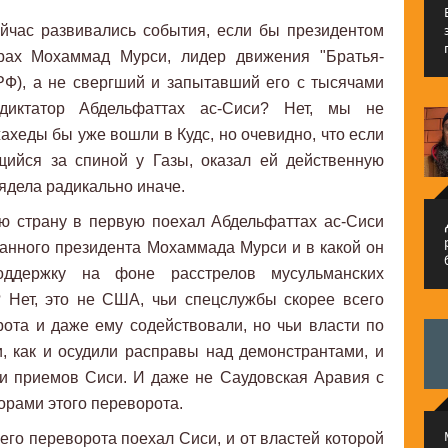
ейчас развивались события, если бы президентом
ах Мохаммад Мурси, лидер движения "Братья-
), а не свергший и запытавший его с тысячами
диктатор Абдельфаттах ас-Сиси? Нет, мы не
ахеды бы уже вошли в Кудс, но очевидно, что если
щийся за спиной у Газы, оказал ей действенную
ядела радикально иначе.
ую страну в первую поехал Абдельфаттах ас-Сиси
م
анного президента Мохаммада Мурси и в какой он
оддержку на фоне расстрелов мусульманских
 Нет, это не США, чьи спецслужбы скорее всего
ота и даже ему содействовали, но чьи власти по
, как и осудили расправы над демонстрантами, и
ли приемов Сиси. И даже не Саудовская Аравия с
рами этого переворота.
его переворота поехал Сиси, и от властей которой