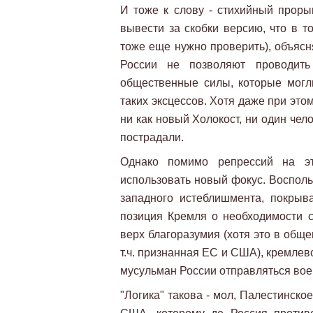
И тоже к слову - стихийный проры
вывести за скобки версию, что в т
тоже еще нужно проверить), объясня
России не позволяют проводит
общественные силы, которые могл
таких эксцессов. Хотя даже при это
ни как новый Холокост, ни один чело
пострадали.
Однако помимо репрессий на э
использовать новый фокус. Воспол
западного истеблишмента, покры
позиция Кремля о необходимости с
верх благоразумия (хотя это в общ
т.ч. признанная ЕС и США), кремле
мусульман России отправляться воева
"Логика" такова - мол, Палестинско