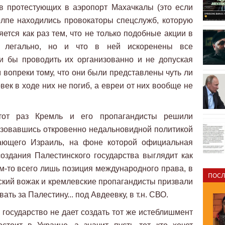
в протестующих в аэропорт Махачкалы (это если
олпе находились провокаторы спецслужб, которую
ется как раз тем, что не только подобные акции в
ь легально, но и что в ней искоренены все
и бы проводить их организованно и не допуская
м вопреки тому, что они были представлены чуть ли
век в ходе них не погиб, а евреи от них вообще не
тот раз Кремль и его пропагандисты решили
ьзовавшись откровенно недальновидной политикой
вающего Израиль, на фоне которой официальная
оздания Палестинского государства выглядит как
ем-то всего лишь позиция международного права, в
ПОСЛ
вский вожак и кремлевские пропагандисты призвали
ть за Палестину... под Авдеевку, в т.н. СВО.
е государство не дает создать тот же истеблишмент