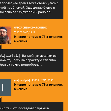
В последнее время тоже столкнулась с
этой проблемой. Ощущение будто я
поспешила с хиджабом и рано по...
HAMZA CHERNOMORCHENKO
30.01.2025, 15:22
Мнение по теме о 73-х течениях
в исламе
إمام احمد إما , Ва алейкум ассалам ва
рахматуЛлахи ва баракятух! Спасибо
брат за то что попробовал ...
إمام احمد إمام
29.01.2025, 00:43
Мнение по теме о 73-х течениях
в исламе
Мир тем кто последовал прямым