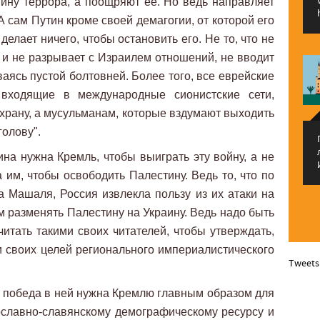
ину террора, а поощряют ее. Но ведь направляет
А сам Путин кроме своей демагогии, от которой его
 делает ничего, чтобы остановить его. Не то, что не
 и не разрывает с Израилем отношений, не вводит
иваясь пустой болтовней. Более того, все еврейские
входящие в международные сионистские сети,
охрану, а мусульманам, которые вздумают выходить
голову".
ина нужна Кремль, чтобы выиграть эту войну, а не
 им, чтобы освободить Палестину. Ведь то, что по
 Машаля, Россия извлекла пользу из их атаки на
м разменять Палестину на Украину. Ведь надо быть
итать такими своих читателей, чтобы утверждать,
и своих целей регионального империалистического
Tweets
то победа в ней нужна Кремлю главным образом для
вославно-славянскому демографическому ресурсу и