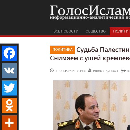
ВСЕ НОВОСТИ
ОБЩЕСТВО
ПОЛИТИ
Судьба Палестин
ПОЛИТИКА
Снимаем с ушей кремле
Facebook
 1 НОЯБРЯ'2023 В 14:14
ИКРАМУТДИН ХАН
 0
VK
Twitter
Odnoklassniki