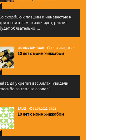
Со скорбью к павшим и ненавестью к
притеснителям, жизнь идет, расчет
будет обязательно. ...
ИКРАМУТДИН ХАН
17.04.2025, 00:27
10 лет с моим хиджабом
Salat, да укрепит вас Аллаx! Увидели,
спасибо за теплые слова :-)...
SALAT
11.04.2025, 09:02
10 лет с моим хиджабом