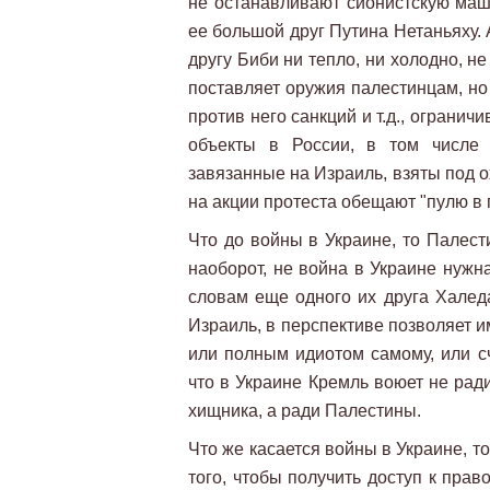
не останавливают сионистскую маш
ее большой друг Путина Нетаньяху. 
другу Биби ни тепло, ни холодно, не
поставляет оружия палестинцам, но
против него санкций и т.д., огранич
объекты в России, в том числе 
завязанные на Израиль, взяты под 
на акции протеста обещают "пулю в 
Что до войны в Украине, то Палест
наоборот, не война в Украине нужна
словам еще одного их друга Халеда
Израиль, в перспективе позволяет и
или полным идиотом самому, или сч
что в Украине Кремль воюет не рад
хищника, а ради Палестины.
Что же касается войны в Украине, 
того, чтобы получить доступ к пра