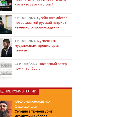
кто и что за этим стоит?
5 ИЮЛЯ'2024
Хусейн Джамбетов -
православный русский патриот
чеченского происхождения
1 ИЮЛЯ'2024
К успешным
мусульманам: прошло время
петлять
24 ИЮНЯ'2024
Посеявший ветер
пожинает бурю
ЕДНИЕ КОММЕНТАРИИ
HAMZA CHERNOMORCHENKO
03.06.2026, 23:29
Сегодня в Тюмени убит
Исомитдин Акбаров