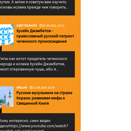
путем. А затем я советую вам изучить
основы ислама прежде чем говорить...
АЗЕР ГАСАНЛИ
02.09.2024, 19:12
Хусейн Джамбетов -
православный русский патриот
чеченского происхождения
Типы как ентот предатель чеченского
народа и ислама Хусейн Джамбетов,
несет откровенную чушь, ибо я...
ARSLAN
11.06.2024, 02:50
Русские мусульмане на страже
Корана: pазвеивая мифы о
Священной Книге
Кому интересно, само видео
здесьhttps://www.youtube.com/watch?