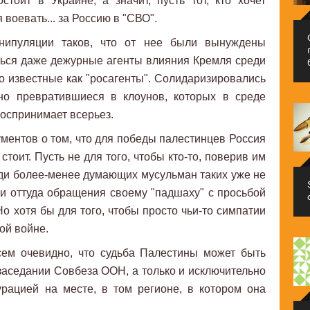
тоит в Украине, а значит, пусть тот, кто хочет
воевать... за Россию в "СВО".
нипуляции таков, что от нее были вынуждены
ься даже дежурные агенты влияния Кремля среди
 известные как "росагенты". Солидаризировались
но превратившиеся в клоунов, которых в среде
оспринимает всерьез.
ументов о том, что для победы палестинцев Россия
стоит. Пусть не для того, чтобы кто-то, поверив им
реди более-менее думающих мусульман таких уже не
и оттуда обращения своему "падшаху" с просьбой
 Но хотя бы для того, чтобы просто чьи-то симпатии
ой войне.
сем очевидно, что судьба Палестины может быть
аседании Совбеза ООН, а только и исключительно
урацией на месте, в том регионе, в котором она