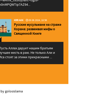
v=wAhN_UEuojU&lc=Ugz6-
h0nMPQWTip7AZ94...
KRR AKK
09.06.2024, 18:56
Русские мусульмане на страже
Корана: pазвеивая мифы о
Священной Книге
Пусть Аллах дарует нашим братьям
лучшее месть в раю. Не только Али и
Иса стоят за этими прекрасными ...
 by golosislama