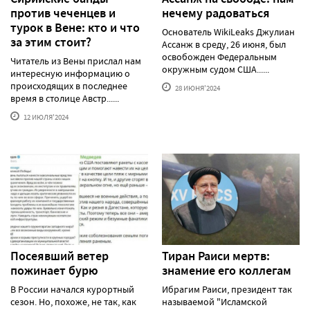
против чеченцев и
нечему радоваться
турок в Вене: кто и что
Основатель WikiLeaks Джулиан
за этим стоит?
Ассанж в среду, 26 июня, был
освобожден Федеральным
Читатель из Вены прислал нам
окружным судом США......
интересную информацию о
происходящих в последнее
28 ИЮНЯ'2024
время в столице Австр......
12 ИЮЛЯ'2024
Посеявший ветер
Тиран Раиси мертв:
пожинает бурю
знамение его коллегам
В России начался курортный
Ибрагим Раиси, президент так
сезон. Но, похоже, не так, как
называемой "Исламской