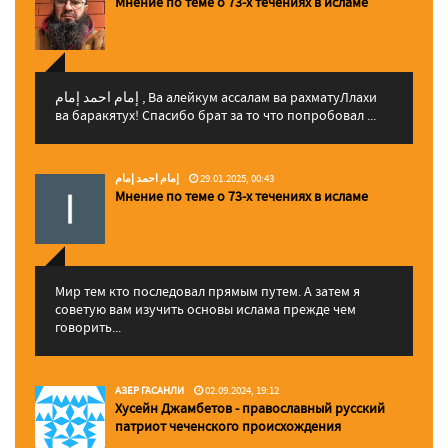
Мнение по теме о 73-х течениях в исламе
إمام احمد إمام , Ва алейкум ассалам ва рахматуЛлахи
ва баракятух! Спасибо брат за то что попробовал ...
إمام احمد إمام
29.01.2025, 00:43
Мнение по теме о 73-х течениях в исламе
Мир тем кто последовал прямым путем. А затем я
советую вам изучить основы ислама прежде чем
говорить...
АЗЕР ГАСАНЛИ
02.09.2024, 19:12
Хусейн Джамбетов - православный русский
патриот чеченского происхождения