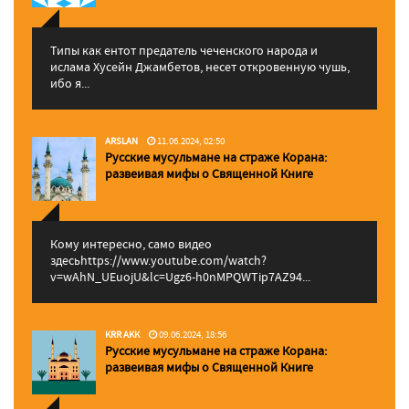
Типы как ентот предатель чеченского народа и
ислама Хусейн Джамбетов, несет откровенную чушь,
ибо я...
ARSLAN
11.06.2024, 02:50
Русские мусульмане на страже Корана:
pазвеивая мифы о Священной Книге
Кому интересно, само видео
здесьhttps://www.youtube.com/watch?
v=wAhN_UEuojU&lc=Ugz6-h0nMPQWTip7AZ94...
KRR AKK
09.06.2024, 18:56
Русские мусульмане на страже Корана:
pазвеивая мифы о Священной Книге