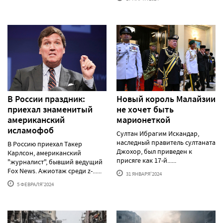
В России праздник:
Новый король Малайзии
приехал знаменитый
не хочет быть
американский
марионеткой
исламофоб
Султан Ибрагим Искандар,
наследный правитель султаната
В Россию приехал Такер
Джохор, был приведен к
Карлсон, американский
присяге как 17-й......
"журналист", бывший ведущий
Fox News. Ажиотаж среди z-......
31 ЯНВАРЯ'2024
5 ФЕВРАЛЯ'2024