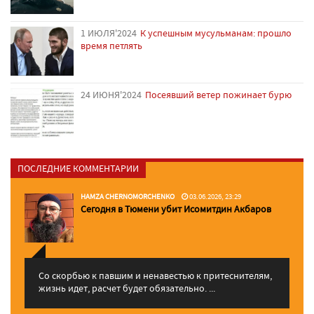
1 ИЮЛЯ'2024
К успешным мусульманам: прошло
время петлять
24 ИЮНЯ'2024
Посеявший ветер пожинает бурю
ПОСЛЕДНИЕ КОММЕНТАРИИ
HAMZA CHERNOMORCHENKO
03.06.2026, 23:29
Сегодня в Тюмени убит Исомитдин Акбаров
Со скорбью к павшим и ненавестью к притеснителям,
жизнь идет, расчет будет обязательно. ...