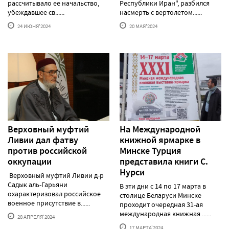
рассчитывало ее начальство,
Республики Иран", разбился
убеждавшее св......
насмерть с вертолетом......
24 ИЮНЯ'2024
20 МАЯ'2024
Верховный муфтий
На Международной
Ливии дал фатву
книжной ярмарке в
против российской
Минске Турция
оккупации
представила книги С.
Нурси
Верховный муфтий Ливии д-р
Садык аль-Гарьяни
В эти дни с 14 по 17 марта в
охарактеризовал российское
столице Беларуси Минске
военное присутствие в......
проходит очередная 31-ая
международная книжная ......
28 АПРЕЛЯ'2024
17 МАРТА'2024