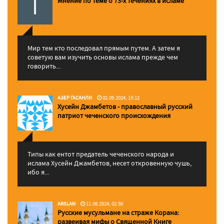
Мнение по теме о 73-х течениях в исламе
Мир тем кто последовал прямым путем. А затем я
советую вам изучить основы ислама прежде чем
говорить...
АЗЕР ГАСАНЛИ
02.09.2024, 19:12
Хусейн Джамбетов - православный русский
патриот чеченского происхождения
Типы как ентот предатель чеченского народа и
ислама Хусейн Джамбетов, несет откровенную чушь,
ибо я...
ARSLAN
11.06.2024, 02:50
Русские мусульмане на страже Корана:
pазвеивая мифы о Священной Книге