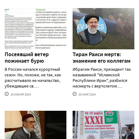
Посеявший ветер
Тиран Раиси мертв:
пожинает бурю
знамение его коллегам
В России начался курортный
Ибрагим Раиси, президент так
сезон. Но, похоже, не так, как
называемой "Исламской
рассчитывало ее начальство,
Республики Иран", разбился
убеждавшее св......
насмерть с вертолетом......
24 ИЮНЯ'2024
20 МАЯ'2024