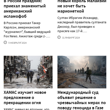
В России праздник:
Новый король Малайзии
приехал знаменитый
не хочет быть
американский
марионеткой
исламофоб
Султан Ибрагим Искандар,
наследный правитель султаната
В Россию приехал Такер
Джохор, был приведен к
Карлсон, американский
присяге как 17-й......
"журналист", бывший ведущий
Fox News. Ажиотаж среди z-......
31 ЯНВАРЯ'2024
5 ФЕВРАЛЯ'2024
ХАМАС изучает новое
Международный суд
предложение о
объявит решение о
прекращении огня
чрезвычайных мерах по
поводу геноцида в Газе
ХАМАС заявил во вторник, что