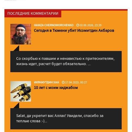
ПОСЛЕДНИЕ КОММЕНТАРИИ
HAMZA CHERNOMORCHENKO
03.06.2026, 23:29
Сегодня в Тюмени убит Исомитдин Акбаров
Со скорбью к павшим и ненавестью к притеснителям,
жизнь идет, расчет будет обязательно. ...
ИКРАМУТДИН ХАН
17.04.2025, 00:27
10 лет с моим хиджабом
Salat, да укрепит вас Аллаx! Увидели, спасибо за
теплые слова :-)...