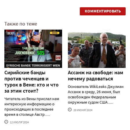
КОММЕНТИРОВАТЬ
Также по теме
Сирийские банды
Ассанж на свободе: нам
против чеченцев и
нечему радоваться
турок в Вене: кто и что
Основатель WikiLeaks Джулиан
за этим стоит?
Ассанж в среду, 26 июня, был
освобожден Федеральным
Читатель из Вены прислал нам
окружным судом США......
интересную информацию о
происходящих в последнее
28 ИЮНЯ'2024
время в столице Австр......
12 ИЮЛЯ'2024