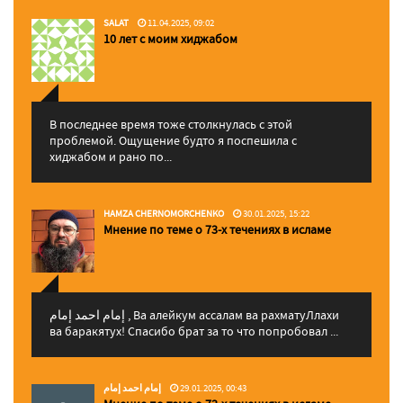
SALAT
11.04.2025, 09:02
10 лет с моим хиджабом
В последнее время тоже столкнулась с этой
проблемой. Ощущение будто я поспешила с
хиджабом и рано по...
HAMZA CHERNOMORCHENKO
30.01.2025, 15:22
Мнение по теме о 73-х течениях в исламе
إمام احمد إمام , Ва алейкум ассалам ва рахматуЛлахи
ва баракятух! Спасибо брат за то что попробовал ...
إمام احمد إمام
29.01.2025, 00:43