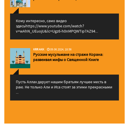
Кому интересно, само видео
здесьhttps://www.youtube.com/watch?
v=wAhN_UEuojU&lc=Ugz6-h0nMPQWTip7AZ94...
KRR AKK
09.06.2024, 18:56
Русские мусульмане на страже Корана:
pазвеивая мифы о Священной Книге
Пусть Аллах дарует нашим братьям лучшее месть в
раю. Не только Али и Иса стоят за этими прекрасными
...