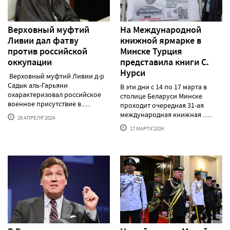
Верховный муфтий
На Международной
Ливии дал фатву
книжной ярмарке в
против российской
Минске Турция
оккупации
представила книги С.
Нурси
Верховный муфтий Ливии д-р
Садык аль-Гарьяни
В эти дни с 14 по 17 марта в
охарактеризовал российское
столице Беларуси Минске
военное присутствие в......
проходит очередная 31-ая
международная книжная ......
28 АПРЕЛЯ'2024
17 МАРТА'2024