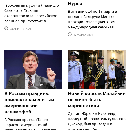
Нурси
Верховный муфтий Ливии д-р
Садык аль-Гарьяни
В эти дни с 14 по 17 марта в
охарактеризовал российское
столице Беларуси Минске
военное присутствие в......
проходит очередная 31-ая
международная книжная ......
28 АПРЕЛЯ'2024
17 МАРТА'2024
В России праздник:
Новый король Малайзии
приехал знаменитый
не хочет быть
американский
марионеткой
исламофоб
Султан Ибрагим Искандар,
наследный правитель султаната
В Россию приехал Такер
Джохор, был приведен к
Карлсон, американский
присяге как 17-й......
"журналист", бывший ведущий