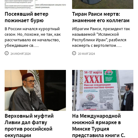
Посеявший ветер
Тиран Раиси мертв:
пожинает бурю
знамение его коллегам
В России начался курортный
Ибрагим Раиси, президент так
сезон. Но, похоже, не так, как
называемой "Исламской
рассчитывало ее начальство,
Республики Иран", разбился
убеждавшее св......
насмерть с вертолетом......
24 ИЮНЯ'2024
20 МАЯ'2024
Верховный муфтий
На Международной
Ливии дал фатву
книжной ярмарке в
против российской
Минске Турция
оккупации
представила книги С.