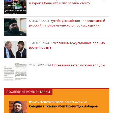
и турок в Вене: кто и что за этим стоит?
5 ИЮЛЯ'2024
Хусейн Джамбетов - православный
русский патриот чеченского происхождения
1 ИЮЛЯ'2024
К успешным мусульманам: прошло
время петлять
24 ИЮНЯ'2024
Посеявший ветер пожинает бурю
ПОСЛЕДНИЕ КОММЕНТАРИИ
HAMZA CHERNOMORCHENKO
03.06.2026, 23:29
Сегодня в Тюмени убит Исомитдин Акбаров