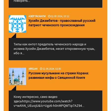
говорить...
АЗЕР ГАСАНЛИ
02.09.2024, 19:12
Хусейн Джамбетов - православный русский
патриот чеченского происхождения
Типы как ентот предатель чеченского народа и
ислама Хусейн Джамбетов, несет откровенную чушь,
ибо я...
ARSLAN
11.06.2024, 02:50
Русские мусульмане на страже Корана:
pазвеивая мифы о Священной Книге
Кому интересно, само видео
здесьhttps://www.youtube.com/watch?
v=wAhN_UEuojU&lc=Ugz6-h0nMPQWTip7AZ94...