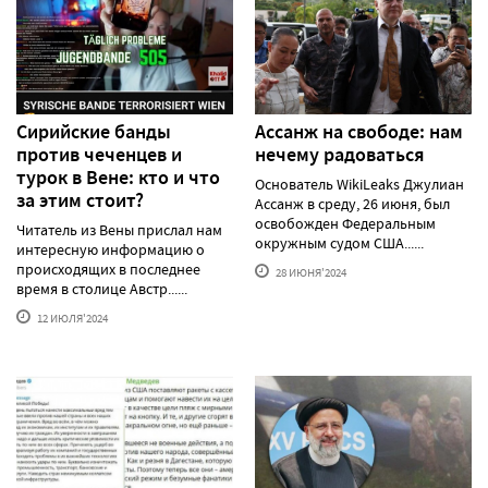
Сирийские банды
Ассанж на свободе: нам
против чеченцев и
нечему радоваться
турок в Вене: кто и что
Основатель WikiLeaks Джулиан
за этим стоит?
Ассанж в среду, 26 июня, был
освобожден Федеральным
Читатель из Вены прислал нам
окружным судом США......
интересную информацию о
происходящих в последнее
28 ИЮНЯ'2024
время в столице Австр......
12 ИЮЛЯ'2024