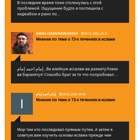
В последнее время тоже столкнулась с этой
проблемой. Ощущение будто я поспешила с
хиджабом и рано по...
HAMZA CHERNOMORCHENKO
30.01.2025, 15:22
Мнение по теме о 73-х течениях в исламе
إمام احمد إمام , Ва алейкум ассалам ва рахматуЛлахи
ва баракятух! Спасибо брат за то что попробовал ...
إمام احمد إمام
29.01.2025, 00:43
Мнение по теме о 73-х течениях в исламе
Мир тем кто последовал прямым путем. А затем я
советую вам изучить основы ислама прежде чем