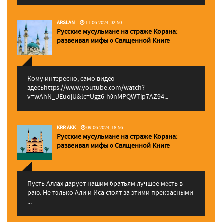
ARSLAN
11.06.2024, 02:50
Русские мусульмане на страже Корана:
pазвеивая мифы о Священной Книге
Кому интересно, само видео
здесьhttps://www.youtube.com/watch?
v=wAhN_UEuojU&lc=Ugz6-h0nMPQWTip7AZ94...
KRR AKK
09.06.2024, 18:56
Русские мусульмане на страже Корана:
pазвеивая мифы о Священной Книге
Пусть Аллах дарует нашим братьям лучшее месть в
раю. Не только Али и Иса стоят за этими прекрасными
...