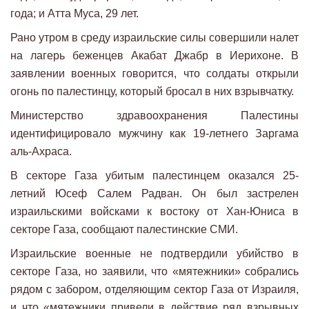
года; и Атта Муса, 29 лет.
Рано утром в среду израильские силы совершили налет
на лагерь беженцев Акабат Джабр в Иерихоне. В
заявлении военных говорится, что солдаты открыли
огонь по палестинцу, который бросал в них взрывчатку.
Министерство здравоохранения Палестины
идентифицировало мужчину как 19-летнего Заргама
аль-Ахраса.
В секторе Газа убитым палестинцем оказался 25-
летний Юсеф Салем Радван. Он был застрелен
израильскими войсками к востоку от Хан-Юниса в
секторе Газа, сообщают палестинские СМИ.
Израильские военные не подтвердили убийство в
секторе Газа, но заявили, что «мятежники» собрались
рядом с забором, отделяющим сектор Газа от Израиля,
и что «мятежники привели в действие ряд взрывных