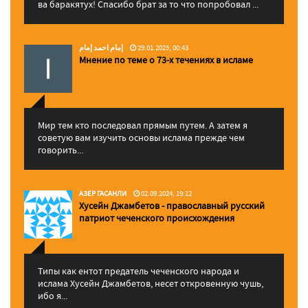
ва баракятух! Спасибо брат за то что попробовал ...
إمام احمد إمام
29.01.2025, 00:43
Мнение по теме о 73-х течениях в исламе
Мир тем кто последовал прямым путем. А затем я
советую вам изучить основы ислама прежде чем
говорить...
АЗЕР ГАСАНЛИ
02.09.2024, 19:12
Хусейн Джамбетов - православный русский
патриот чеченского происхождения
Типы как ентот предатель чеченского народа и
ислама Хусейн Джамбетов, несет откровенную чушь,
ибо я...