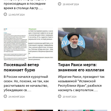
происходящих в последнее
28 ИЮНЯ'2024
время в столице Австр......
12 ИЮЛЯ'2024
Посеявший ветер
Тиран Раиси мертв:
пожинает бурю
знамение его коллегам
В России начался курортный
Ибрагим Раиси, президент так
сезон. Но, похоже, не так, как
называемой "Исламской
рассчитывало ее начальство,
Республики Иран", разбился
убеждавшее св......
насмерть с вертолетом......
24 ИЮНЯ'2024
20 МАЯ'2024