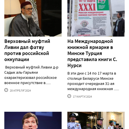
Верховный муфтий
На Международной
Ливии дал фатву
книжной ярмарке в
против российской
Минске Турция
оккупации
представила книги С.
Нурси
Верховный муфтий Ливии д-р
Садык аль-Гарьяни
В эти дни с 14 по 17 марта в
охарактеризовал российское
столице Беларуси Минске
военное присутствие в......
проходит очередная 31-ая
международная книжная ......
28 АПРЕЛЯ'2024
17 МАРТА'2024