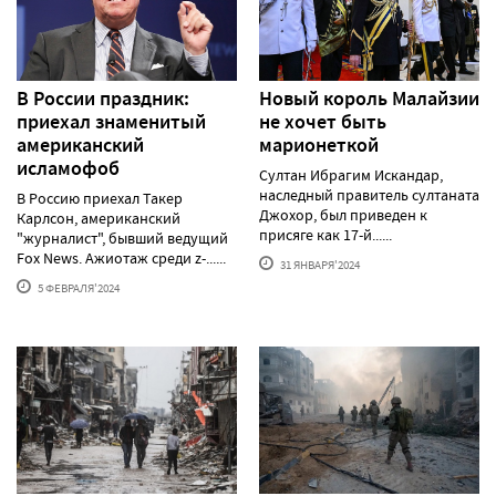
В России праздник:
Новый король Малайзии
приехал знаменитый
не хочет быть
американский
марионеткой
исламофоб
Султан Ибрагим Искандар,
наследный правитель султаната
В Россию приехал Такер
Джохор, был приведен к
Карлсон, американский
присяге как 17-й......
"журналист", бывший ведущий
Fox News. Ажиотаж среди z-......
31 ЯНВАРЯ'2024
5 ФЕВРАЛЯ'2024