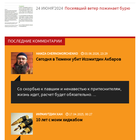
24 ИЮНЯ'2024
Посеявший ветер пожинает бурю
ПОСЛЕДНИЕ КОММЕНТАРИИ
HAMZA CHERNOMORCHENKO
03.06.2026, 23:29
Сегодня в Тюмени убит Исомитдин Акбаров
Со скорбью к павшим и ненавестью к притеснителям,
жизнь идет, расчет будет обязательно. ...
ИКРАМУТДИН ХАН
17.04.2025, 00:27
10 лет с моим хиджабом