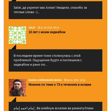
Salat, да укрепит вас Аллаx! Увидели, спасибо за
теплые слова :-)...
SALAT
11.04.2025, 09:02
10 лет с моим хиджабом
В последнее время тоже столкнулась с этой
проблемой. Ощущение будто я поспешила с
хиджабом и рано по...
HAMZA CHERNOMORCHENKO
30.01.2025, 15:22
Мнение по теме о 73-х течениях в исламе
إمام احمد إمام , Ва алейкум ассалам ва рахматуЛлахи