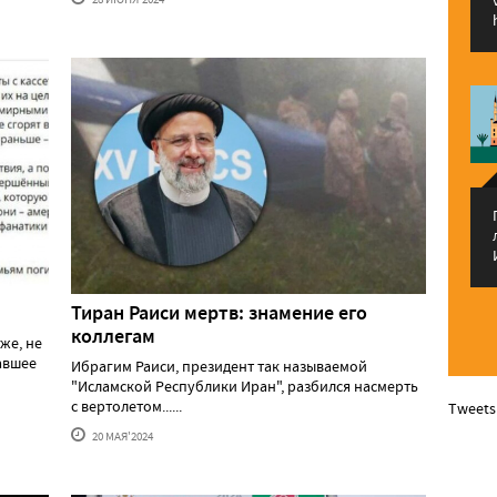
Тиран Раиси мертв: знамение его
коллегам
же, не
давшее
Ибрагим Раиси, президент так называемой
"Исламской Республики Иран", разбился насмерть
с вертолетом......
Tweets
20 МАЯ'2024