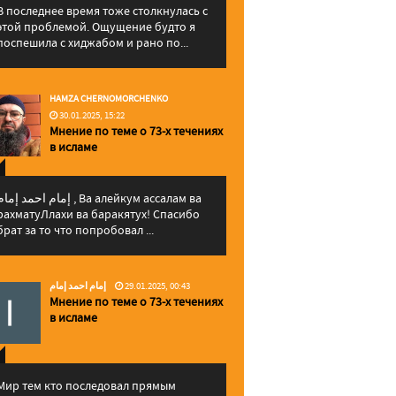
В последнее время тоже столкнулась с
этой проблемой. Ощущение будто я
поспешила с хиджабом и рано по...
HAMZA CHERNOMORCHENKO
30.01.2025, 15:22
Мнение по теме о 73-х течениях
в исламе
إمام احمد إما , Ва алейкум ассалам ва
рахматуЛлахи ва баракятух! Спасибо
брат за то что попробовал ...
إمام احمد إمام
29.01.2025, 00:43
Мнение по теме о 73-х течениях
в исламе
Мир тем кто последовал прямым