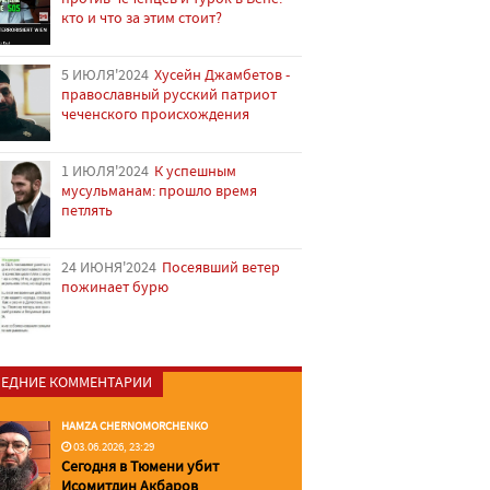
кто и что за этим стоит?
5 ИЮЛЯ'2024
Хусейн Джамбетов -
православный русский патриот
чеченского происхождения
1 ИЮЛЯ'2024
К успешным
мусульманам: прошло время
петлять
24 ИЮНЯ'2024
Посеявший ветер
пожинает бурю
ЕДНИЕ КОММЕНТАРИИ
HAMZA CHERNOMORCHENKO
03.06.2026, 23:29
Сегодня в Тюмени убит
Исомитдин Акбаров