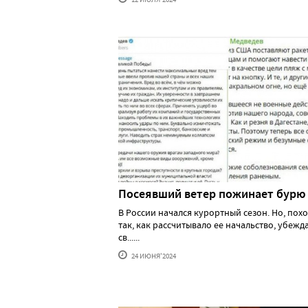
Посеявший ветер пожинает бурю
В России начался курортный сезон. Но, похо
так, как рассчитывало ее начальство, убеж
св......
24 ИЮНЯ'2024