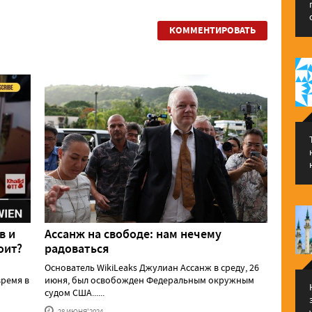
КОММЕНТИРОВАТЬ
в и
Ассанж на свободе: нам нечему
оит?
радоваться
Основатель WikiLeaks Джулиан Ассанж в среду, 26
ремя в
июня, был освобожден Федеральным окружным
судом США......
28 ИЮНЯ'2024