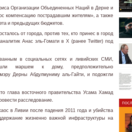
фиса Организации Объединенных Наций в Дерне и
юс компенсацию пострадавшим жителям», а также
ета и предыдущих бюджетов.
 осталось от города, против тех, кто принес в город
налитик Анас эль-Гомати в X (ранее Twitter) под
ованным в социальных сетях и ливийских СМИ,
ошли маршем к дому, предположительно
мэру Дерны Абдулмуниму аль-Гайти, и подожгли
то глава восточного правительства Усама Хамад
провести расследование.
ПОСЛ
 хаос в Ливии после падения 2011 года и убийства
держание жизненно важной инфраструктуры на