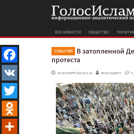
ВСЕ НОВОСТИ
ОБЩЕСТВО
ПОЛИТИ
В затопленной Д
СОБЫТИЯ
протеста
Facebook
 19 СЕНТЯБРЯ'2023 В 11:38
ЯКУБ ХАДЖИЧ
 0
VK
Twitter
Odnoklassniki