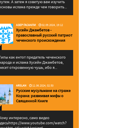
путем. А затем я советую вам изучить
основы ислама прежде чем говорить...
АЗЕР ГАСАНЛИ
02.09.2024, 19:12
Хусейн Джамбетов -
православный русский патриот
чеченского происхождения
Типы как ентот предатель чеченского
народа и ислама Хусейн Джамбетов,
несет откровенную чушь, ибо я...
ARSLAN
11.06.2024, 02:50
Русские мусульмане на страже
Корана: pазвеивая мифы о
Священной Книге
Кому интересно, само видео
здесьhttps://www.youtube.com/watch?