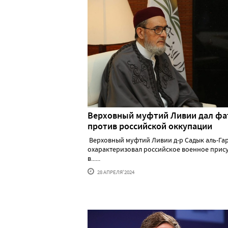
Верховный муфтий Ливии дал фа
против российской оккупации
Верховный муфтий Ливии д-р Садык аль-Га
охарактеризовал российское военное прис
в......
28 АПРЕЛЯ'2024