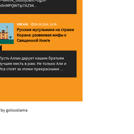
v=wAhN_UEuojU&lc=Ugz6-
h0nMPQWTip7AZ94...
KRR AKK
09.06.2024, 18:56
Русские мусульмане на страже
Корана: pазвеивая мифы о
Священной Книге
Пусть Аллах дарует нашим братьям
лучшее месть в раю. Не только Али и
Иса стоят за этими прекрасными ...
 by golosislama