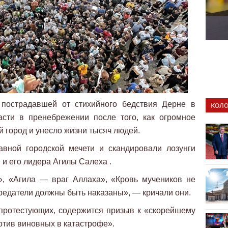
 пострадавшей от стихийного бедствия Дерне в
КОЛО
асти в пренебрежении после того, как огромное
город и унесло жизни тысяч людей.
авной городской мечети и скандировали лозунги
и его лидера Агилы Салеха .
», «Агила — враг Аллаха», «Кровь мучеников не
редатели должны быть наказаны», — кричали они.
 протестующих, содержится призыв к «скорейшему
отив виновных в катастрофе».