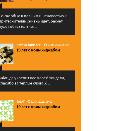
Со скорбью к павшим и ненавестью к
притеснителям, жизнь идет, расчет
будет обязательно. ...
ИКРАМУТДИН ХАН
17.04.2025, 00:27
10 лет с моим хиджабом
Salat, да укрепит вас Аллаx! Увидели,
спасибо за теплые слова :-)...
SALAT
11.04.2025, 09:02
10 лет с моим хиджабом