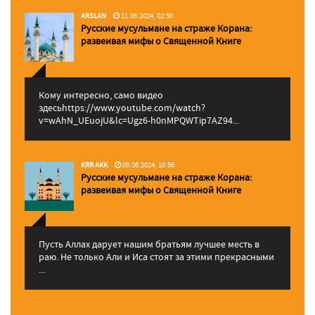
ARSLAN
11.06.2024, 02:50
Русские мусульмане на страже Корана:
pазвеивая мифы о Священной Книге
Кому интересно, само видео
здесьhttps://www.youtube.com/watch?
v=wAhN_UEuojU&lc=Ugz6-h0nMPQWTip7AZ94...
KRR AKK
09.06.2024, 18:56
Русские мусульмане на страже Корана:
pазвеивая мифы о Священной Книге
Пусть Аллах дарует нашим братьям лучшее месть в
раю. Не только Али и Иса стоят за этими прекрасными
...