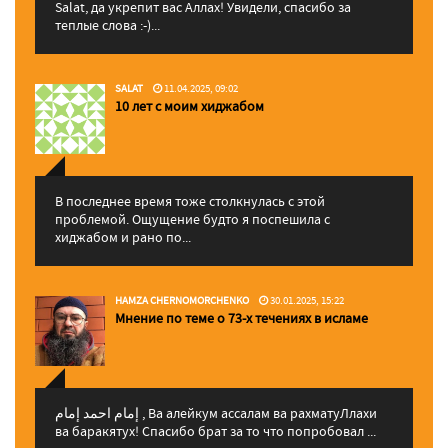
Salat, да укрепит вас Аллаx! Увидели, спасибо за
теплые слова :-)...
SALAT
11.04.2025, 09:02
10 лет с моим хиджабом
В последнее время тоже столкнулась с этой
проблемой. Ощущение будто я поспешила с
хиджабом и рано по...
HAMZA CHERNOMORCHENKO
30.01.2025, 15:22
Мнение по теме о 73-х течениях в исламе
إمام احمد إمام , Ва алейкум ассалам ва рахматуЛлахи
ва баракятух! Спасибо брат за то что попробовал ...