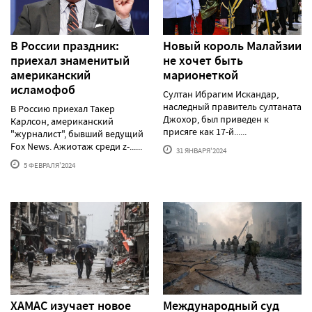
В России праздник:
Новый король Малайзии
приехал знаменитый
не хочет быть
американский
марионеткой
исламофоб
Султан Ибрагим Искандар,
наследный правитель султаната
В Россию приехал Такер
Джохор, был приведен к
Карлсон, американский
присяге как 17-й......
"журналист", бывший ведущий
Fox News. Ажиотаж среди z-......
31 ЯНВАРЯ'2024
5 ФЕВРАЛЯ'2024
ХАМАС изучает новое
Международный суд