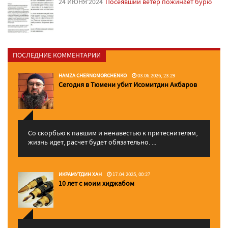
24 ИЮНЯ'2024
Посеявший ветер пожинает бурю
ПОСЛЕДНИЕ КОММЕНТАРИИ
HAMZA CHERNOMORCHENKO
03.06.2026, 23:29
Сегодня в Тюмени убит Исомитдин Акбаров
Со скорбью к павшим и ненавестью к притеснителям,
жизнь идет, расчет будет обязательно. ...
ИКРАМУТДИН ХАН
17.04.2025, 00:27
10 лет с моим хиджабом