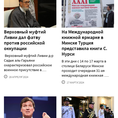
Верховный муфтий
На Международной
Ливии дал фатву
книжной ярмарке в
против российской
Минске Турция
оккупации
представила книги С.
Нурси
Верховный муфтий Ливии д-р
Садык аль-Гарьяни
В эти дни с 14 по 17 марта в
охарактеризовал российское
столице Беларуси Минске
военное присутствие в......
проходит очередная 31-ая
международная книжная ......
28 АПРЕЛЯ'2024
17 МАРТА'2024