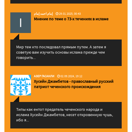
إمام احمد إمام
29.01.2025, 00:43
Мнение по теме о 73-х течениях в исламе
Мир тем кто последовал прямым путем. А затем я
советую вам изучить основы ислама прежде чем
говорить...
АЗЕР ГАСАНЛИ
02.09.2024, 19:12
Хусейн Джамбетов - православный русский
патриот чеченского происхождения
Типы как ентот предатель чеченского народа и
ислама Хусейн Джамбетов, несет откровенную чушь,
ибо я...