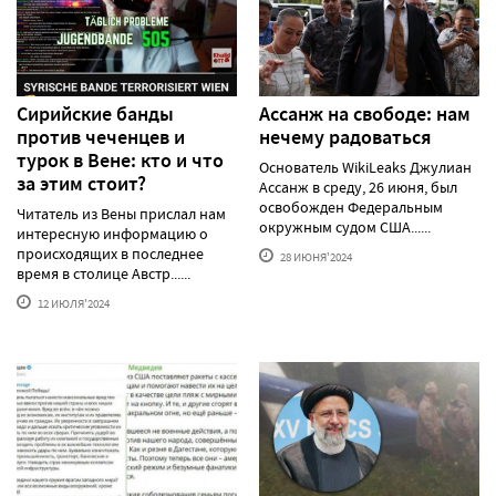
Сирийские банды
Ассанж на свободе: нам
против чеченцев и
нечему радоваться
турок в Вене: кто и что
Основатель WikiLeaks Джулиан
за этим стоит?
Ассанж в среду, 26 июня, был
освобожден Федеральным
Читатель из Вены прислал нам
окружным судом США......
интересную информацию о
происходящих в последнее
28 ИЮНЯ'2024
время в столице Австр......
12 ИЮЛЯ'2024