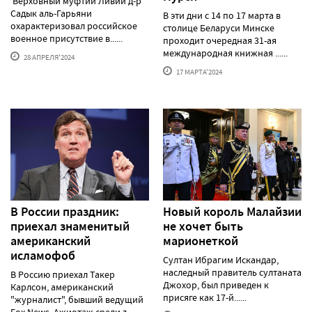
Верховный муфтий Ливии д-р
Садык аль-Гарьяни
В эти дни с 14 по 17 марта в
охарактеризовал российское
столице Беларуси Минске
военное присутствие в......
проходит очередная 31-ая
международная книжная ......
28 АПРЕЛЯ'2024
17 МАРТА'2024
В России праздник:
Новый король Малайзии
приехал знаменитый
не хочет быть
американский
марионеткой
исламофоб
Султан Ибрагим Искандар,
наследный правитель султаната
В Россию приехал Такер
Джохор, был приведен к
Карлсон, американский
присяге как 17-й......
"журналист", бывший ведущий