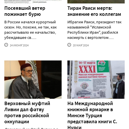
Посеявший ветер
Тиран Раиси мертв:
пожинает бурю
знамение его коллегам
В России начался курортный
Ибрагим Раиси, президент так
сезон. Но, похоже, не так, как
называемой "Исламской
рассчитывало ее начальство,
Республики Иран", разбился
убеждавшее св......
насмерть с вертолетом......
24 ИЮНЯ'2024
20 МАЯ'2024
Верховный муфтий
На Международной
Ливии дал фатву
книжной ярмарке в
против российской
Минске Турция
оккупации
представила книги С.
Нурси