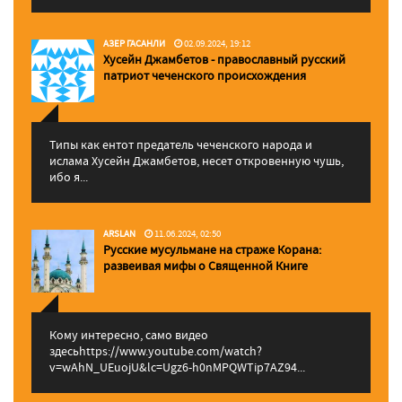
АЗЕР ГАСАНЛИ
02.09.2024, 19:12
Хусейн Джамбетов - православный русский
патриот чеченского происхождения
Типы как ентот предатель чеченского народа и
ислама Хусейн Джамбетов, несет откровенную чушь,
ибо я...
ARSLAN
11.06.2024, 02:50
Русские мусульмане на страже Корана:
pазвеивая мифы о Священной Книге
Кому интересно, само видео
здесьhttps://www.youtube.com/watch?
v=wAhN_UEuojU&lc=Ugz6-h0nMPQWTip7AZ94...