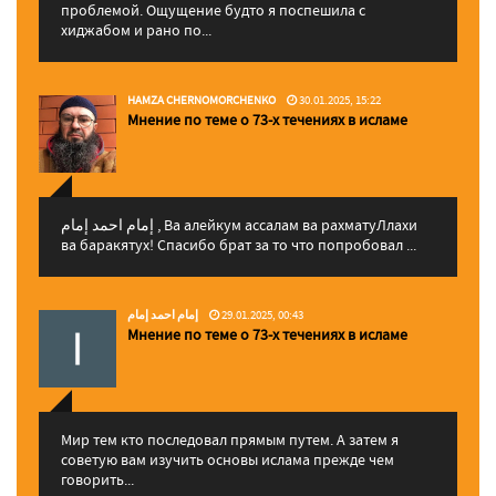
проблемой. Ощущение будто я поспешила с
хиджабом и рано по...
HAMZA CHERNOMORCHENKO
30.01.2025, 15:22
Мнение по теме о 73-х течениях в исламе
إمام احمد إمام , Ва алейкум ассалам ва рахматуЛлахи
ва баракятух! Спасибо брат за то что попробовал ...
إمام احمد إمام
29.01.2025, 00:43
Мнение по теме о 73-х течениях в исламе
Мир тем кто последовал прямым путем. А затем я
советую вам изучить основы ислама прежде чем
говорить...