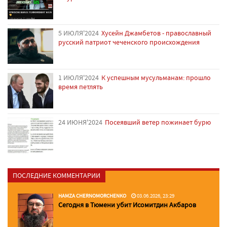
5 ИЮЛЯ'2024
Хусейн Джамбетов - православный
русский патриот чеченского происхождения
1 ИЮЛЯ'2024
К успешным мусульманам: прошло
время петлять
24 ИЮНЯ'2024
Посеявший ветер пожинает бурю
ПОСЛЕДНИЕ КОММЕНТАРИИ
HAMZA CHERNOMORCHENKO
03.06.2026, 23:29
Сегодня в Тюмени убит Исомитдин Акбаров