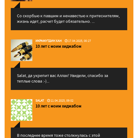
Со скорбью к павшим и ненавестью к притеснителям,
жизнь идет, расчет будет обязательно. ...
ИКРАМУТДИН ХАН
17.04.2025, 00:27
10 лет с моим хиджабом
Salat, да укрепит вас Аллаx! Увидели, спасибо за
теплые слова :-)...
SALAT
11.04.2025, 09:02
10 лет с моим хиджабом
В последнее время тоже столкнулась с этой