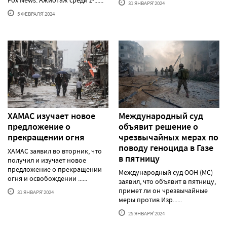
Fox News. Ажиотаж среди z-......
31 ЯНВАРЯ'2024
5 ФЕВРАЛЯ'2024
ХАМАС изучает новое
Международный суд
предложение о
объявит решение о
прекращении огня
чрезвычайных мерах по
поводу геноцида в Газе
ХАМАС заявил во вторник, что
в пятницу
получил и изучает новое
предложение о прекращении
Международный суд ООН (МС)
огня и освобождении ......
заявил, что объявит в пятницу,
примет ли он чрезвычайные
31 ЯНВАРЯ'2024
меры против Изр......
25 ЯНВАРЯ'2024