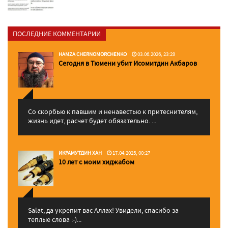
ПОСЛЕДНИЕ КОММЕНТАРИИ
HAMZA CHERNOMORCHENKO
03.06.2026, 23:29
Сегодня в Тюмени убит Исомитдин Акбаров
Со скорбью к павшим и ненавестью к притеснителям,
жизнь идет, расчет будет обязательно. ...
ИКРАМУТДИН ХАН
17.04.2025, 00:27
10 лет с моим хиджабом
Salat, да укрепит вас Аллаx! Увидели, спасибо за
теплые слова :-)...