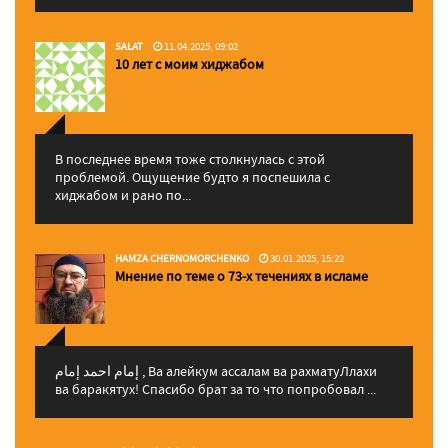
SALAT
11.04.2025, 09:02
10 лет с моим хиджабом
В последнее время тоже столкнулась с этой
проблемой. Ощущение будто я поспешила с
хиджабом и рано по...
HAMZA CHERNOMORCHENKO
30.01.2025, 15:22
Мнение по теме о 73-х течениях в исламе
إمام احمد إمام , Ва алейкум ассалам ва рахматуЛлахи
ва баракятух! Спасибо брат за то что попробовал ...