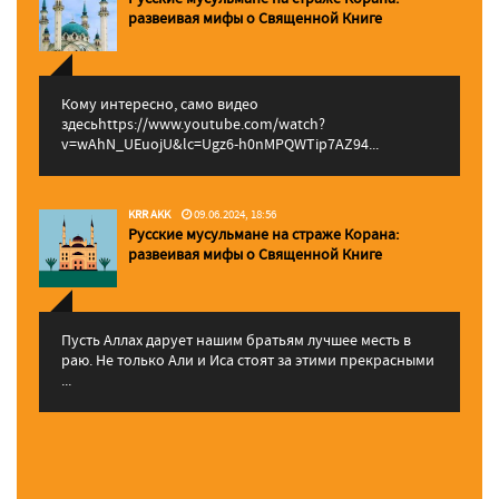
pазвеивая мифы о Священной Книге
Кому интересно, само видео
здесьhttps://www.youtube.com/watch?
v=wAhN_UEuojU&lc=Ugz6-h0nMPQWTip7AZ94...
KRR AKK
09.06.2024, 18:56
Русские мусульмане на страже Корана:
pазвеивая мифы о Священной Книге
Пусть Аллах дарует нашим братьям лучшее месть в
раю. Не только Али и Иса стоят за этими прекрасными
...