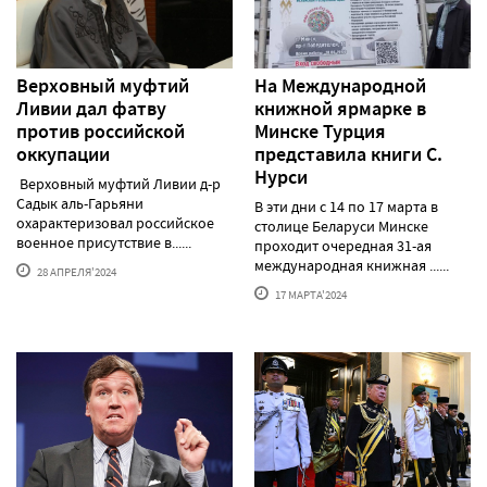
Верховный муфтий
На Международной
Ливии дал фатву
книжной ярмарке в
против российской
Минске Турция
оккупации
представила книги С.
Нурси
Верховный муфтий Ливии д-р
Садык аль-Гарьяни
В эти дни с 14 по 17 марта в
охарактеризовал российское
столице Беларуси Минске
военное присутствие в......
проходит очередная 31-ая
международная книжная ......
28 АПРЕЛЯ'2024
17 МАРТА'2024