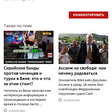
КОММЕНТИРОВАТЬ
Также по теме
Сирийские банды
Ассанж на свободе: нам
против чеченцев и
нечему радоваться
турок в Вене: кто и что
Основатель WikiLeaks Джулиан
за этим стоит?
Ассанж в среду, 26 июня, был
освобожден Федеральным
Читатель из Вены прислал нам
окружным судом США......
интересную информацию о
происходящих в последнее
28 ИЮНЯ'2024
время в столице Австр......
12 ИЮЛЯ'2024