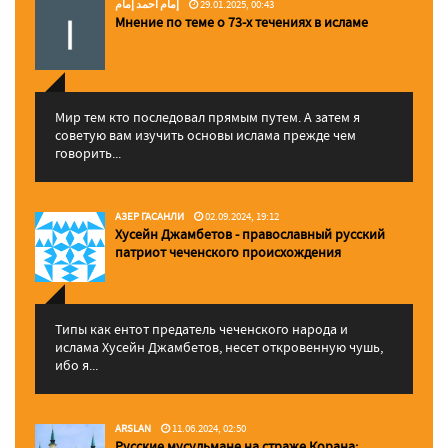
إمام احمد إمام
29.01.2025, 00:43
Мнение по теме о 73-х течениях в исламе
Мир тем кто последовал прямым путем. А затем я
советую вам изучить основы ислама прежде чем
говорить...
АЗЕР ГАСАНЛИ
02.09.2024, 19:12
Хусейн Джамбетов - православный русский
патриот чеченского происхождения
Типы как ентот предатель чеченского народа и
ислама Хусейн Джамбетов, несет откровенную чушь,
ибо я...
ARSLAN
11.06.2024, 02:50
Русские мусульмане на страже Корана: