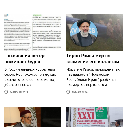
Посеявший ветер
Тиран Раиси мертв:
пожинает бурю
знамение его коллегам
В России начался курортный
Ибрагим Раиси, президент так
сезон. Но, похоже, не так, как
называемой "Исламской
рассчитывало ее начальство,
Республики Иран", разбился
убеждавшее св......
насмерть с вертолетом......
24 ИЮНЯ'2024
20 МАЯ'2024