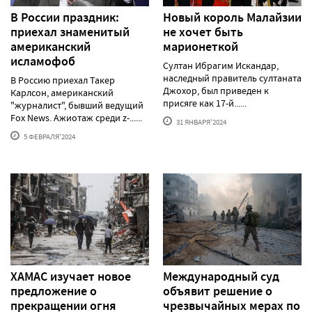
В России праздник:
Новый король Малайзии
приехал знаменитый
не хочет быть
американский
марионеткой
исламофоб
Султан Ибрагим Искандар,
наследный правитель султаната
В Россию приехал Такер
Джохор, был приведен к
Карлсон, американский
присяге как 17-й......
"журналист", бывший ведущий
Fox News. Ажиотаж среди z-......
31 ЯНВАРЯ'2024
5 ФЕВРАЛЯ'2024
ХАМАС изучает новое
Международный суд
предложение о
объявит решение о
прекращении огня
чрезвычайных мерах по