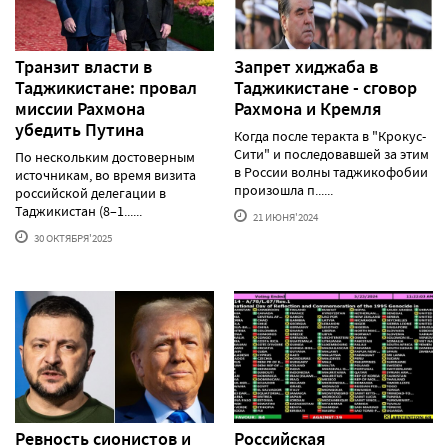
Транзит власти в
Запрет хиджаба в
Таджикистане: провал
Таджикистане - сговор
миссии Рахмона
Рахмона и Кремля
убедить Путина
Когда после теракта в "Крокус-
Сити" и последовавшей за этим
По нескольким достоверным
в России волны таджикофобии
источникам, во время визита
произошла п......
российской делегации в
Таджикистан (8–1......
21 ИЮНЯ'2024
30 ОКТЯБРЯ'2025
Ревность сионистов и
Российская