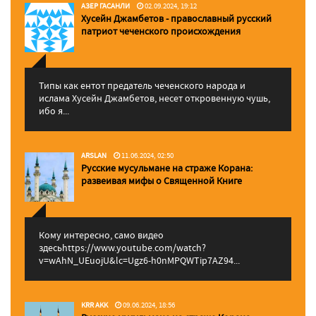
АЗЕР ГАСАНЛИ
02.09.2024, 19:12
Хусейн Джамбетов - православный русский
патриот чеченского происхождения
Типы как ентот предатель чеченского народа и
ислама Хусейн Джамбетов, несет откровенную чушь,
ибо я...
ARSLAN
11.06.2024, 02:50
Русские мусульмане на страже Корана:
pазвеивая мифы о Священной Книге
Кому интересно, само видео
здесьhttps://www.youtube.com/watch?
v=wAhN_UEuojU&lc=Ugz6-h0nMPQWTip7AZ94...
KRR AKK
09.06.2024, 18:56