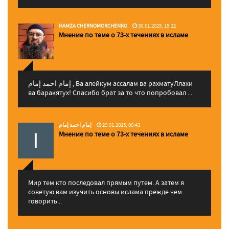
HAMZA CHERNOMORCHENKO
30.01.2025, 15:22
Мнение по теме о 73-х течениях в исламе
إمام احمد إمام , Ва алейкум ассалам ва рахматуЛлахи
ва баракятух! Спасибо брат за то что попробовал ...
إمام احمد إمام
29.01.2025, 00:43
Мнение по теме о 73-х течениях в исламе
Мир тем кто последовал прямым путем. А затем я
советую вам изучить основы ислама прежде чем
говорить...