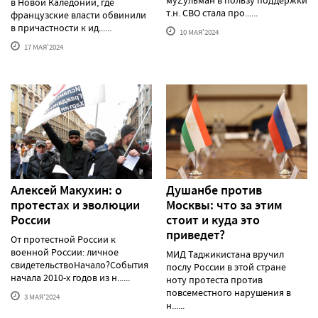
муZульман в пользу поддержки
в Новой Каледонии, где
т.н. СВО стала про......
французские власти обвинили
в причастности к ид......
10 МАЯ'2024
17 МАЯ'2024
Алексей Макуxин: о
Душанбе против
протестаx и эволюции
Москвы: что за этим
России
стоит и куда это
приведет?
От протестной России к
военной России: личное
МИД Таджикистана вручил
свидетельствоНачало?События
послу России в этой стране
начала 2010-х годов из н......
ноту протеста против
повсеместного нарушения в
3 МАЯ'2024
н......