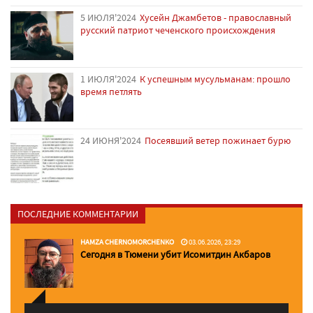
5 ИЮЛЯ'2024
Хусейн Джамбетов - православный
русский патриот чеченского происхождения
1 ИЮЛЯ'2024
К успешным мусульманам: прошло
время петлять
24 ИЮНЯ'2024
Посеявший ветер пожинает бурю
ПОСЛЕДНИЕ КОММЕНТАРИИ
HAMZA CHERNOMORCHENKO
03.06.2026, 23:29
Сегодня в Тюмени убит Исомитдин Акбаров