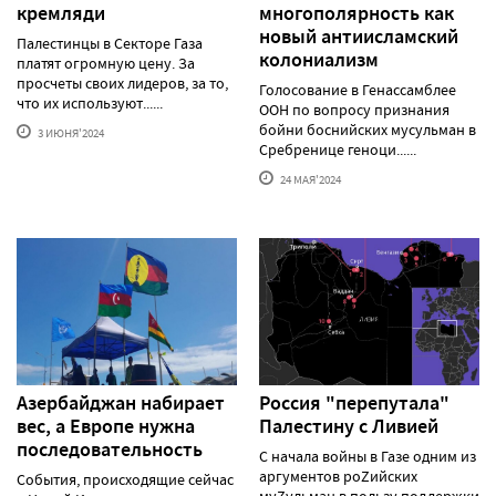
кремляди
многополярность как
новый антиисламский
Палестинцы в Секторе Газа
колониализм
платят огромную цену. За
просчеты своих лидеров, за то,
Голосование в Генассамблее
что их используют......
ООН по вопросу признания
бойни боснийских мусульман в
3 ИЮНЯ'2024
Сребренице геноци......
24 МАЯ'2024
Азербайджан набирает
Россия "перепутала"
вес, а Европе нужна
Палестину с Ливией
последовательность
С начала войны в Газе одним из
аргументов роZийских
События, происходящие сейчас