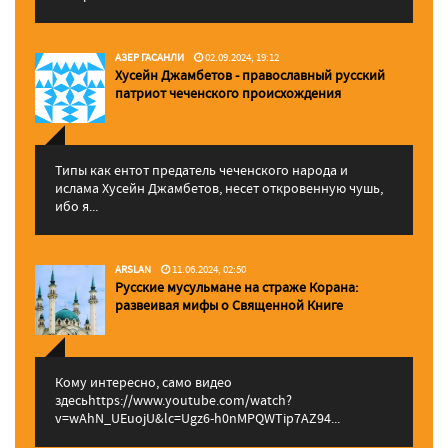
АЗЕР ГАСАНЛИ
02.09.2024, 19:12
Хусейн Джамбетов - православный русский
патриот чеченского происхождения
Типы как ентот предатель чеченского народа и
ислама Хусейн Джамбетов, несет откровенную чушь,
ибо я...
ARSLAN
11.06.2024, 02:50
Русские мусульмане на страже Корана:
pазвеивая мифы о Священной Книге
Кому интересно, само видео
здесьhttps://www.youtube.com/watch?
v=wAhN_UEuojU&lc=Ugz6-h0nMPQWTip7AZ94...