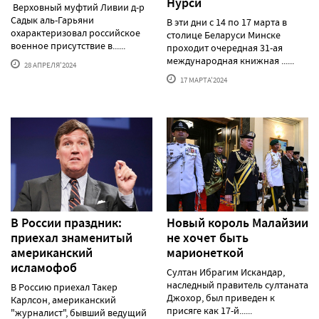
Нурси
Верховный муфтий Ливии д-р
Садык аль-Гарьяни
В эти дни с 14 по 17 марта в
охарактеризовал российское
столице Беларуси Минске
военное присутствие в......
проходит очередная 31-ая
международная книжная ......
28 АПРЕЛЯ'2024
17 МАРТА'2024
В России праздник:
Новый король Малайзии
приехал знаменитый
не хочет быть
американский
марионеткой
исламофоб
Султан Ибрагим Искандар,
наследный правитель султаната
В Россию приехал Такер
Джохор, был приведен к
Карлсон, американский
присяге как 17-й......
"журналист", бывший ведущий