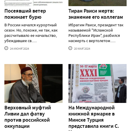
Посеявший ветер
Тиран Раиси мертв:
пожинает бурю
знамение его коллегам
В России начался курортный
Ибрагим Раиси, президент так
сезон. Но, похоже, не так, как
называемой "Исламской
рассчитывало ее начальство,
Республики Иран", разбился
убеждавшее св......
насмерть с вертолетом......
24 ИЮНЯ'2024
20 МАЯ'2024
Верховный муфтий
На Международной
Ливии дал фатву
книжной ярмарке в
против российской
Минске Турция
оккупации
представила книги С.