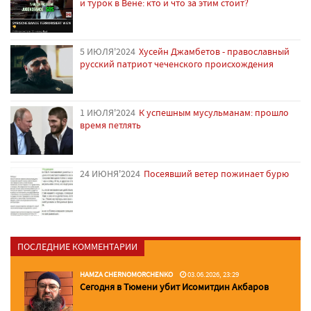
и турок в Вене: кто и что за этим стоит?
5 ИЮЛЯ'2024
Хусейн Джамбетов - православный
русский патриот чеченского происхождения
1 ИЮЛЯ'2024
К успешным мусульманам: прошло
время петлять
24 ИЮНЯ'2024
Посеявший ветер пожинает бурю
ПОСЛЕДНИЕ КОММЕНТАРИИ
HAMZA CHERNOMORCHENKO
03.06.2026, 23:29
Сегодня в Тюмени убит Исомитдин Акбаров