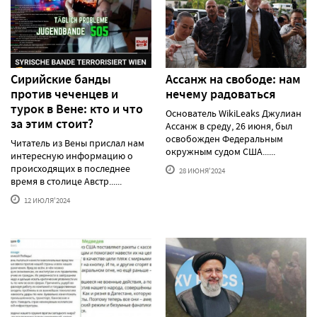
Сирийские банды
Ассанж на свободе: нам
против чеченцев и
нечему радоваться
турок в Вене: кто и что
Основатель WikiLeaks Джулиан
за этим стоит?
Ассанж в среду, 26 июня, был
освобожден Федеральным
Читатель из Вены прислал нам
окружным судом США......
интересную информацию о
происходящих в последнее
28 ИЮНЯ'2024
время в столице Австр......
12 ИЮЛЯ'2024