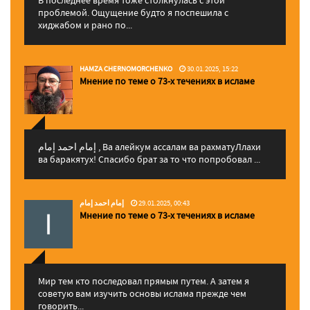
проблемой. Ощущение будто я поспешила с
хиджабом и рано по...
HAMZA CHERNOMORCHENKO
30.01.2025, 15:22
Мнение по теме о 73-х течениях в исламе
إمام احمد إمام , Ва алейкум ассалам ва рахматуЛлахи
ва баракятух! Спасибо брат за то что попробовал ...
إمام احمد إمام
29.01.2025, 00:43
Мнение по теме о 73-х течениях в исламе
Мир тем кто последовал прямым путем. А затем я
советую вам изучить основы ислама прежде чем
говорить...