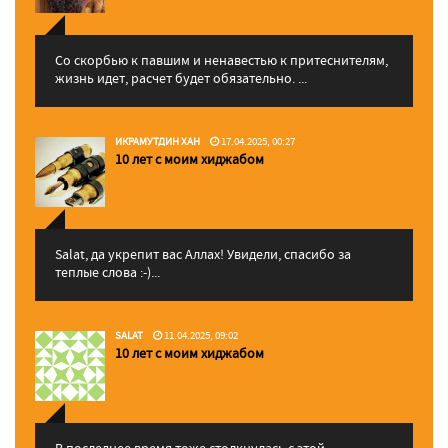
Со скорбью к павшим и ненавестью к притеснителям,
жизнь идет, расчет будет обязательно. ...
ИКРАМУТДИН ХАН
17.04.2025, 00:27
10 лет с моим хиджабом
Salat, да укрепит вас Аллаx! Увидели, спасибо за
теплые слова :-)...
SALAT
11.04.2025, 09:02
10 лет с моим хиджабом
В последнее время тоже столкнулась с этой