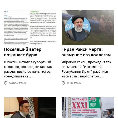
Посеявший ветер
Тиран Раиси мертв:
пожинает бурю
знамение его коллегам
В России начался курортный
Ибрагим Раиси, президент так
сезон. Но, похоже, не так, как
называемой "Исламской
рассчитывало ее начальство,
Республики Иран", разбился
убеждавшее св......
насмерть с вертолетом......
24 ИЮНЯ'2024
20 МАЯ'2024