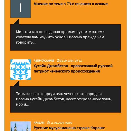
Мнение по теме о 73-х течениях в исламе
Мир тем кто последовал прямым путем. А затем я
советую вам изучить основы ислама прежде чем
говорить...
АЗЕР ГАСАНЛИ
02.09.2024, 19:12
Хусейн Джамбетов - православный русский
патриот чеченского происхождения
Типы как ентот предатель чеченского народа и
ислама Хусейн Джамбетов, несет откровенную чушь,
ибо я...
ARSLAN
11.06.2024, 02:50
Русские мусульмане на страже Корана: