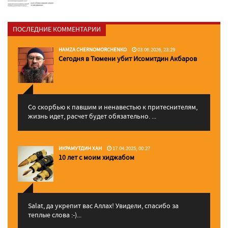
ПОСЛЕДНИЕ КОММЕНТАРИИ
HAMZA CHERNOMORCHENKO
03.06.2026, 23:29
Сегодня в Тюмени убит Исомитдин Акбаров
Со скорбью к павшим и ненавестью к притеснителям,
жизнь идет, расчет будет обязательно. ...
ИКРАМУТДИН ХАН
17.04.2025, 00:27
10 лет с моим хиджабом
Salat, да укрепит вас Аллаx! Увидели, спасибо за
теплые слова :-)...