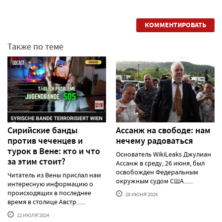
КОММЕНТИРОВАТЬ
Также по теме
Сирийские банды
Ассанж на свободе: нам
против чеченцев и
нечему радоваться
турок в Вене: кто и что
Основатель WikiLeaks Джулиан
за этим стоит?
Ассанж в среду, 26 июня, был
освобожден Федеральным
Читатель из Вены прислал нам
окружным судом США......
интересную информацию о
происходящих в последнее
28 ИЮНЯ'2024
время в столице Австр......
12 ИЮЛЯ'2024