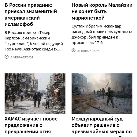
В России праздник:
Новый король Малайзии
приехал знаменитый
не хочет быть
американский
марионеткой
исламофоб
Султан Ибрагим Искандар,
наследный правитель султаната
В Россию приехал Такер
Джохор, был приведен к
Карлсон, американский
присяге как 17-й......
"журналист", бывший ведущий
Fox News. Ажиотаж среди z-......
31 ЯНВАРЯ'2024
5 ФЕВРАЛЯ'2024
ХАМАС изучает новое
Международный суд
предложение о
объявит решение о
прекращении огня
чрезвычайных мерах по