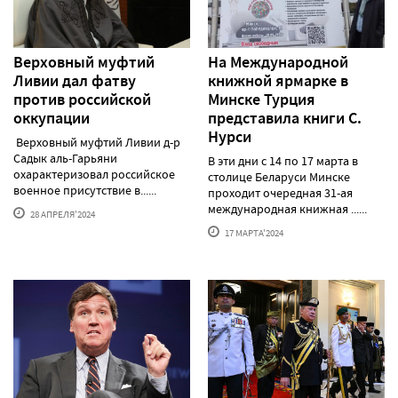
Верховный муфтий
На Международной
Ливии дал фатву
книжной ярмарке в
против российской
Минске Турция
оккупации
представила книги С.
Нурси
Верховный муфтий Ливии д-р
Садык аль-Гарьяни
В эти дни с 14 по 17 марта в
охарактеризовал российское
столице Беларуси Минске
военное присутствие в......
проходит очередная 31-ая
международная книжная ......
28 АПРЕЛЯ'2024
17 МАРТА'2024