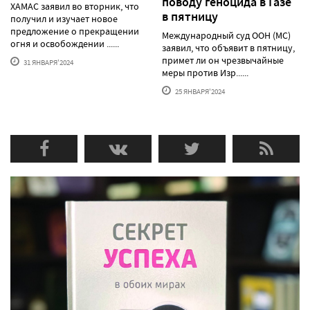
поводу геноцида в Газе
ХАМАС заявил во вторник, что
в пятницу
получил и изучает новое
предложение о прекращении
Международный суд ООН (МС)
огня и освобождении ......
заявил, что объявит в пятницу,
примет ли он чрезвычайные
31 ЯНВАРЯ'2024
меры против Изр......
25 ЯНВАРЯ'2024