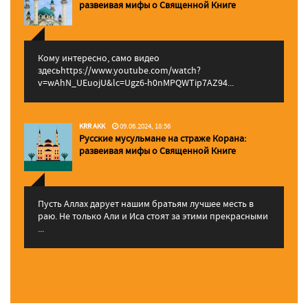
pазвеивая мифы о Священной Книге
Кому интересно, само видео
здесьhttps://www.youtube.com/watch?
v=wAhN_UEuojU&lc=Ugz6-h0nMPQWTip7AZ94...
KRR AKK
09.06.2024, 18:56
Русские мусульмане на страже Корана:
pазвеивая мифы о Священной Книге
Пусть Аллах дарует нашим братьям лучшее месть в
раю. Не только Али и Иса стоят за этими прекрасными
...