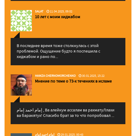
SALAT
11.04.2025, 09:02
10 лет с моим хиджабом
В последнее время тоже столкнулась с этой
проблемой. Ощущение будто я поспешила с
хиджабом и рано по...
HAMZA CHERNOMORCHENKO
30.01.2025, 15:22
Мнение по теме о 73-х течениях в исламе
إمام احمد إمام , Ва алейкум ассалам ва рахматуЛлахи
ва баракятух! Спасибо брат за то что попробовал ...
إمام احمد إمام
29.01.2025, 00:43