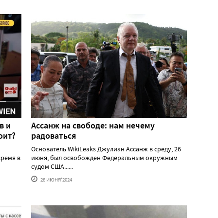
в и
Ассанж на свободе: нам нечему
оит?
радоваться
Основатель WikiLeaks Джулиан Ассанж в среду, 26
ремя в
июня, был освобожден Федеральным окружным
судом США......
28 ИЮНЯ'2024