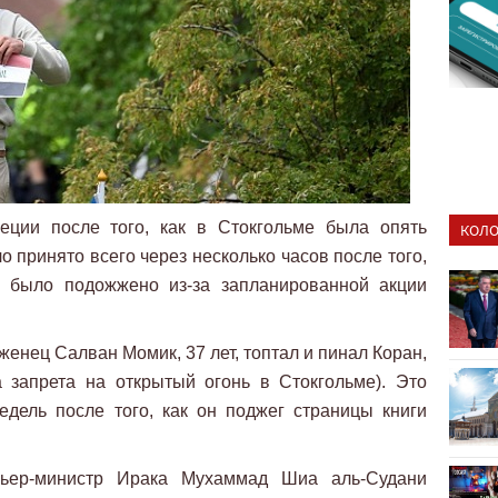
еции после того, как в Стокгольме была опять
КОЛО
 принято всего через несколько часов после того,
е было подожжено из-за запланированной акции
енец Салван Момик, 37 лет, топтал и пинал Коран,
а запрета на открытый огонь в Стокгольме). Это
едель после того, как он поджег страницы книги
ьер-министр Ирака Мухаммад Шиа аль-Судани