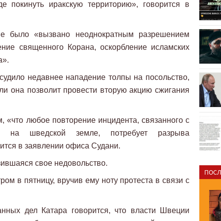
е покинуть иракскую территорию», говорится в
ие было «вызвано неоднократным разрешением
ение священного Корана, оскорбление исламских
а».
судило недавнее нападение толпы на посольство,
ли она позволит провести вторую акцию сжигания
 «что любое повторение инцидента, связанного с
а на шведской земле, потребует разрыва
ится в заявлении офиса Судани.
зившаяся свое недовольство.
ПОСЛ
ом в пятницу, вручив ему ноту протеста в связи с
анных дел Катара говорится, что власти Швеции