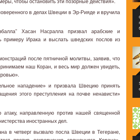
еры, чтобы остановить эти позорные действия».
оверенного в делах Швеции в Эр-Рияде и вручила
збалла" Хасан Насралла призвал арабские и
ь примеру Ирака и выслать шведских послов из
онстраций после пятничной молитвы, заявив, что
принимаем наш Коран, и весь мир должен увидеть,
кровью».
тельное нападение» и призвала Швецию принять
щения этого преступления на почве ненависти»
 атаку, направленную против нашей священной
нистерства иностранных дел.
на в четверг вызвало посла Швеции в Тегеране,