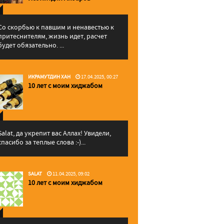
Со скорбью к павшим и ненавестью к
притеснителям, жизнь идет, расчет
будет обязательно. ...
ИКРАМУТДИН ХАН
17.04.2025, 00:27
10 лет с моим хиджабом
Salat, да укрепит вас Аллаx! Увидели,
спасибо за теплые слова :-)...
SALAT
11.04.2025, 09:02
10 лет с моим хиджабом