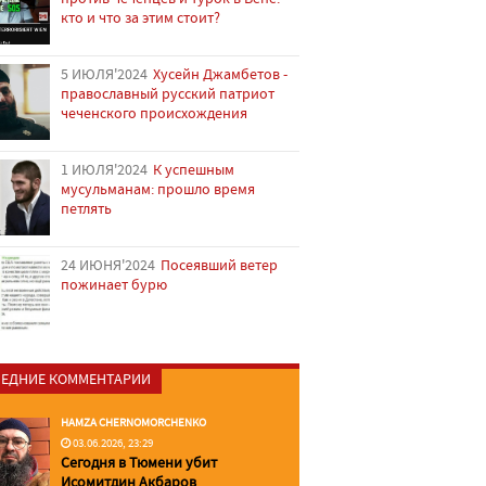
кто и что за этим стоит?
5 ИЮЛЯ'2024
Хусейн Джамбетов -
православный русский патриот
чеченского происхождения
1 ИЮЛЯ'2024
К успешным
мусульманам: прошло время
петлять
24 ИЮНЯ'2024
Посеявший ветер
пожинает бурю
ЕДНИЕ КОММЕНТАРИИ
HAMZA CHERNOMORCHENKO
03.06.2026, 23:29
Сегодня в Тюмени убит
Исомитдин Акбаров