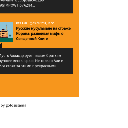
v=wAhN_UEuojU&lc=Ugz6-
h0nMPQWTip7AZ94...
KRR AKK
09.06.2024, 18:56
Русские мусульмане на страже
Корана: pазвеивая мифы о
Священной Книге
Пусть Аллах дарует нашим братьям
лучшее месть в раю. Не только Али и
Иса стоят за этими прекрасными ...
 by golosislama