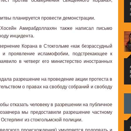
тест против осквернения священного Корана»,
литвы планируется провести демонстрации.
Хосейн Амирабдоллахян также написал письмо
оду инцидента.
вернение Корана в Стокгольме «как безрассудный
ь, и проявление исламофобии, подстрекающее к
заявило в четверг его министерство иностранных
م
дала разрешение на проведение акции протеста в
тельством о правах на свободу собраний и свободу
чтобы отказать человеку в разрешении на публичное
позавчера мы предоставили разрешение частному
 Остерлинг из стокгольмской полиции.
ведского происхождения) умудряется подорвать и