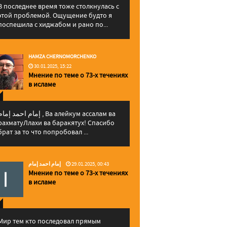
В последнее время тоже столкнулась с
этой проблемой. Ощущение будто я
поспешила с хиджабом и рано по...
HAMZA CHERNOMORCHENKO
30.01.2025, 15:22
Мнение по теме о 73-х течениях
в исламе
إمام احمد إما , Ва алейкум ассалам ва
рахматуЛлахи ва баракятух! Спасибо
брат за то что попробовал ...
إمام احمد إمام
29.01.2025, 00:43
Мнение по теме о 73-х течениях
в исламе
Мир тем кто последовал прямым