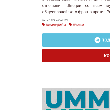
отношения Швеции со всем мус
общеевропейского фронта против Р
АВТОР: ЯКУБ ХАДЖИЧ
Исламофобия
Швеция
ПОД
КО