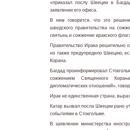
«приказал послу Швеции в Багдад
заявлении его офиса.
В нем говорится, что это решен
шведского правительства на сожж
святынь и сожжение иракского флаг
Правительство Ирака решительно о
но также предупредило Швецию, ес
Корана.
Багдад проинформировал Стокгольм,
сожжением Священного Коран
дипломатических отношений», говор
Ирак не единственная страна, выра
Катар вызвал посла Швеции рано утр
событиями в Стокгольме.
В заявлении министерства иностр