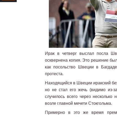
Ресурс
Ирак в четверг выслал посла Шв
осквернена копия. Это решение было
как посольство Швеции в Багдад
протеста.
Находящийся в Швеции иракский беж
но не стал его жечь (видимо из-з
случилось всего через несколько н
возле главной мечети Стокгольма.
Примерно в это же время прем