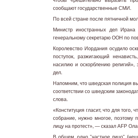
чтобы «решительно выразить про
сообщают государственные СМИ.
По всей стране после пятничной мо
Министр иностранных дел Ирана 
генеральному секретарю ООН по пов
Королевство Иордания осудило оск
поступок, разжигающий ненавист
насилию и оскорблению религий», 
дел.
Напомним, что шведская полиция вы
соответствии со шведским законода
слова.
«Конституция гласит, что для того, 
собрание, нужно многое, поэтому 
лицу на протест», — сказал AFP Ола
В общем, одно "частное лицо" (неш