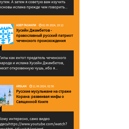
путем. А затем я советую вам изучить
основы ислама прежде чем говорить...
АЗЕР ГАСАНЛИ
02.09.2024, 19:12
Хусейн Джамбетов -
православный русский патриот
чеченского происхождения
Типы как ентот предатель чеченского
народа и ислама Хусейн Джамбетов,
несет откровенную чушь, ибо я...
ARSLAN
11.06.2024, 02:50
Русские мусульмане на страже
Корана: pазвеивая мифы о
Священной Книге
Кому интересно, само видео
здесьhttps://www.youtube.com/watch?