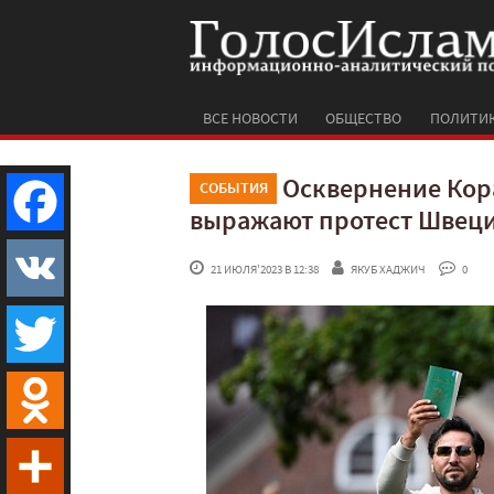
ВСЕ НОВОСТИ
ОБЩЕСТВО
ПОЛИТИ
Осквернение Кор
СОБЫТИЯ
выражают протест Швец
Facebook
 21 ИЮЛЯ'2023 В 12:38
ЯКУБ ХАДЖИЧ
 0
VK
Twitter
Odnoklassniki