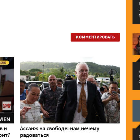
КОММЕНТИРОВАТЬ
م
в и
Ассанж на свободе: нам нечему
оит?
радоваться