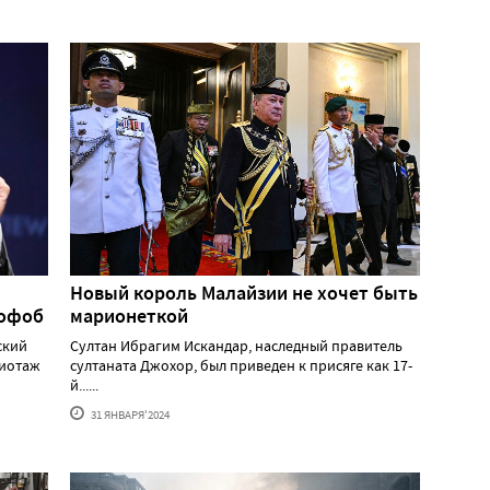
Новый король Малайзии не хочет быть
мофоб
марионеткой
ский
Султан Ибрагим Искандар, наследный правитель
жиотаж
султаната Джохор, был приведен к присяге как 17-
й......
31 ЯНВАРЯ'2024