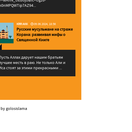
v=wAhN_UEuojU&lc=Ugz6-
h0nMPQWTip7AZ94...
KRR AKK
09.06.2024, 18:56
Русские мусульмане на страже
Корана: pазвеивая мифы о
Священной Книге
Пусть Аллах дарует нашим братьям
лучшее месть в раю. Не только Али и
Иса стоят за этими прекрасными ...
 by golosislama