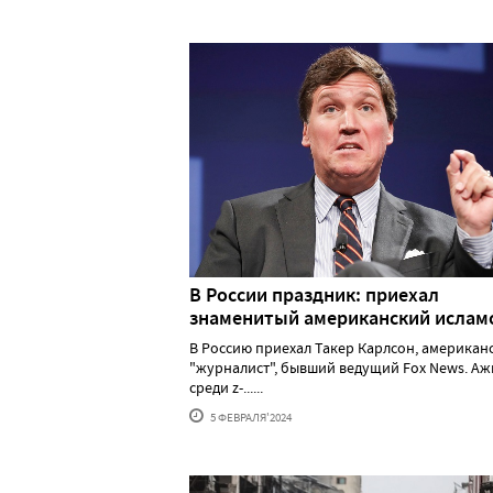
В России праздник: приехал
знаменитый американский исла
В Россию приехал Такер Карлсон, американ
"журналист", бывший ведущий Fox News. А
среди z-......
5 ФЕВРАЛЯ'2024