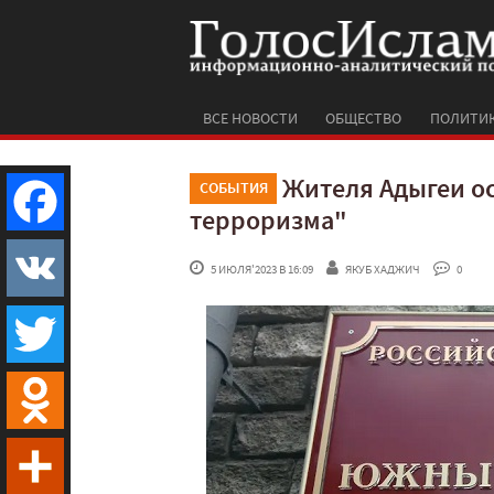
ВСЕ НОВОСТИ
ОБЩЕСТВО
ПОЛИТИ
Жителя Адыгеи ос
СОБЫТИЯ
терроризма"
Facebook
 5 ИЮЛЯ'2023 В 16:09
ЯКУБ ХАДЖИЧ
 0
VK
Twitter
Odnoklassniki