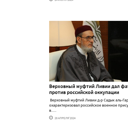
Верховный муфтий Ливии дал фа
против российской оккупации
Верховный муфтий Ливии д-р Садык аль-Га
охарактеризовал российское военное прис
в......
28 АПРЕЛЯ'2024