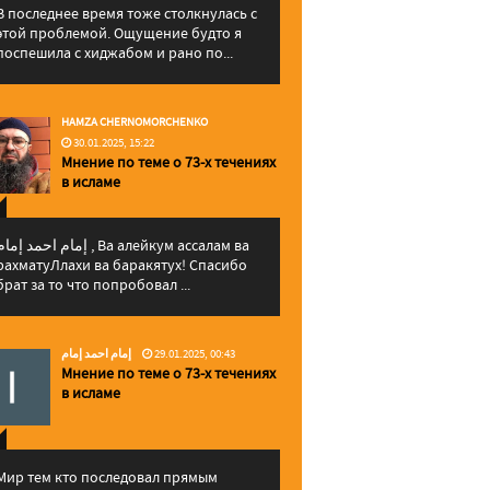
В последнее время тоже столкнулась с
этой проблемой. Ощущение будто я
поспешила с хиджабом и рано по...
HAMZA CHERNOMORCHENKO
30.01.2025, 15:22
Мнение по теме о 73-х течениях
в исламе
إمام احمد إما , Ва алейкум ассалам ва
рахматуЛлахи ва баракятух! Спасибо
брат за то что попробовал ...
إمام احمد إمام
29.01.2025, 00:43
Мнение по теме о 73-х течениях
в исламе
Мир тем кто последовал прямым