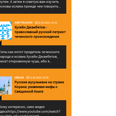
путем. А затем я советую вам изучить
основы ислама прежде чем говорить...
АЗЕР ГАСАНЛИ
02.09.2024, 19:12
Хусейн Джамбетов -
православный русский патриот
чеченского происхождения
Типы как ентот предатель чеченского
народа и ислама Хусейн Джамбетов,
несет откровенную чушь, ибо я...
ARSLAN
11.06.2024, 02:50
Русские мусульмане на страже
Корана: pазвеивая мифы о
Священной Книге
Кому интересно, само видео
здесьhttps://www.youtube.com/watch?