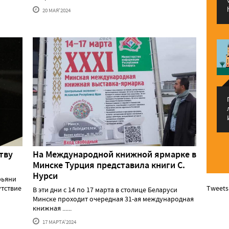
20 МАЯ'2024
тву
На Международной книжной ярмарке в
Минске Турция представила книги С.
Нурси
рьяни
утствие
Tweets
В эти дни с 14 по 17 марта в столице Беларуси
Минске проходит очередная 31-ая международная
книжная ......
17 МАРТА'2024