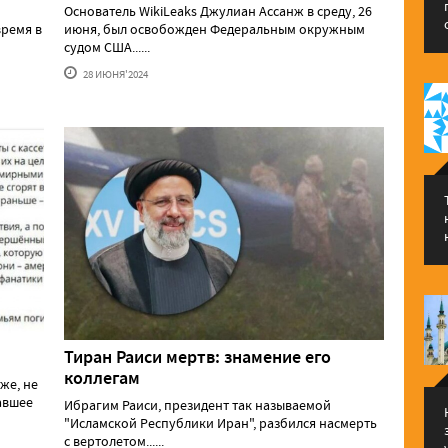
Основатель WikiLeaks Джулиан Ассанж в среду, 26
ремя в
июня, был освобожден Федеральным окружным
судом США......
28 ИЮНЯ'2024
Тиран Раиси мертв: знамение его
коллегам
же, не
давшее
Ибрагим Раиси, президент так называемой
"Исламской Республики Иран", разбился насмерть
с вертолетом......