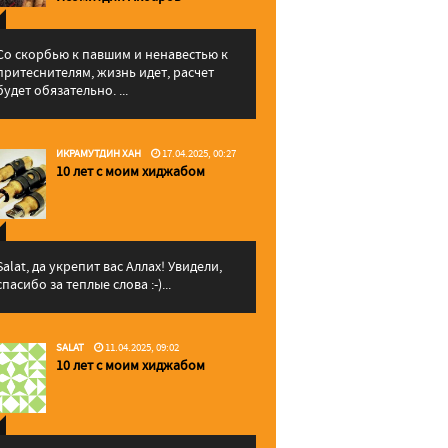
Со скорбью к павшим и ненавестью к
притеснителям, жизнь идет, расчет
будет обязательно. ...
ИКРАМУТДИН ХАН
17.04.2025, 00:27
10 лет с моим хиджабом
Salat, да укрепит вас Аллаx! Увидели,
спасибо за теплые слова :-)...
SALAT
11.04.2025, 09:02
10 лет с моим хиджабом