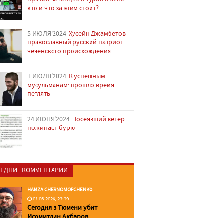
кто и что за этим стоит?
5 ИЮЛЯ'2024
Хусейн Джамбетов -
православный русский патриот
чеченского происхождения
1 ИЮЛЯ'2024
К успешным
мусульманам: прошло время
петлять
24 ИЮНЯ'2024
Посеявший ветер
пожинает бурю
ЕДНИЕ КОММЕНТАРИИ
HAMZA CHERNOMORCHENKO
03.06.2026, 23:29
Сегодня в Тюмени убит
Исомитдин Акбаров