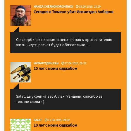
HAMZA CHERNOMORCHENKO
03.06.2026, 23:29
Сегодня в Тюмени убит Исомитдин Акбаров
Со скорбью к павшим и ненавестью к притеснителям,
жизнь идет, расчет будет обязательно. ...
ИКРАМУТДИН ХАН
17.04.2025, 00:27
10 лет с моим хиджабом
Salat, да укрепит вас Аллаx! Увидели, спасибо за
теплые слова :-)...
SALAT
11.04.2025, 09:02
10 лет с моим хиджабом