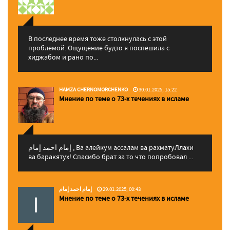
В последнее время тоже столкнулась с этой
проблемой. Ощущение будто я поспешила с
хиджабом и рано по...
HAMZA CHERNOMORCHENKO
30.01.2025, 15:22
Мнение по теме о 73-х течениях в исламе
إمام احمد إمام , Ва алейкум ассалам ва рахматуЛлахи
ва баракятух! Спасибо брат за то что попробовал ...
إمام احمد إمام
29.01.2025, 00:43
Мнение по теме о 73-х течениях в исламе