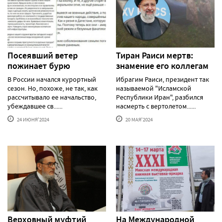
Посеявший ветер
Тиран Раиси мертв:
пожинает бурю
знамение его коллегам
В России начался курортный
Ибрагим Раиси, президент так
сезон. Но, похоже, не так, как
называемой "Исламской
рассчитывало ее начальство,
Республики Иран", разбился
убеждавшее св......
насмерть с вертолетом......
24 ИЮНЯ'2024
20 МАЯ'2024
Верховный муфтий
На Международной