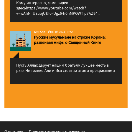
Кому интересно, само видео
здесьhttps://www.youtube.com/watch?
v=wAhN_UEuojU&lc=Ugz6-h0nMPQWTip7AZ94...
KRR AKK
09.06.2024, 18:56
Русские мусульмане на страже Корана:
pазвеивая мифы о Священной Книге
Пусть Аллах дарует нашим братьям лучшее месть в
раю. Не только Али и Иса стоят за этими прекрасными
...
О портале
Пользовательское соглашение