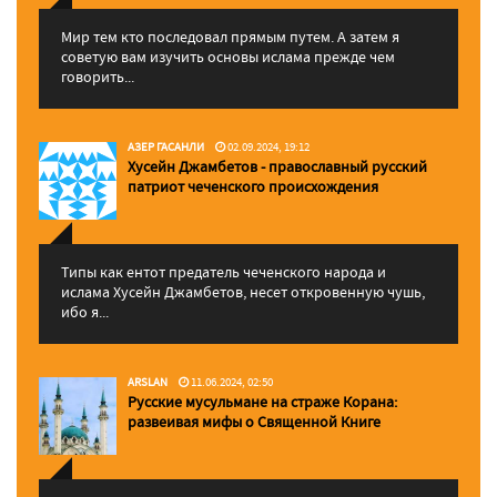
Мир тем кто последовал прямым путем. А затем я
советую вам изучить основы ислама прежде чем
говорить...
АЗЕР ГАСАНЛИ
02.09.2024, 19:12
Хусейн Джамбетов - православный русский
патриот чеченского происхождения
Типы как ентот предатель чеченского народа и
ислама Хусейн Джамбетов, несет откровенную чушь,
ибо я...
ARSLAN
11.06.2024, 02:50
Русские мусульмане на страже Корана:
pазвеивая мифы о Священной Книге