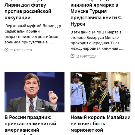
Ливии дал фатву
книжной ярмарке в
против российской
Минске Турция
оккупации
представила книги С.
Нурси
Верховный муфтий Ливии д-р
Садык аль-Гарьяни
В эти дни с 14 по 17 марта в
охарактеризовал российское
столице Беларуси Минске
военное присутствие в......
проходит очередная 31-ая
международная книжная ......
28 АПРЕЛЯ'2024
17 МАРТА'2024
В России праздник:
Новый король Малайзии
приехал знаменитый
не хочет быть
американский
марионеткой