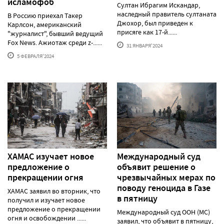
исламофоб
Султан Ибрагим Искандар,
наследный правитель султаната
В Россию приехал Такер
Джохор, был приведен к
Карлсон, американский
присяге как 17-й......
"журналист", бывший ведущий
Fox News. Ажиотаж среди z-......
31 ЯНВАРЯ'2024
5 ФЕВРАЛЯ'2024
ХАМАС изучает новое
Международный суд
предложение о
объявит решение о
прекращении огня
чрезвычайных мерах по
поводу геноцида в Газе
ХАМАС заявил во вторник, что
в пятницу
получил и изучает новое
предложение о прекращении
Международный суд ООН (МС)
огня и освобождении ......
заявил, что объявит в пятницу,