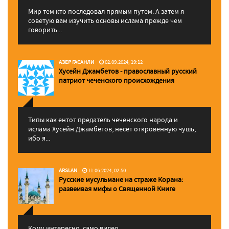
Мир тем кто последовал прямым путем. А затем я
советую вам изучить основы ислама прежде чем
говорить...
АЗЕР ГАСАНЛИ
02.09.2024, 19:12
Хусейн Джамбетов - православный русский
патриот чеченского происхождения
Типы как ентот предатель чеченского народа и
ислама Хусейн Джамбетов, несет откровенную чушь,
ибо я...
ARSLAN
11.06.2024, 02:50
Русские мусульмане на страже Корана:
pазвеивая мифы о Священной Книге
Кому интересно, само видео