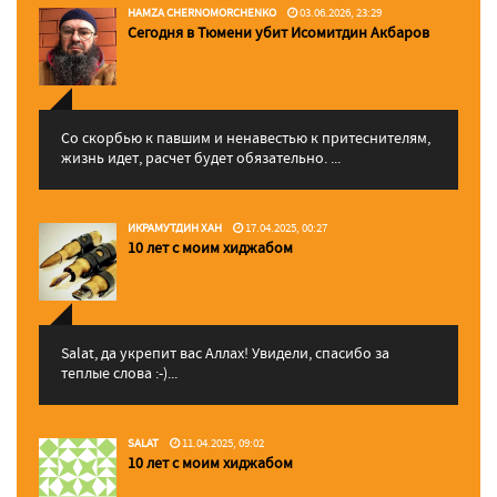
HAMZA CHERNOMORCHENKO
03.06.2026, 23:29
Сегодня в Тюмени убит Исомитдин Акбаров
Со скорбью к павшим и ненавестью к притеснителям,
жизнь идет, расчет будет обязательно. ...
ИКРАМУТДИН ХАН
17.04.2025, 00:27
10 лет с моим хиджабом
Salat, да укрепит вас Аллаx! Увидели, спасибо за
теплые слова :-)...
SALAT
11.04.2025, 09:02
10 лет с моим хиджабом