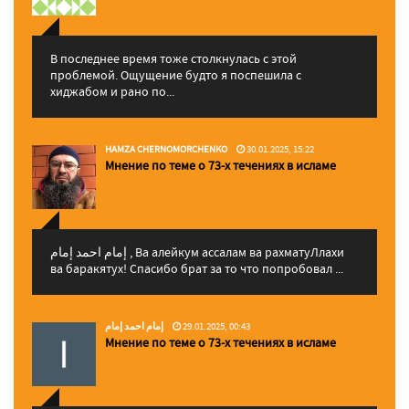
В последнее время тоже столкнулась с этой
проблемой. Ощущение будто я поспешила с
хиджабом и рано по...
HAMZA CHERNOMORCHENKO
30.01.2025, 15:22
Мнение по теме о 73-х течениях в исламе
إمام احمد إمام , Ва алейкум ассалам ва рахматуЛлахи
ва баракятух! Спасибо брат за то что попробовал ...
إمام احمد إمام
29.01.2025, 00:43
Мнение по теме о 73-х течениях в исламе