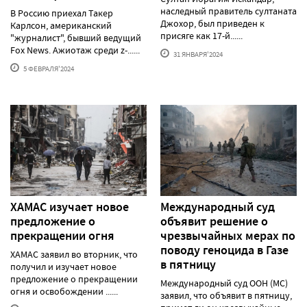
наследный правитель султаната
В Россию приехал Такер
Джохор, был приведен к
Карлсон, американский
присяге как 17-й......
"журналист", бывший ведущий
Fox News. Ажиотаж среди z-......
31 ЯНВАРЯ'2024
5 ФЕВРАЛЯ'2024
ХАМАС изучает новое
Международный суд
предложение о
объявит решение о
прекращении огня
чрезвычайных мерах по
поводу геноцида в Газе
ХАМАС заявил во вторник, что
в пятницу
получил и изучает новое
предложение о прекращении
Международный суд ООН (МС)
огня и освобождении ......
заявил, что объявит в пятницу,