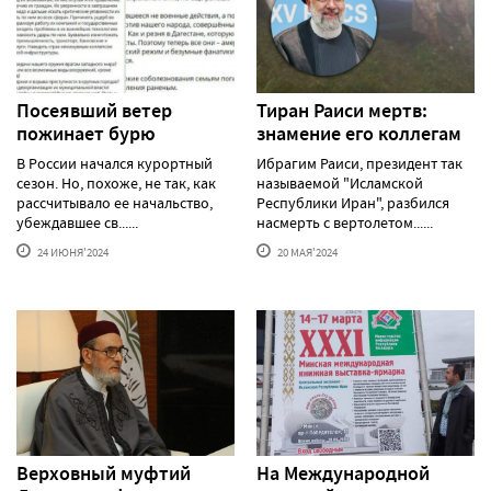
Посеявший ветер
Тиран Раиси мертв:
пожинает бурю
знамение его коллегам
В России начался курортный
Ибрагим Раиси, президент так
сезон. Но, похоже, не так, как
называемой "Исламской
рассчитывало ее начальство,
Республики Иран", разбился
убеждавшее св......
насмерть с вертолетом......
24 ИЮНЯ'2024
20 МАЯ'2024
Верховный муфтий
На Международной