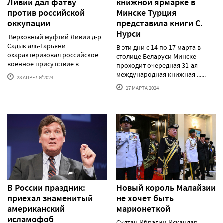
Ливии дал фатву
книжной ярмарке в
против российской
Минске Турция
оккупации
представила книги С.
Нурси
Верховный муфтий Ливии д-р
Садык аль-Гарьяни
В эти дни с 14 по 17 марта в
охарактеризовал российское
столице Беларуси Минске
военное присутствие в......
проходит очередная 31-ая
международная книжная ......
28 АПРЕЛЯ'2024
17 МАРТА'2024
В России праздник:
Новый король Малайзии
приехал знаменитый
не хочет быть
американский
марионеткой
исламофоб
Султан Ибрагим Искандар,