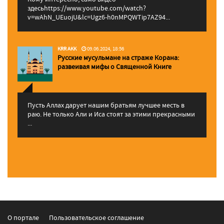
здесьhttps://www.youtube.com/watch?
v=wAhN_UEuojU&lc=Ugz6-h0nMPQWTip7AZ94...
KRR AKK
09.06.2024, 18:56
Русские мусульмане на страже Корана:
pазвеивая мифы о Священной Книге
Пусть Аллах дарует нашим братьям лучшее месть в
раю. Не только Али и Иса стоят за этими прекрасными
...
О портале
Пользовательское соглашение