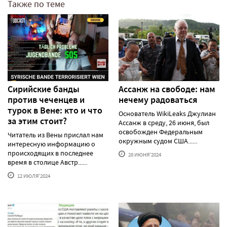
Также по теме
Сирийские банды
Ассанж на свободе: нам
против чеченцев и
нечему радоваться
турок в Вене: кто и что
Основатель WikiLeaks Джулиан
за этим стоит?
Ассанж в среду, 26 июня, был
освобожден Федеральным
Читатель из Вены прислал нам
окружным судом США......
интересную информацию о
происходящих в последнее
28 ИЮНЯ'2024
время в столице Австр......
12 ИЮЛЯ'2024