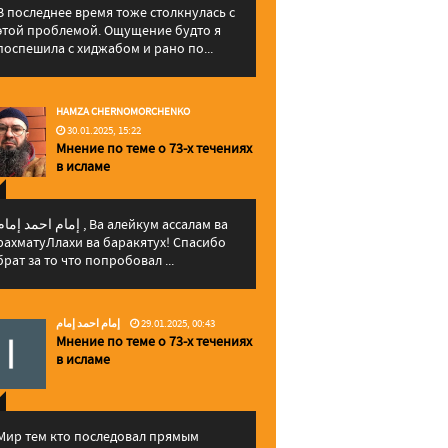
В последнее время тоже столкнулась с
этой проблемой. Ощущение будто я
поспешила с хиджабом и рано по...
HAMZA CHERNOMORCHENKO
30.01.2025, 15:22
Мнение по теме о 73-х течениях
в исламе
إمام احمد إما , Ва алейкум ассалам ва
рахматуЛлахи ва баракятух! Спасибо
брат за то что попробовал ...
إمام احمد إمام
29.01.2025, 00:43
Мнение по теме о 73-х течениях
в исламе
Мир тем кто последовал прямым