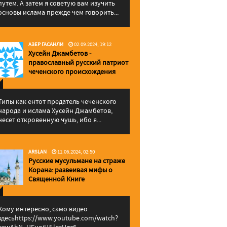
путем. А затем я советую вам изучить
основы ислама прежде чем говорить...
АЗЕР ГАСАНЛИ
02.09.2024, 19:12
Хусейн Джамбетов -
православный русский патриот
чеченского происхождения
Типы как ентот предатель чеченского
народа и ислама Хусейн Джамбетов,
несет откровенную чушь, ибо я...
ARSLAN
11.06.2024, 02:50
Русские мусульмане на страже
Корана: pазвеивая мифы о
Священной Книге
Кому интересно, само видео
здесьhttps://www.youtube.com/watch?