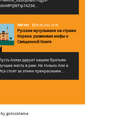
v=wAhN_UEuojU&lc=Ugz6-
h0nMPQWTip7AZ94...
KRR AKK
09.06.2024, 18:56
Русские мусульмане на страже
Корана: pазвеивая мифы о
Священной Книге
Пусть Аллах дарует нашим братьям
лучшее месть в раю. Не только Али и
Иса стоят за этими прекрасными ...
 by golosislama