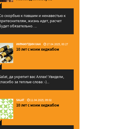
Со скорбью к павшим и ненавестью к
притеснителям, жизнь идет, расчет
будет обязательно. ...
ИКРАМУТДИН ХАН
17.04.2025, 00:27
10 лет с моим хиджабом
Salat, да укрепит вас Аллаx! Увидели,
спасибо за теплые слова :-)...
SALAT
11.04.2025, 09:02
10 лет с моим хиджабом