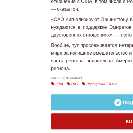
отношения с США, в том числе с Ро
— сказал он.
«ОАЭ сигнализируют Вашингтону в 
нуждаются в поддержке Эмиратов
двусторонних отношениях», — поясн
Вообще, тут прослеживается интер
мире за излишнее вмешательство и 
часть региона недовольна Амери
региона.
АВТОР: ЯКУБ ХАДЖИЧ
США
ОАЭ
Персидский Залив
ПОД
КО