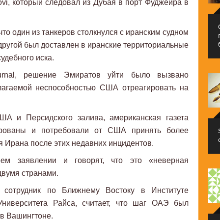
ovi, который следовал из Дубая в порт Фуджейра в
то один из танкеров столкнулся с иранским судном
 другой был доставлен в иранские территориальные
удебного иска.
urnal, решение Эмиратов уйти было вызвано
лагаемой неспособностью США отреагировать на
А и Персидского залива, американская газета
рованы и потребовали от США принять более
 Ирана после этих недавних инцидентов.
м заявлении и говорят, что это «неверная
двумя странами.
 сотрудник по Ближнему Востоку в Институте
Университета Райса, считает, что шаг ОАЭ был
в Вашингтоне.