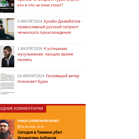
кто и что за этим стоит?
5 ИЮЛЯ'2024
Хусейн Джамбетов -
православный русский патриот
чеченского происхождения
1 ИЮЛЯ'2024
К успешным
мусульманам: прошло время
петлять
24 ИЮНЯ'2024
Посеявший ветер
пожинает бурю
ЕДНИЕ КОММЕНТАРИИ
HAMZA CHERNOMORCHENKO
03.06.2026, 23:29
Сегодня в Тюмени убит
Исомитдин Акбаров