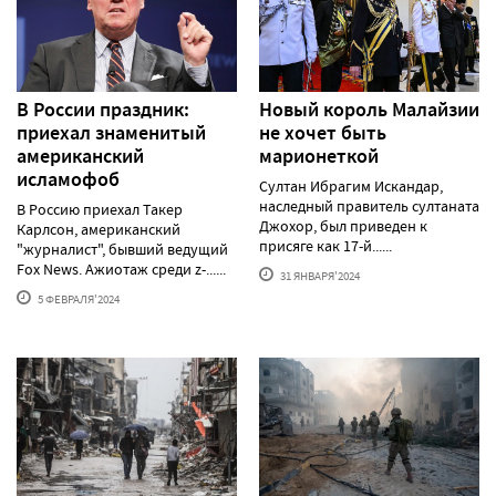
В России праздник:
Новый король Малайзии
приехал знаменитый
не хочет быть
американский
марионеткой
исламофоб
Султан Ибрагим Искандар,
наследный правитель султаната
В Россию приехал Такер
Джохор, был приведен к
Карлсон, американский
присяге как 17-й......
"журналист", бывший ведущий
Fox News. Ажиотаж среди z-......
31 ЯНВАРЯ'2024
5 ФЕВРАЛЯ'2024