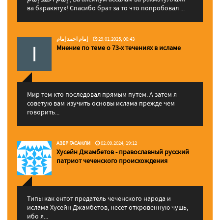
ва баракятух! Спасибо брат за то что попробовал ...
إمام احمد إمام
29.01.2025, 00:43
Мнение по теме о 73-х течениях в исламе
Мир тем кто последовал прямым путем. А затем я
советую вам изучить основы ислама прежде чем
говорить...
АЗЕР ГАСАНЛИ
02.09.2024, 19:12
Хусейн Джамбетов - православный русский
патриот чеченского происхождения
Типы как ентот предатель чеченского народа и
ислама Хусейн Джамбетов, несет откровенную чушь,
ибо я...