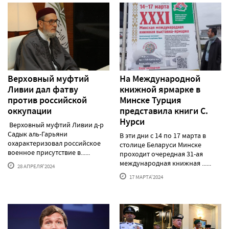
Верховный муфтий
На Международной
Ливии дал фатву
книжной ярмарке в
против российской
Минске Турция
оккупации
представила книги С.
Нурси
Верховный муфтий Ливии д-р
Садык аль-Гарьяни
В эти дни с 14 по 17 марта в
охарактеризовал российское
столице Беларуси Минске
военное присутствие в......
проходит очередная 31-ая
международная книжная ......
28 АПРЕЛЯ'2024
17 МАРТА'2024