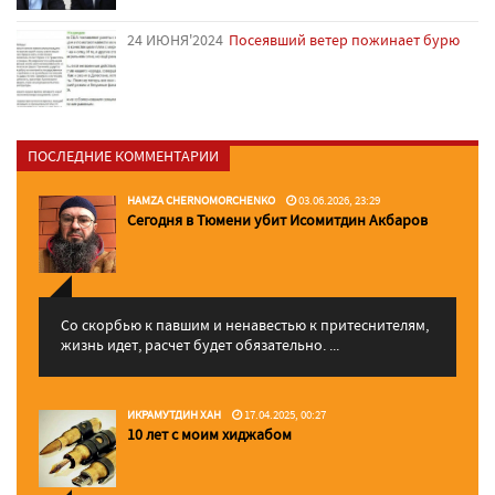
24 ИЮНЯ'2024
Посеявший ветер пожинает бурю
ПОСЛЕДНИЕ КОММЕНТАРИИ
HAMZA CHERNOMORCHENKO
03.06.2026, 23:29
Сегодня в Тюмени убит Исомитдин Акбаров
Со скорбью к павшим и ненавестью к притеснителям,
жизнь идет, расчет будет обязательно. ...
ИКРАМУТДИН ХАН
17.04.2025, 00:27
10 лет с моим хиджабом