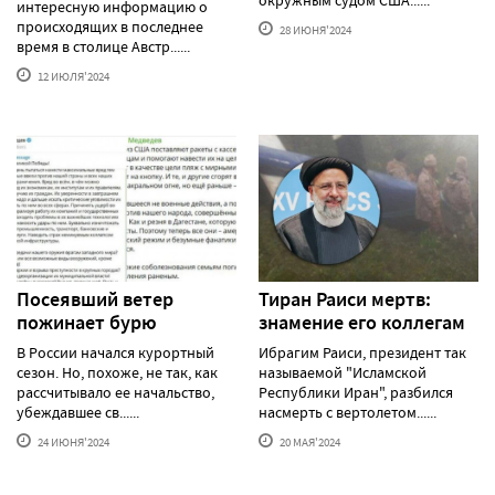
окружным судом США......
интересную информацию о
происходящих в последнее
28 ИЮНЯ'2024
время в столице Австр......
12 ИЮЛЯ'2024
Посеявший ветер
Тиран Раиси мертв:
пожинает бурю
знамение его коллегам
В России начался курортный
Ибрагим Раиси, президент так
сезон. Но, похоже, не так, как
называемой "Исламской
рассчитывало ее начальство,
Республики Иран", разбился
убеждавшее св......
насмерть с вертолетом......
24 ИЮНЯ'2024
20 МАЯ'2024