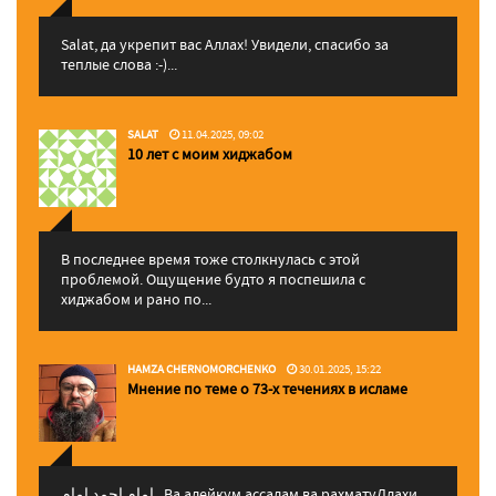
Salat, да укрепит вас Аллаx! Увидели, спасибо за
теплые слова :-)...
SALAT
11.04.2025, 09:02
10 лет с моим хиджабом
В последнее время тоже столкнулась с этой
проблемой. Ощущение будто я поспешила с
хиджабом и рано по...
HAMZA CHERNOMORCHENKO
30.01.2025, 15:22
Мнение по теме о 73-х течениях в исламе
إمام احمد إمام , Ва алейкум ассалам ва рахматуЛлахи