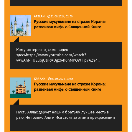
ARSLAN
11.06.2024, 02:50
Русские мусульмане на страже Корана:
pазвеивая мифы о Священной Книге
Кому интересно, само видео
здесьhttps://www.youtube.com/watch?
v=wAhN_UEuojU&lc=Ugz6-h0nMPQWTip7AZ94...
KRR AKK
09.06.2024, 18:56
Русские мусульмане на страже Корана:
pазвеивая мифы о Священной Книге
Пусть Аллах дарует нашим братьям лучшее месть в
раю. Не только Али и Иса стоят за этими прекрасными
...