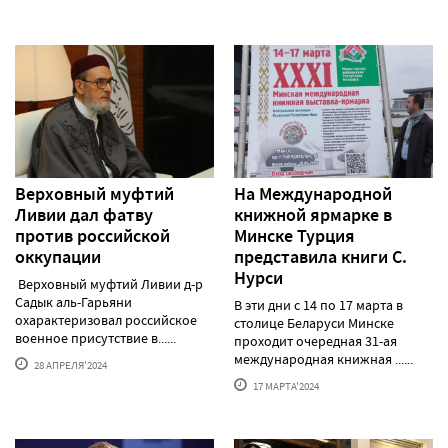
Верховный муфтий
На Международной
Ливии дал фатву
книжной ярмарке в
против российской
Минске Турция
оккупации
представила книги С.
Нурси
Верховный муфтий Ливии д-р
Садык аль-Гарьяни
В эти дни с 14 по 17 марта в
охарактеризовал российское
столице Беларуси Минске
военное присутствие в......
проходит очередная 31-ая
международная книжная ......
28 АПРЕЛЯ'2024
17 МАРТА'2024