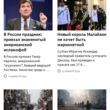
В России праздник:
Новый король Малайзии
приехал знаменитый
не хочет быть
американский
марионеткой
исламофоб
Султан Ибрагим Искандар,
наследный правитель султаната
В Россию приехал Такер
Джохор, был приведен к
Карлсон, американский
присяге как 17-й......
"журналист", бывший ведущий
Fox News. Ажиотаж среди z-......
31 ЯНВАРЯ'2024
5 ФЕВРАЛЯ'2024