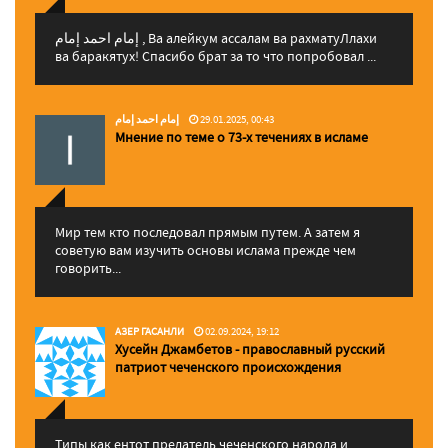
إمام احمد إمام , Ва алейкум ассалам ва рахматуЛлахи
ва баракятух! Спасибо брат за то что попробовал ...
إمام احمد إمام
29.01.2025, 00:43
Мнение по теме о 73-х течениях в исламе
Мир тем кто последовал прямым путем. А затем я
советую вам изучить основы ислама прежде чем
говорить...
АЗЕР ГАСАНЛИ
02.09.2024, 19:12
Хусейн Джамбетов - православный русский
патриот чеченского происхождения
Типы как ентот предатель чеченского народа и