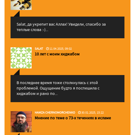
Salat, да укрепит вас Аллаx! Увидели, спасибо за
теплые слова :-)...
SALAT
11.04.2025, 09:02
10 лет с моим хиджабом
В последнее время тоже столкнулась с этой
проблемой. Ощущение будто я поспешила с
хиджабом и рано по...
HAMZA CHERNOMORCHENKO
30.01.2025, 15:22
Мнение по теме о 73-х течениях в исламе