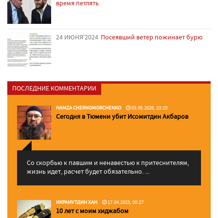
время петлять
24 ИЮНЯ'2024
Посеявший ветер пожинает бурю
ПОСЛЕДНИЕ КОММЕНТАРИИ
HAMZA CHERNOMORCHENKO
03.06.2026, 23:29
Сегодня в Тюмени убит Исомитдин Акбаров
Со скорбью к павшим и ненавестью к притеснителям,
жизнь идет, расчет будет обязательно. ...
ИКРАМУТДИН ХАН
17.04.2025, 00:27
10 лет с моим хиджабом