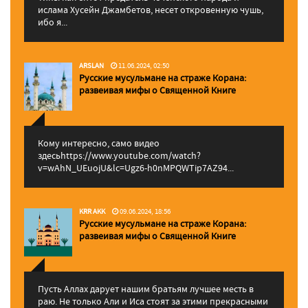
ислама Хусейн Джамбетов, несет откровенную чушь,
ибо я...
ARSLAN
11.06.2024, 02:50
Русские мусульмане на страже Корана:
pазвеивая мифы о Священной Книге
Кому интересно, само видео
здесьhttps://www.youtube.com/watch?
v=wAhN_UEuojU&lc=Ugz6-h0nMPQWTip7AZ94...
KRR AKK
09.06.2024, 18:56
Русские мусульмане на страже Корана:
pазвеивая мифы о Священной Книге
Пусть Аллах дарует нашим братьям лучшее месть в
раю. Не только Али и Иса стоят за этими прекрасными