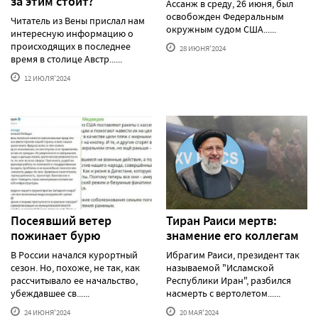
за этим стоит?
Ассанж в среду, 26 июня, был
освобожден Федеральным
Читатель из Вены прислал нам
окружным судом США......
интересную информацию о
происходящих в последнее
28 ИЮНЯ'2024
время в столице Австр......
12 ИЮЛЯ'2024
Посеявший ветер
Тиран Раиси мертв:
пожинает бурю
знамение его коллегам
В России начался курортный
Ибрагим Раиси, президент так
сезон. Но, похоже, не так, как
называемой "Исламской
рассчитывало ее начальство,
Республики Иран", разбился
убеждавшее св......
насмерть с вертолетом......
24 ИЮНЯ'2024
20 МАЯ'2024