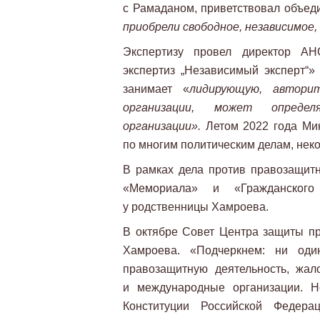
с Рамаданом, приветствовал объед
приобрели свободное, независимое
Экспертизу провел директор АН
экспертиз „Независимый эксперт“
занимает «
лидирующую, автори
организации, может опреде
организации».
Летом 2022 года Мин
по многим политическим делам, нек
В рамках дела против правозащит
«Мемориала» и «Гражданског
у родственницы Хамроева.
В октябре Совет Центра защиты п
Хамроева. «Подчеркнем: ни оди
правозащитную деятельность, жа
и международные организации. Н
Конституции Российской Федер