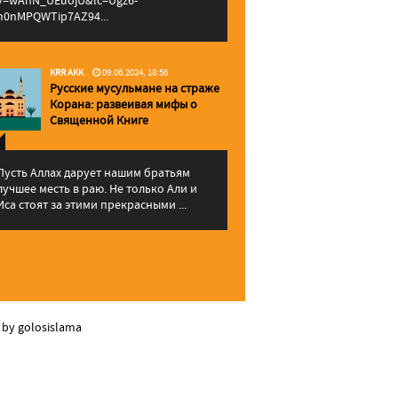
v=wAhN_UEuojU&lc=Ugz6-
h0nMPQWTip7AZ94...
KRR AKK
09.06.2024, 18:56
Русские мусульмане на страже
Корана: pазвеивая мифы о
Священной Книге
Пусть Аллах дарует нашим братьям
лучшее месть в раю. Не только Али и
Иса стоят за этими прекрасными ...
 by golosislama