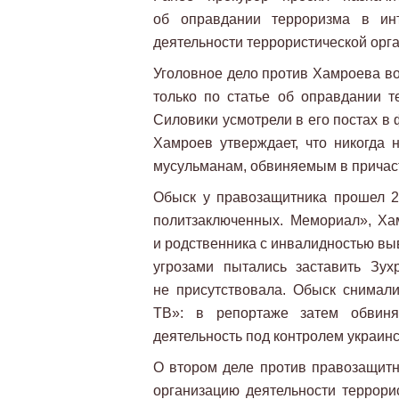
об оправдании терроризма в инт
деятельности террористической органи
Уголовное дело против Хамроева во
только по статье об оправдании т
Силовики усмотрели в его постах в
Хамроев утверждает, что никогда н
мусульманам, обвиняемым в причаст
Обыск у правозащитника прошел 2
политзаключенных. Мемориал», Ха
и родственника с инвалидностью вы
угрозами пытались заставить Зух
не присутствовала. Обыск снимали
ТВ»: в репортаже затем обвиня
деятельность под контролем украинс
О втором деле против правозащитн
организацию деятельности террорис