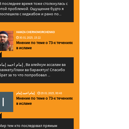
В последнее время тоже столкнулась с
этой проблемой. Ощущение будто я
поспешила с хиджабом и рано по...
HAMZA CHERNOMORCHENKO
30.01.2025, 15:22
Мнение по теме о 73-х течениях
в исламе
إمام احمد إما , Ва алейкум ассалам ва
рахматуЛлахи ва баракятух! Спасибо
брат за то что попробовал ...
إمام احمد إمام
29.01.2025, 00:43
Мнение по теме о 73-х течениях
в исламе
Мир тем кто последовал прямым