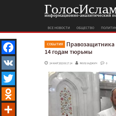
ВСЕ НОВОСТИ
ОБЩЕСТВО
ПОЛИТИ
Правозащитника 
СОБЫТИЯ
14 годам тюрьмы
Facebook
 24 МАЯ'2023 В 17:14
ЯКУБ ХАДЖИЧ
 0
VK
Twitter
Odnoklassniki