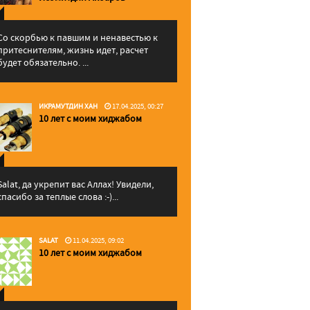
Со скорбью к павшим и ненавестью к
притеснителям, жизнь идет, расчет
будет обязательно. ...
ИКРАМУТДИН ХАН
17.04.2025, 00:27
10 лет с моим хиджабом
Salat, да укрепит вас Аллаx! Увидели,
спасибо за теплые слова :-)...
SALAT
11.04.2025, 09:02
10 лет с моим хиджабом