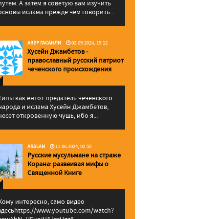
путем. А затем я советую вам изучить
основы ислама прежде чем говорить...
АЗЕР ГАСАНЛИ
02.09.2024, 19:12
Хусейн Джамбетов -
православный русский патриот
чеченского происхождения
Типы как ентот предатель чеченского
народа и ислама Хусейн Джамбетов,
несет откровенную чушь, ибо я...
ARSLAN
11.06.2024, 02:50
Русские мусульмане на страже
Корана: pазвеивая мифы о
Священной Книге
Кому интересно, само видео
здесьhttps://www.youtube.com/watch?