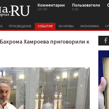
Комментарии
Пользователи
125 728
6 191
КА
ПРОСВЕЩЕНИЕ
СОБЫТИЯ
ИХ НРАВЫ
ЭКОНОМИКА
СР
Бахрома Хамроева приговорили к