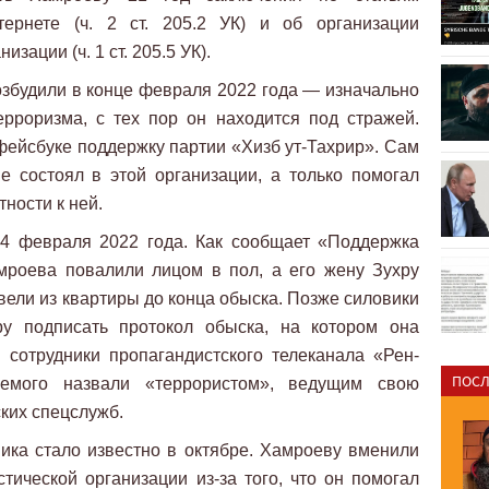
ернете (ч. 2 ст. 205.2 УК) и об организации
зации (ч. 1 ст. 205.5 УК).
збудили в конце февраля 2022 года — изначально
ерроризма, с тех пор он находится под стражей.
 фейсбуке поддержку партии «Хизб ут-Тахрир». Сам
е состоял в этой организации, а только помогал
ности к ней.
4 февраля 2022 года. Как сообщает «Поддержка
мроева повалили лицом в пол, а его жену Зухру
вели из квартиры до конца обыска. Позже силовики
ру подписать протокол обыска, на котором она
 сотрудники пропагандистского телеканала «Рен-
ПОСЛ
емого назвали «террористом», ведущим свою
ких спецслужб.
ика стало известно в октябре. Хамроеву вменили
тической организации из-за того, что он помогал