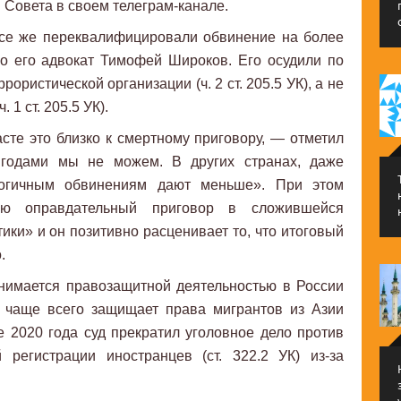
 Совета в своем телеграм-канале.
се же переквалифицировали обвинение на более
о его адвокат Тимофей Широков. Его осудили по
рористической организации (ч. 2 ст. 205.5 УК), а не
 1 ст. 205.5 УК).
асте это близко к смертному приговору, — отметил
 годами мы не можем. В других странах, даже
логичным обвинениям дают меньше». При этом
ью оправдательный приговор в сложившейся
ики» и он позитивно расценивает то, что итоговый
.
нимается правозащитной деятельностью в России
н чаще всего защищает права мигрантов из Азии
 2020 года суд прекратил уголовное дело против
регистрации иностранцев (ст. 322.2 УК) из-за