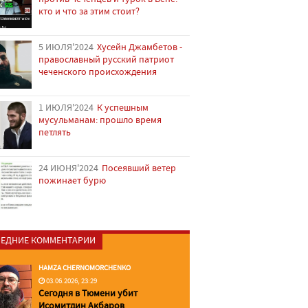
кто и что за этим стоит?
5 ИЮЛЯ'2024
Хусейн Джамбетов -
православный русский патриот
чеченского происхождения
1 ИЮЛЯ'2024
К успешным
мусульманам: прошло время
петлять
24 ИЮНЯ'2024
Посеявший ветер
пожинает бурю
ЕДНИЕ КОММЕНТАРИИ
HAMZA CHERNOMORCHENKO
03.06.2026, 23:29
Сегодня в Тюмени убит
Исомитдин Акбаров