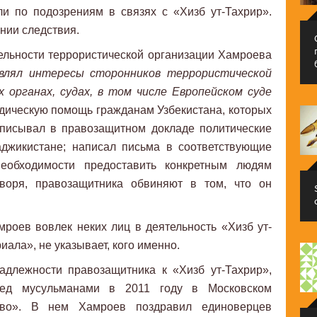
и по подозрениям в связях с «Хизб ут-Тахрир».
нии следствия.
ельности террористической организации Хамроева
влял интересы сторонников террористической
 органах, судах, в том числе Европейском суде
идическую помощь гражданам Узбекистана, которых
описывал в правозащитном докладе политические
аджикистане; написал письма в соответствующие
обходимости предоставить конкретным людям
оворя, правозащитника обвиняют в том, что он
амроев вовлек неких лиц в деятельность «Хизб ут-
ала», не указывает, кого именно.
адлежности правозащитника к «Хизб ут-Тахрир»,
ред мусульманами в 2011 году в Московском
ово». В нем Хамроев поздравил единоверцев