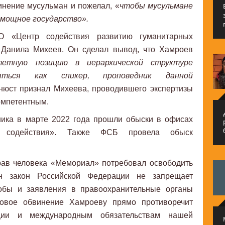
инение мусульман и пожелал, «
чтобы мусульмане
, мощное государство».
О «Центр содействия развитию гуманитарных
» Данила Михеев. Он сделал вывод, что Хамроев
тетную позицию в иерархической структуре
ляться как спикер, проповедник данной
юст признал Михеева, проводившего экспертизы
омпетентным.
م
ника в марте 2022 года прошли обыски в офисах
о содействия». Также ФСБ провела обыск
рав человека «Мемориал» потребовал освободить
н закон Российской Федерации не запрещает
лобы и заявления в правоохранительные органы
овое обвинение Хамроеву прямо противоречит
ации и международным обязательствам нашей