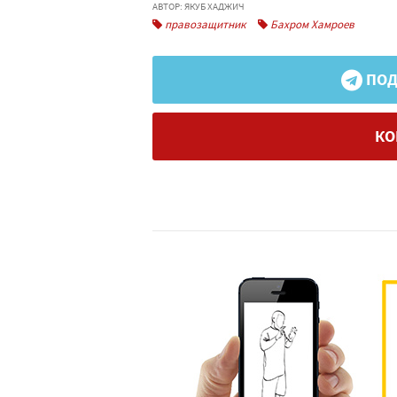
АВТОР: ЯКУБ ХАДЖИЧ
правозащитник
Бахром Хамроев
ПОД
КО