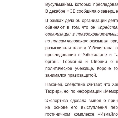
мусульманам, которых преследовал
В декабре ФСБ сообщила о заверше
В рамках дела об организации деят
обвиняют в том, что он
«предста
организации в правоохранительных
по правам человека»
; оказывал юр
разыскивали власти Узбекистана; 
преследования в Узбекистане и Т
органы Германии и Швеции о не
политическое убежище. Короче г
занимался правозащитой.
Наконец, следствие считает, что Х
Тахрир», но, по информации «Мемори
Экспертиза сделала вывод о прин
на основе его выступления пе
гостиничном комплексе «Измайл