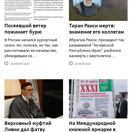
Посеявший ветер
Тиран Раиси мертв:
пожинает бурю
знамение его коллегам
В России начался курортный
Ибрагим Раиси, президент так
сезон. Но, похоже, не так, как
называемой "Исламской
рассчитывало ее начальство,
Республики Иран", разбился
убеждавшее св......
насмерть с вертолетом......
24 ИЮНЯ'2024
20 МАЯ'2024
Верховный муфтий
На Международной
Ливии дал фатву
книжной ярмарке в