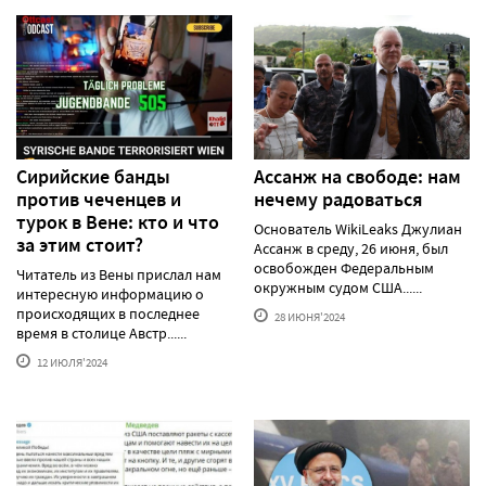
Сирийские банды
Ассанж на свободе: нам
против чеченцев и
нечему радоваться
турок в Вене: кто и что
Основатель WikiLeaks Джулиан
за этим стоит?
Ассанж в среду, 26 июня, был
освобожден Федеральным
Читатель из Вены прислал нам
окружным судом США......
интересную информацию о
происходящих в последнее
28 ИЮНЯ'2024
время в столице Австр......
12 ИЮЛЯ'2024