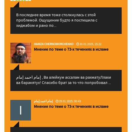
В последнее время тоже столкнулась с этой
проблемой. Ощущение будто я поспешила с
хиджабом и рано по...
HAMZA CHERNOMORCHENKO
30.01.2025, 15:22
Мнение по теме о 73-х течениях в исламе
إمام احمد إمام , Ва алейкум ассалам ва рахматуЛлахи
ва баракятух! Спасибо брат за то что попробовал ...
إمام احمد إمام
29.01.2025, 00:43
Мнение по теме о 73-х течениях в исламе