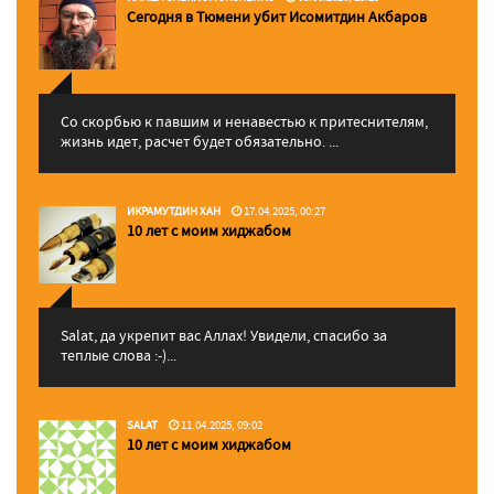
Сегодня в Тюмени убит Исомитдин Акбаров
Со скорбью к павшим и ненавестью к притеснителям,
жизнь идет, расчет будет обязательно. ...
ИКРАМУТДИН ХАН
17.04.2025, 00:27
10 лет с моим хиджабом
Salat, да укрепит вас Аллаx! Увидели, спасибо за
теплые слова :-)...
SALAT
11.04.2025, 09:02
10 лет с моим хиджабом