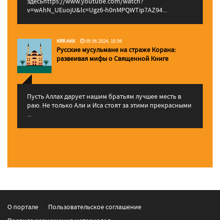
здесьhttps://www.youtube.com/watch?
v=wAhN_UEuojU&lc=Ugz6-h0nMPQWTip7AZ94...
KRR AKK
09.06.2024, 18:56
Русские мусульмане на страже Корана:
pазвеивая мифы о Священной Книге
Пусть Аллах дарует нашим братьям лучшее месть в
раю. Не только Али и Иса стоят за этими прекрасными
...
О портале
Пользовательское соглашение