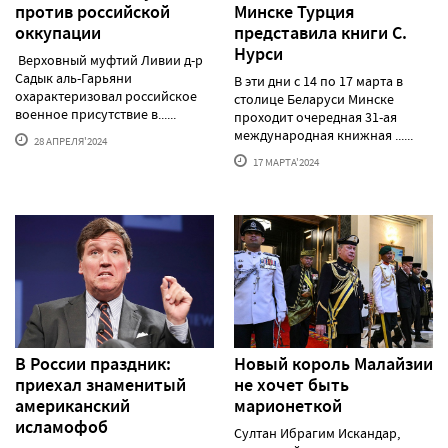
против российской
Минске Турция
оккупации
представила книги С.
Нурси
Верховный муфтий Ливии д-р
Садык аль-Гарьяни
В эти дни с 14 по 17 марта в
охарактеризовал российское
столице Беларуси Минске
военное присутствие в......
проходит очередная 31-ая
международная книжная ......
28 АПРЕЛЯ'2024
17 МАРТА'2024
В России праздник:
Новый король Малайзии
приехал знаменитый
не хочет быть
американский
марионеткой
исламофоб
Султан Ибрагим Искандар,