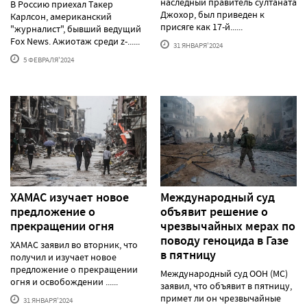
наследный правитель султаната
В Россию приехал Такер
Джохор, был приведен к
Карлсон, американский
присяге как 17-й......
"журналист", бывший ведущий
Fox News. Ажиотаж среди z-......
31 ЯНВАРЯ'2024
5 ФЕВРАЛЯ'2024
ХАМАС изучает новое
Международный суд
предложение о
объявит решение о
прекращении огня
чрезвычайных мерах по
поводу геноцида в Газе
ХАМАС заявил во вторник, что
в пятницу
получил и изучает новое
предложение о прекращении
Международный суд ООН (МС)
огня и освобождении ......
заявил, что объявит в пятницу,
примет ли он чрезвычайные
31 ЯНВАРЯ'2024