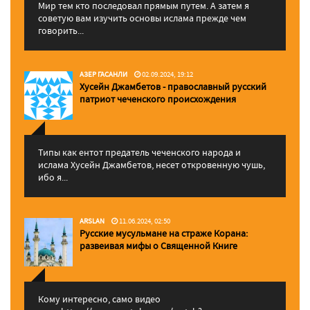
Мир тем кто последовал прямым путем. А затем я
советую вам изучить основы ислама прежде чем
говорить...
АЗЕР ГАСАНЛИ
02.09.2024, 19:12
Хусейн Джамбетов - православный русский
патриот чеченского происхождения
Типы как ентот предатель чеченского народа и
ислама Хусейн Джамбетов, несет откровенную чушь,
ибо я...
ARSLAN
11.06.2024, 02:50
Русские мусульмане на страже Корана:
pазвеивая мифы о Священной Книге
Кому интересно, само видео