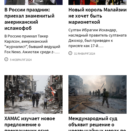
В России праздник:
Новый король Малайзии
приехал знаменитый
не хочет быть
американский
марионеткой
исламофоб
Султан Ибрагим Искандар,
наследный правитель султаната
В Россию приехал Такер
Джохор, был приведен к
Карлсон, американский
присяге как 17-й......
"журналист", бывший ведущий
Fox News. Ажиотаж среди z-......
31 ЯНВАРЯ'2024
5 ФЕВРАЛЯ'2024
ХАМАС изучает новое
Международный суд
предложение о
объявит решение о
прекращении огня
чрезвычайных мерах по