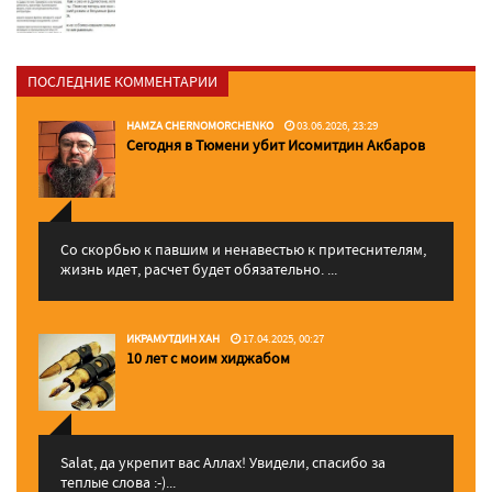
ПОСЛЕДНИЕ КОММЕНТАРИИ
HAMZA CHERNOMORCHENKO
03.06.2026, 23:29
Сегодня в Тюмени убит Исомитдин Акбаров
Со скорбью к павшим и ненавестью к притеснителям,
жизнь идет, расчет будет обязательно. ...
ИКРАМУТДИН ХАН
17.04.2025, 00:27
10 лет с моим хиджабом
Salat, да укрепит вас Аллаx! Увидели, спасибо за
теплые слова :-)...