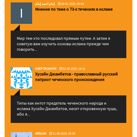
إمام احمد إمام
29.01.2025, 00:43
Мнение по теме о 73-х течениях в исламе
Мир тем кто последовал прямым путем. А затем я
советую вам изучить основы ислама прежде чем
говорить...
АЗЕР ГАСАНЛИ
02.09.2024, 19:12
Хусейн Джамбетов - православный русский
патриот чеченского происхождения
Типы как ентот предатель чеченского народа и
ислама Хусейн Джамбетов, несет откровенную чушь,
ибо я...
ARSLAN
11.06.2024, 02:50