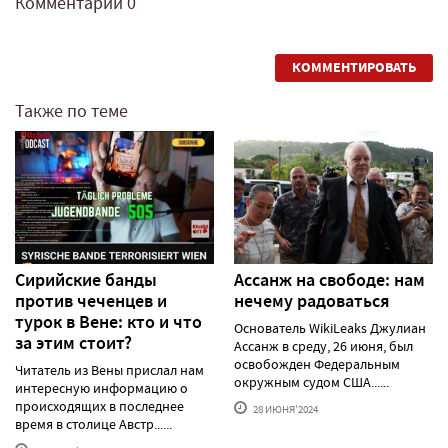
Комментарии
0
КОММЕНТИРОВАТЬ
Также по теме
Сирийские банды
Ассанж на свободе: нам
против чеченцев и
нечему радоваться
турок в Вене: кто и что
Основатель WikiLeaks Джулиан
за этим стоит?
Ассанж в среду, 26 июня, был
освобожден Федеральным
Читатель из Вены прислал нам
окружным судом США......
интересную информацию о
происходящих в последнее
28 ИЮНЯ'2024
время в столице Австр......