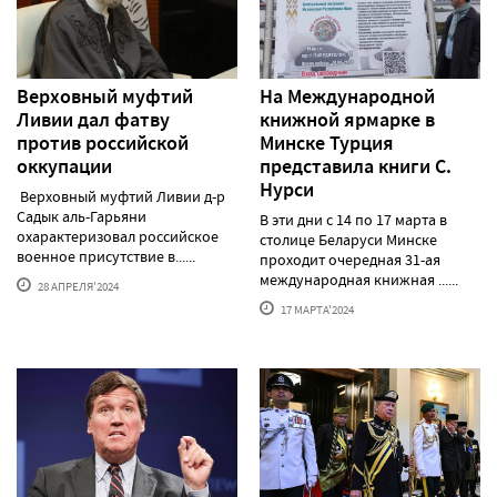
Верховный муфтий
На Международной
Ливии дал фатву
книжной ярмарке в
против российской
Минске Турция
оккупации
представила книги С.
Нурси
Верховный муфтий Ливии д-р
Садык аль-Гарьяни
В эти дни с 14 по 17 марта в
охарактеризовал российское
столице Беларуси Минске
военное присутствие в......
проходит очередная 31-ая
международная книжная ......
28 АПРЕЛЯ'2024
17 МАРТА'2024