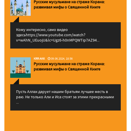
Русские мусульмане на страже Корана:
pазвеивая мифы о Священной Книге
Кому интересно, само видео
здесьhttps://www.youtube.com/watch?
v=wAhN_UEuojU&lc=Ugz6-h0nMPQWTip7AZ94...
KRR AKK
09.06.2024, 18:56
Русские мусульмане на страже Корана:
pазвеивая мифы о Священной Книге
Пусть Аллах дарует нашим братьям лучшее месть в
раю. Не только Али и Иса стоят за этими прекрасными
...