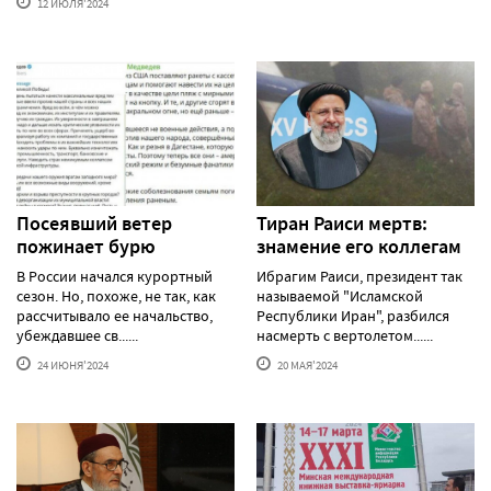
12 ИЮЛЯ'2024
Посеявший ветер
Тиран Раиси мертв:
пожинает бурю
знамение его коллегам
В России начался курортный
Ибрагим Раиси, президент так
сезон. Но, похоже, не так, как
называемой "Исламской
рассчитывало ее начальство,
Республики Иран", разбился
убеждавшее св......
насмерть с вертолетом......
24 ИЮНЯ'2024
20 МАЯ'2024