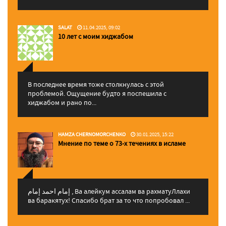
SALAT
11.04.2025, 09:02
10 лет с моим хиджабом
В последнее время тоже столкнулась с этой
проблемой. Ощущение будто я поспешила с
хиджабом и рано по...
HAMZA CHERNOMORCHENKO
30.01.2025, 15:22
Мнение по теме о 73-х течениях в исламе
إمام احمد إمام , Ва алейкум ассалам ва рахматуЛлахи
ва баракятух! Спасибо брат за то что попробовал ...