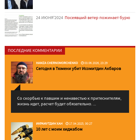
24 ИЮНЯ'2024
Посеявший ветер пожинает бурю
ПОСЛЕДНИЕ КОММЕНТАРИИ
HAMZA CHERNOMORCHENKO
03.06.2026, 23:29
Сегодня в Тюмени убит Исомитдин Акбаров
Со скорбью к павшим и ненавестью к притеснителям,
жизнь идет, расчет будет обязательно. ...
ИКРАМУТДИН ХАН
17.04.2025, 00:27
10 лет с моим хиджабом