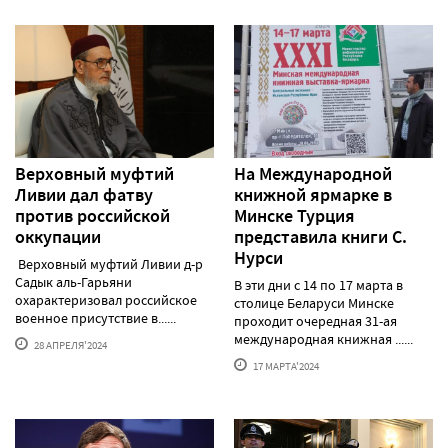
Верховный муфтий
На Международной
Ливии дал фатву
книжной ярмарке в
против российской
Минске Турция
оккупации
представила книги С.
Нурси
Верховный муфтий Ливии д-р
Садык аль-Гарьяни
В эти дни с 14 по 17 марта в
охарактеризовал российское
столице Беларуси Минске
военное присутствие в......
проходит очередная 31-ая
международная книжная ......
28 АПРЕЛЯ'2024
17 МАРТА'2024