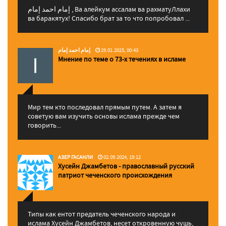
إمام احمد إمام , Ва алейкум ассалам ва рахматуЛлахи
ва баракятух! Спасибо брат за то что попробовал ...
إمام احمد إمام
29.01.2025, 00:43
Мнение по теме о 73-х течениях в исламе
Мир тем кто последовал прямым путем. А затем я
советую вам изучить основы ислама прежде чем
говорить...
АЗЕР ГАСАНЛИ
02.09.2024, 19:12
Хусейн Джамбетов - православный русский
патриот чеченского происхождения
Типы как ентот предатель чеченского народа и
ислама Хусейн Джамбетов, несет откровенную чушь,