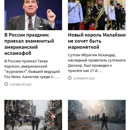
В России праздник:
Новый король Малайзии
приехал знаменитый
не хочет быть
американский
марионеткой
исламофоб
Султан Ибрагим Искандар,
наследный правитель султаната
В Россию приехал Такер
Джохор, был приведен к
Карлсон, американский
присяге как 17-й......
"журналист", бывший ведущий
Fox News. Ажиотаж среди z-......
31 ЯНВАРЯ'2024
5 ФЕВРАЛЯ'2024