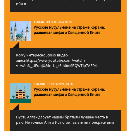
ибо я...
ARSLAN
11.06.2024, 02:50
Русские мусульмане на страже Корана:
pазвеивая мифы о Священной Книге
Кому интересно, само видео
здесьhttps://www.youtube.com/watch?
v=wAhN_UEuojU&lc=Ugz6-h0nMPQWTip7AZ94...
KRR AKK
09.06.2024, 18:56
Русские мусульмане на страже Корана:
pазвеивая мифы о Священной Книге
Пусть Аллах дарует нашим братьям лучшее месть в
раю. Не только Али и Иса стоят за этими прекрасными
...