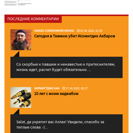
ПОСЛЕДНИЕ КОММЕНТАРИИ
HAMZA CHERNOMORCHENKO
03.06.2026, 23:29
Сегодня в Тюмени убит Исомитдин Акбаров
Со скорбью к павшим и ненавестью к притеснителям,
жизнь идет, расчет будет обязательно. ...
ИКРАМУТДИН ХАН
17.04.2025, 00:27
10 лет с моим хиджабом
Salat, да укрепит вас Аллаx! Увидели, спасибо за
теплые слова :-)...