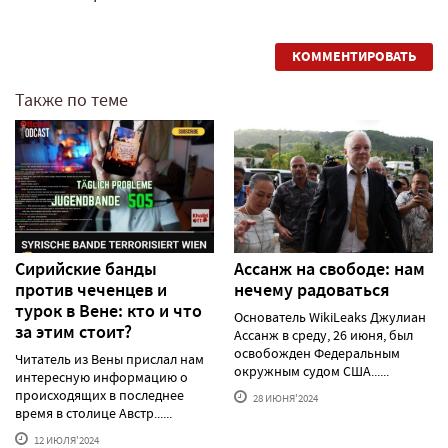
КОММЕНТИРОВАТЬ
Также по теме
Сирийские банды
Ассанж на свободе: нам
против чеченцев и
нечему радоваться
турок в Вене: кто и что
Основатель WikiLeaks Джулиан
за этим стоит?
Ассанж в среду, 26 июня, был
освобожден Федеральным
Читатель из Вены прислал нам
окружным судом США......
интересную информацию о
происходящих в последнее
28 ИЮНЯ'2024
время в столице Австр......
12 ИЮЛЯ'2024