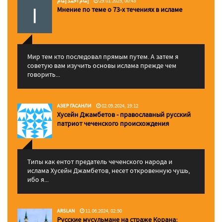
إمام احمد إمام
29.01.2025, 00:43
Мнение по теме о 73-х течениях в исламе
Мир тем кто последовал прямым путем. А затем я
советую вам изучить основы ислама прежде чем
говорить...
АЗЕР ГАСАНЛИ
02.09.2024, 19:12
Хусейн Джамбетов - православный русский
патриот чеченского происхождения
Типы как ентот предатель чеченского народа и
ислама Хусейн Джамбетов, несет откровенную чушь,
ибо я...
ARSLAN
11.06.2024, 02:50
Русские мусульмане на страже Корана: