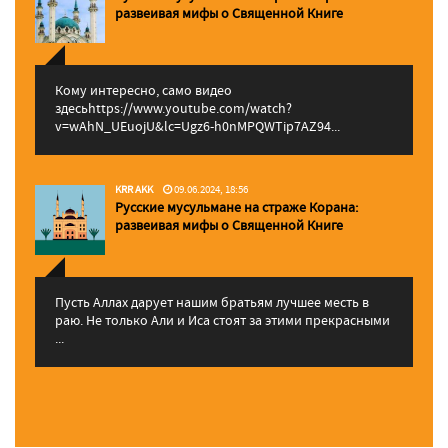
pазвеивая мифы о Священной Книге
Кому интересно, само видео
здесьhttps://www.youtube.com/watch?
v=wAhN_UEuojU&lc=Ugz6-h0nMPQWTip7AZ94...
KRR AKK
09.06.2024, 18:56
Русские мусульмане на страже Корана:
pазвеивая мифы о Священной Книге
Пусть Аллах дарует нашим братьям лучшее месть в
раю. Не только Али и Иса стоят за этими прекрасными
...