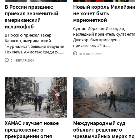
В России праздник:
Новый король Малайзии
приехал знаменитый
не хочет быть
американский
марионеткой
исламофоб
Султан Ибрагим Искандар,
наследный правитель султаната
В Россию приехал Такер
Джохор, был приведен к
Карлсон, американский
присяге как 17-й......
"журналист", бывший ведущий
Fox News. Ажиотаж среди z-......
31 ЯНВАРЯ'2024
5 ФЕВРАЛЯ'2024
ХАМАС изучает новое
Международный суд
предложение о
объявит решение о
прекращении огня
чрезвычайных мерах по