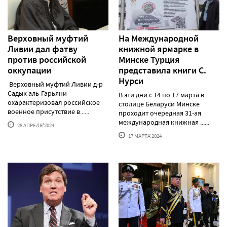
Верховный муфтий
На Международной
Ливии дал фатву
книжной ярмарке в
против российской
Минске Турция
оккупации
представила книги С.
Нурси
Верховный муфтий Ливии д-р
Садык аль-Гарьяни
В эти дни с 14 по 17 марта в
охарактеризовал российское
столице Беларуси Минске
военное присутствие в......
проходит очередная 31-ая
международная книжная ......
28 АПРЕЛЯ'2024
17 МАРТА'2024