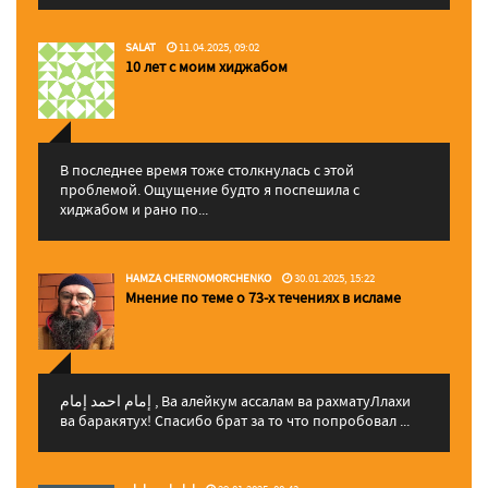
SALAT
11.04.2025, 09:02
10 лет с моим хиджабом
В последнее время тоже столкнулась с этой
проблемой. Ощущение будто я поспешила с
хиджабом и рано по...
HAMZA CHERNOMORCHENKO
30.01.2025, 15:22
Мнение по теме о 73-х течениях в исламе
إمام احمد إمام , Ва алейкум ассалам ва рахматуЛлахи
ва баракятух! Спасибо брат за то что попробовал ...