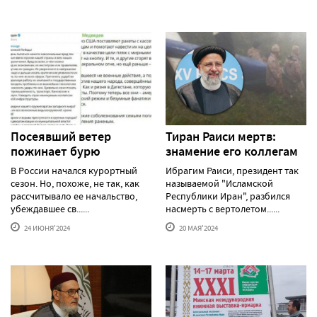
Посеявший ветер
Тиран Раиси мертв:
пожинает бурю
знамение его коллегам
В России начался курортный
Ибрагим Раиси, президент так
сезон. Но, похоже, не так, как
называемой "Исламской
рассчитывало ее начальство,
Республики Иран", разбился
убеждавшее св......
насмерть с вертолетом......
24 ИЮНЯ'2024
20 МАЯ'2024