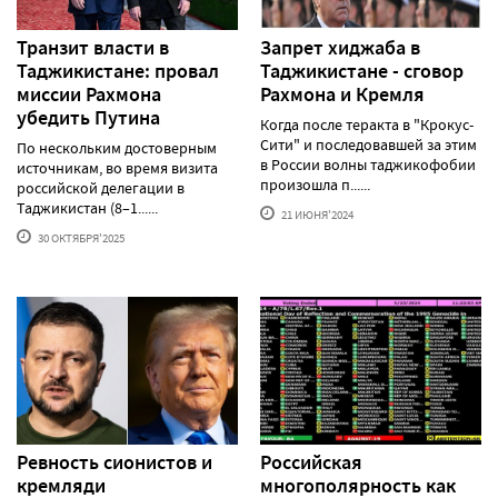
Транзит власти в
Запрет хиджаба в
Таджикистане: провал
Таджикистане - сговор
миссии Рахмона
Рахмона и Кремля
убедить Путина
Когда после теракта в "Крокус-
Сити" и последовавшей за этим
По нескольким достоверным
в России волны таджикофобии
источникам, во время визита
произошла п......
российской делегации в
Таджикистан (8–1......
21 ИЮНЯ'2024
30 ОКТЯБРЯ'2025
Ревность сионистов и
Российская
кремляди
многополярность как