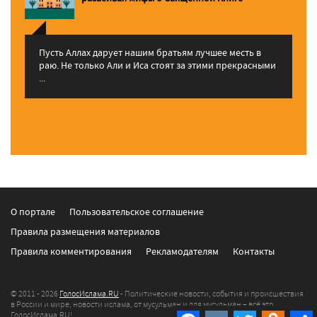
Пусть Аллах дарует нашим братьям лучшее месть в
раю. Не только Али и Иса стоят за этими прекрасными
...
О портале
Пользовательское соглашение
Правила размещения материалов
Правила комментирования
Рекламодателям
Контакты
© 2011 - 2026
ГолосИслама.RU
- Политические новости, события и происшествия
в России и мире, новости ислама, от мусульман и для мусульман – всё это
ГолосИслама.RU!
Facebook
VK
Twitter
Odnokla