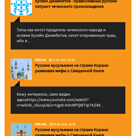
Хусейн Джамбетов - православный русский
патриот чеченского происхождения
Типы как ентот предатель чеченского народа и
ислама Хусейн Джамбетов, несет откровенную чушь,
ибо я...
ARSLAN
11.06.2024, 02:50
Русские мусульмане на страже Корана:
pазвеивая мифы о Священной Книге
Кому интересно, само видео
здесьhttps://www.youtube.com/watch?
v=wAhN_UEuojU&lc=Ugz6-h0nMPQWTip7AZ94...
KRR AKK
09.06.2024, 18:56
Русские мусульмане на страже Корана:
pазвеивая мифы о Священной Книге