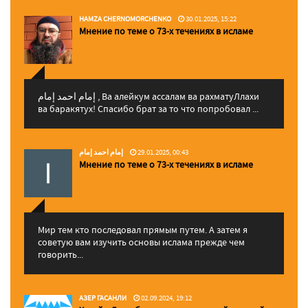
HAMZA CHERNOMORCHENKO
30.01.2025, 15:22
Мнение по теме о 73-х течениях в исламе
إمام احمد إمام , Ва алейкум ассалам ва рахматуЛлахи
ва баракятух! Спасибо брат за то что попробовал ...
إمام احمد إمام
29.01.2025, 00:43
Мнение по теме о 73-х течениях в исламе
Мир тем кто последовал прямым путем. А затем я
советую вам изучить основы ислама прежде чем
говорить...
АЗЕР ГАСАНЛИ
02.09.2024, 19:12