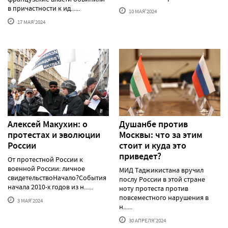
в причастности к ид......
10 МАЯ'2024
17 МАЯ'2024
Алексей Макуxин: о
Душанбе против
протестаx и эволюции
Москвы: что за этим
России
стоит и куда это
приведет?
От протестной России к
военной России: личное
МИД Таджикистана вручил
свидетельствоНачало?События
послу России в этой стране
начала 2010-х годов из н......
ноту протеста против
повсеместного нарушения в
3 МАЯ'2024
н......
30 АПРЕЛЯ'2024