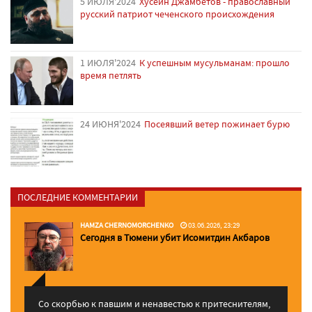
5 ИЮЛЯ'2024
Хусейн Джамбетов - православный
русский патриот чеченского происхождения
1 ИЮЛЯ'2024
К успешным мусульманам: прошло
время петлять
24 ИЮНЯ'2024
Посеявший ветер пожинает бурю
ПОСЛЕДНИЕ КОММЕНТАРИИ
HAMZA CHERNOMORCHENKO
03.06.2026, 23:29
Сегодня в Тюмени убит Исомитдин Акбаров
Со скорбью к павшим и ненавестью к притеснителям,