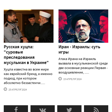
Русская хуцпа:
Иран - Израиль: суть
"суровые
игры
преследования
Атака Ирана на Израиль
мусульман в Украине"
вызвала в мусульманской среде
две основные реакции.Первая -
Хуцпа известна во всем мире
воодушевление, ......
как еврейский бренд, а именно
подход, при котором
15 АПРЕЛЯ'2024
абсолютно беззастенчи......
25 АПРЕЛЯ'2024