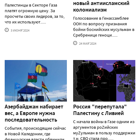
новый антиисламский
Палестинцы в Секторе Газа
колониализм
платят огромную цену. За
просчеты своих лидеров, за то,
Голосование в Генассамблее
что их используют......
ООН по вопросу признания
бойни боснийских мусульман в
3 ИЮНЯ'2024
Сребренице геноци......
24 МАЯ'2024
Азербайджан набирает
Россия "перепутала"
вес, а Европе нужна
Палестину с Ливией
последовательность
С начала войны в Газе одним из
аргументов роZийских
События, происходящие сейчас
муZульман в пользу поддержки
в Новой Каледонии, где
т.н. СВО стала про......
французские власти обвинили